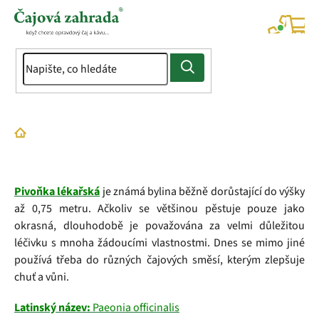
Přejít
na
NÁK
KOŠÍ
obsah
Domů
Slovník pojmů
Pivoňka
Pivoňka lékařská
je známá bylina běžně dorůstající do výšky
až 0,75 metru. Ačkoliv se většinou pěstuje pouze jako
okrasná, dlouhodobě je považována za velmi důležitou
léčivku s mnoha žádoucími vlastnostmi. Dnes se mimo jiné
používá třeba do různých čajových směsí, kterým zlepšuje
chuť a vůni.
Latinský název:
Paeonia officinalis