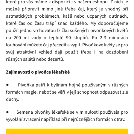
které pro vás máme k dispozici i v našem eshopu. Z nich je
možné připravit mimo jiné třeba čaj, který je vhodný při
astmatických problémech, kašli nebo ucpaných dutinách,
které čas od času trápí snad každého. My doporučujeme
použít jednu vrchovatou lžičku sušených pivoňkových květů
na 200 ml vody o teplotě 90 stupňů. Po 2-3 minutách
louhování můžete čaj přecedit a vypít. Pivoňkové květy se pro
svůj atraktivní vzhled dají použít třeba i na dozdobení
různých salátů nebo dezertů.
Zajímavosti o pivoňce lékařské
● Pivoňka patří k bylinám hojně používaným v různých
formách magie, neboť se věří v její schopnost odpuzovat zlé
duchy.
● Semena pivoňky lékařské se v minulosti používala pro
vyvolání zvracení například při nejrůznějších formách otrav.