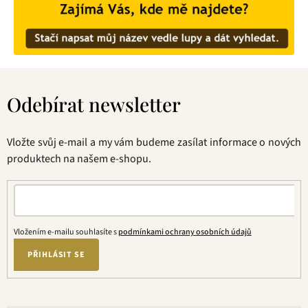
Z
á
Odebírat newsletter
p
a
t
Vložte svůj e-mail a my vám budeme zasílat informace o nových
í
produktech na našem e-shopu.
Vložením e-mailu souhlasíte s
podmínkami ochrany osobních údajů
PŘIHLÁSIT SE