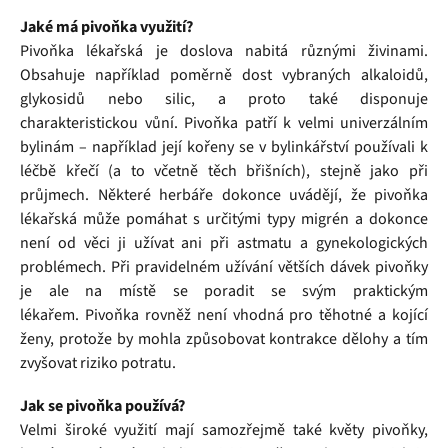
Jaké má pivoňka využití?
Pivoňka lékařská je doslova nabitá různými živinami.
Obsahuje například poměrně dost vybraných alkaloidů,
glykosidů nebo silic, a proto také disponuje
charakteristickou vůní. Pivoňka patří k velmi univerzálním
bylinám – například její kořeny se v bylinkářství používali k
léčbě křečí (a to včetně těch břišních), stejně jako při
průjmech. Některé herbáře dokonce uvádějí, že pivoňka
lékařská může pomáhat s určitými typy migrén a dokonce
není od věci ji užívat ani při astmatu a gynekologických
problémech. Při pravidelném užívání větších dávek pivoňky
je ale na místě se poradit se svým praktickým
lékařem.
Pivoňka rovněž není vhodná pro těhotné a kojící
ženy, protože by mohla způsobovat kontrakce dělohy a tím
zvyšovat riziko potratu.
Jak se pivoňka používá?
Velmi široké využití mají samozřejmě také květy pivoňky,