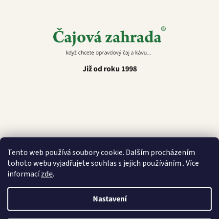
Již od roku 1998
Latino Café
Tento web používá soubory cookie. Dalším procházením
tohoto webu vyjadřujete souhlas s jejich používáním.. Více
informací
zde
.
Vytvořil Shoptet
Nastavení