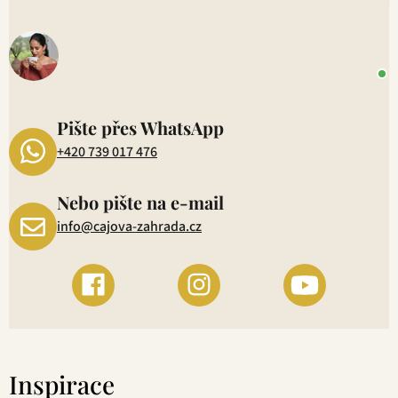
V
o
+
P
1
Pište přes WhatsApp
+420 739 017 476
Nebo pište na e-mail
info@cajova-zahrada.cz
Inspirace