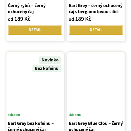
Černý rybíz – černý
hodnocení
Earl Grey – černý ochucený
hodnocení
ochucený čaj
čaj s bergamotovou silicí
produktu
produktu
189 Kč
189 Kč
od
od
je
je
5,0
5,0
DETAIL
DETAIL
z
z
5
5
hvězdiček.
hvězdiček.
Novinka
Bez kofeinu
skladem
skladem
Earl Grey bez kofeinu –
Earl Grey Blue Clou – černý
černý ochucený čaj
ochucený čaj