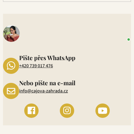
s
u
V
o
+
P
1
Pište přes WhatsApp
+420 739 017 476
Nebo pište na e-mail
info@cajova-zahrada.cz