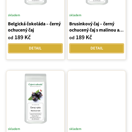
d
u
skladem
skladem
Průměrné
k
Belgická čokoláda – černý
hodnocení
Brusinkový čaj – černý
t
ochucený čaj
ochucený čaj s malinou a
produktu
ů
růží
189 Kč
189 Kč
od
od
je
5,0
DETAIL
DETAIL
z
5
hvězdiček.
skladem
skladem
Průměrné
Průměrné