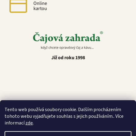
Online
kartou
Již od roku 1998
Latino Café
Tento web používá soubory cookie. Dalším procházením
tohoto webu vyjadřujete souhlas s jejich používáním.. Více
informací
zde
.