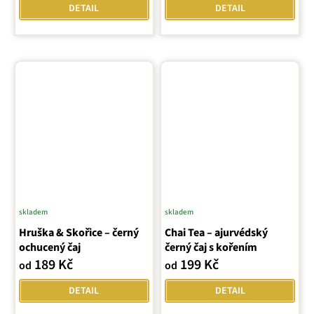
DETAIL
DETAIL
skladem
skladem
Průměrné
Hruška & Skořice – černý
Chai Tea – ajurvédský
hodnocení
ochucený čaj
černý čaj s kořením
produktu
189 Kč
199 Kč
od
od
je
5,0
DETAIL
DETAIL
z