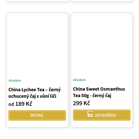
5
hvězdiček.
skladem
skladem
Průměrné
China Sweet Osmanthus
China Lychee Tea – černý
hodnocení
Tea 50g - černý čaj
ochucený čaj s vůní liči
produktu
299 Kč
189 Kč
od
je
5,0
DETAIL
DO KOŠÍKU
z
5
hvězdiček.