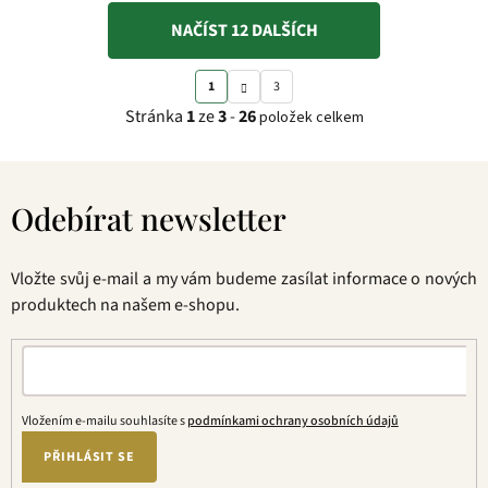
NAČÍST 12 DALŠÍCH
S
O
1
3
t
v
Stránka
1
ze
3
-
26
položek celkem
r
l
á
á
Z
n
d
á
k
a
Odebírat newsletter
p
o
c
a
v
í
t
á
p
Vložte svůj e-mail a my vám budeme zasílat informace o nových
í
n
r
produktech na našem e-shopu.
í
v
k
y
v
ý
Vložením e-mailu souhlasíte s
podmínkami ochrany osobních údajů
p
PŘIHLÁSIT SE
i