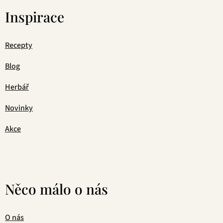
Inspirace
Recepty
Blog
Herbář
Novinky
Akce
Něco málo o nás
O nás