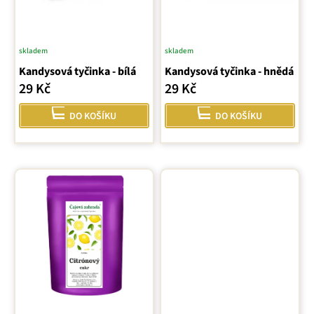
o
d
u
skladem
skladem
k
Kandysová tyčinka - bílá
Kandysová tyčinka - hnědá
t
29 Kč
29 Kč
ů
DO KOŠÍKU
DO KOŠÍKU