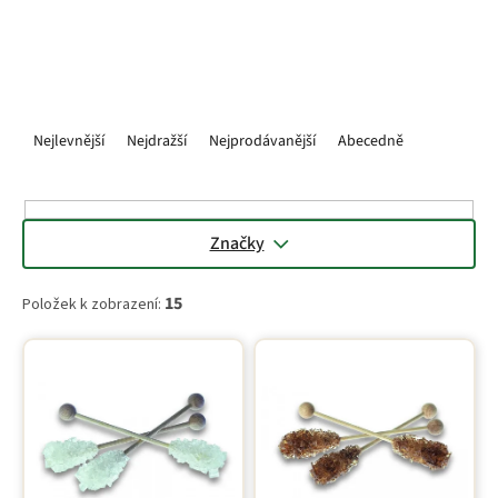
nápojového rituálu.
Ř
a
Nejlevnější
Nejdražší
Nejprodávanější
Abecedně
z
e
n
í
Značky
p
r
15
Položek k zobrazení:
o
d
V
u
ý
k
p
t
i
ů
s
p
r