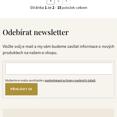
1
2
t
v
Stránka
1
ze
2
-
15
položek celkem
r
l
á
á
Z
n
d
á
k
a
Odebírat newsletter
p
o
c
a
v
í
t
á
p
Vložte svůj e-mail a my vám budeme zasílat informace o nových
í
n
r
produktech na našem e-shopu.
í
v
k
y
v
ý
Vložením e-mailu souhlasíte s
podmínkami ochrany osobních údajů
p
PŘIHLÁSIT SE
i
s
u
V