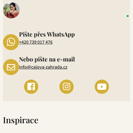
o
+
P
1
Pište přes WhatsApp
+420 739 017 476
Nebo pište na e-mail
info@cajova-zahrada.cz
Inspirace