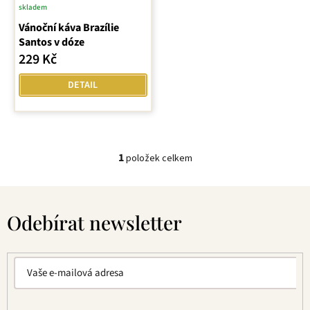
skladem
u
Průměrné
k
Vánoční káva Brazílie
hodnocení
t
Santos v dóze
produktu
ů
229 Kč
je
5,0
DETAIL
z
5
hvězdiček.
1
položek celkem
O
v
Z
l
á
á
Odebírat newsletter
p
d
a
a
t
c
í
í
p
r