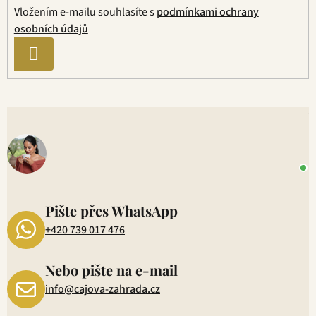
v
Vložením e-mailu souhlasíte s
podmínkami ochrany
k
osobních údajů
y
v
PŘIHLÁSIT
ý
SE
p
i
s
V
u
o
+
P
1
Pište přes WhatsApp
+420 739 017 476
Nebo pište na e-mail
info@cajova-zahrada.cz