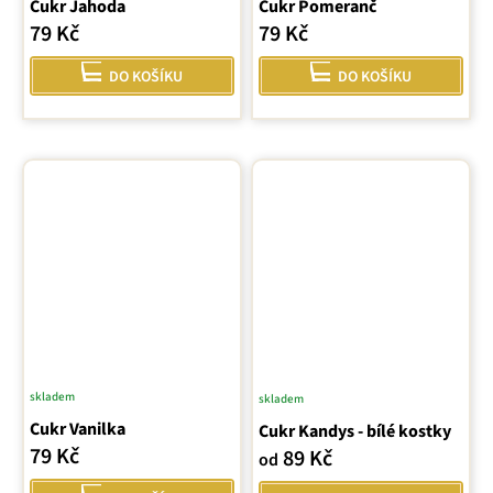
Cukr Jahoda
Cukr Pomeranč
79 Kč
79 Kč
DO KOŠÍKU
DO KOŠÍKU
skladem
skladem
Průměrné
Cukr Vanilka
Cukr Kandys - bílé kostky
hodnocení
79 Kč
89 Kč
produktu
od
je