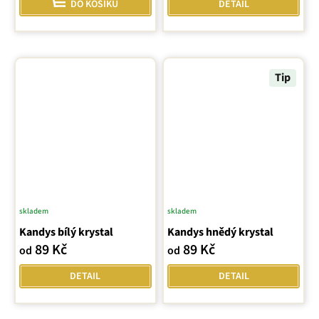
DO KOŠÍKU
DETAIL
5,0
z
5
hvězdiček.
Tip
skladem
skladem
Průměrné
Kandys bílý krystal
Kandys hnědý krystal
hodnocení
89 Kč
89 Kč
produktu
od
od
je
DETAIL
DETAIL
5,0
z
5