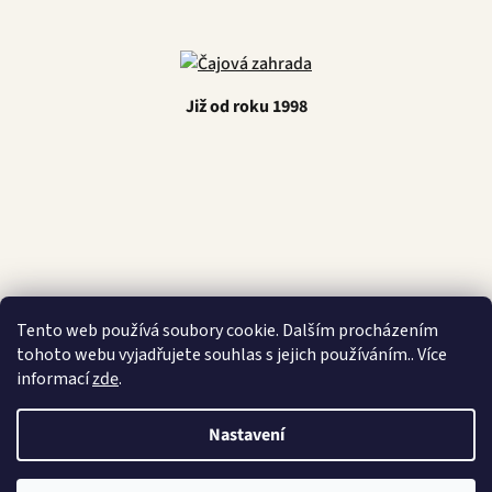
Již od roku 1998
Latino Café
Tento web používá soubory cookie. Dalším procházením
tohoto webu vyjadřujete souhlas s jejich používáním.. Více
informací
zde
.
Vytvořil Shoptet
Nastavení