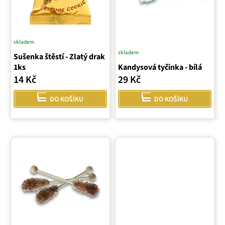
r
o
d
u
skladem
k
skladem
Sušenka štěstí - Zlatý drak
t
1ks
Kandysová tyčinka - bílá
ů
14 Kč
29 Kč
DO KOŠÍKU
DO KOŠÍKU