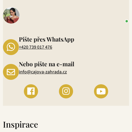
V
o
+
P
1
Pište přes WhatsApp
+420 739 017 476
Nebo pište na e-mail
info@cajova-zahrada.cz
Inspirace