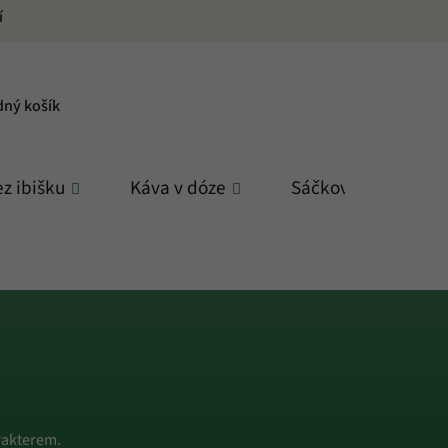
í
PNÍ
dný košík
K
z ibišku
Káva v dóze
Sáčkové čaje
arakterem.