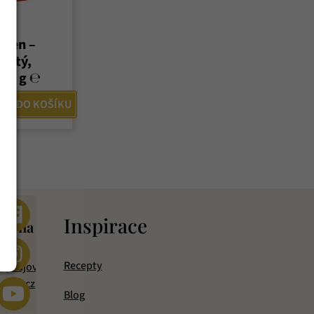
Shen –
listý,
 60 g ℮
DO KOŠÍKU
ebo
s
Inspirace
šte na
p
mail
Recepty
o@cajova-
rada.cz
Blog