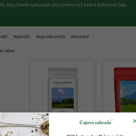
víle, kdy chcete vyzkoušet něco jiného než běžné bylinkové čaje.
nější
Nejdražší
Nejprodávanější
Abecedně
k celkem
Přihlaste se k odběru našeho