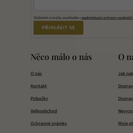
Vložením e-mailu souhlasíte s
podmínkami ochrany osobních
PŘIHLÁSIT SE
Něco málo o nás
O n
O nás
Jak na
Kontakt
Doprav
Pobočky
Doprava
Velkoobchod
Nevyzv
Ochranné známky
Moje o