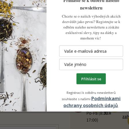
newsletteru
skladem
skladem
Chcete se o našich výhodných akcích
Jiaogulan 
dozvědět jako první? Registrujte se k
Jiaogulan – ženšen
ženšen pěti
odběru našeho newsletteru a získáte
pětilistý, bylinný čaj
bylinný čaj
exkluzivní slevy, tipy na dárky a
mnohem víc!
199 Kč
299 Kč
DO KOŠÍKU
O
v
Přihlásit se
l
N
Pište pře
Volejte a
á
pi
Registrací k odběru newsletterů
d
WhatsAp
objednávejte
Podmínkami
souhlasíte s našimi
e-
a
ochrany osobních údajů
+420 739 017
+420 739 017 476
.
rmace o nových produktech na
c
inf
476
Po-Pá (8:30 –
í
zah
17:00)
p
r