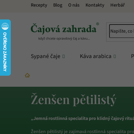
Přejít
Recepty
Blog
O nás
Kontakty
Herbář
na
obsah
Sypané čaje
Káva arabica
P
Sypané čaje
Bylinkové čaje
Ženšen pětilist
Domů
Ženšen pětilistý
„Jemná rostlinná specialita pro klidný čajový rituá
Ženšen pětilistý je zajímavá rostlinná specialita p