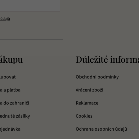
v
k
 údajů
y
v
ý
p
i
s
ákupu
Důležité inform
u
kupovat
Obchodní podmínky
a a platba
Vrácení zboží
 do zahraničí
Reklamace
ednuté zásilky
Cookies
bjednávka
Ochrana osobních údajů