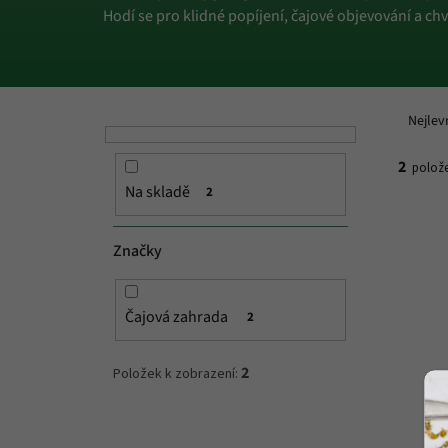
Hodí se pro klidné popíjení, čajové objevování a ch
P
Ř
o
a
Nejlev
s
z
t
e
2
polože
r
n
Na skladě
2
a
í
V
n
p
ý
n
r
p
Značky
í
o
i
p
d
s
a
u
p
Čajová zahrada
2
n
k
r
e
t
o
2
Položek k zobrazení:
l
ů
d
u
k