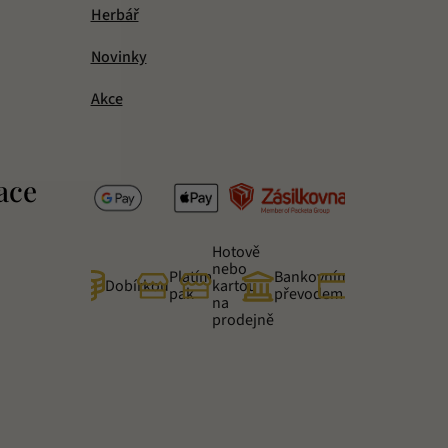
Herbář
Novinky
Akce
ace
Hotově
nebo
Platím
Bankovním
Online
Dobírkou
kartou
pak
převodem
kartou
na
prodejně