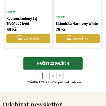
skladem
skladem
Kvetoucí zelený čaj
Třešňový květ
Sklenička Harmony White
69 Kč
79 Kč
DO KOŠÍKU
DO KOŠÍKU
NAČÍST 12 DALŠÍCH
S
O
1
23
t
v
Stránka
1
ze
23
-
265
položek celkem
r
l
á
á
Z
n
d
á
k
a
Odebírat newsletter
p
o