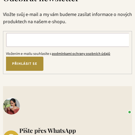
c
a
v
í
t
á
p
Vložte svůj e-mail a my vám budeme zasílat informace o nových
í
n
r
produktech na našem e-shopu.
í
v
k
y
v
ý
Vložením e-mailu souhlasíte s
podmínkami ochrany osobních údajů
p
PŘIHLÁSIT SE
i
s
u
V
o
+
P
1
Pište přes WhatsApp