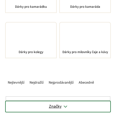
Dárky pro kamarádku
Dárky pro kamaráda
Dárky pro kolegy
Dárky pro milovníky čaje a kávy
Ř
a
Nejlevnější
Nejdražší
Nejprodávanější
Abecedně
z
e
n
í
Značky
p