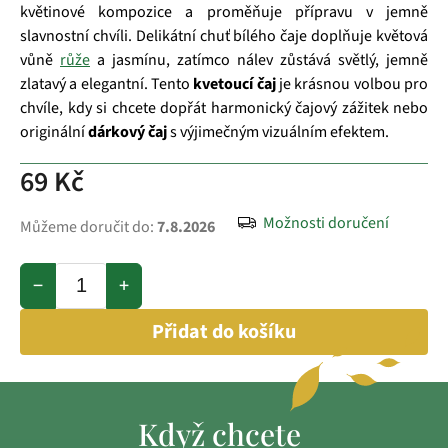
květinové kompozice a proměňuje přípravu v jemně
slavnostní chvíli. Delikátní chuť bílého čaje doplňuje květová
vůně
růže
a jasmínu, zatímco nálev zůstává světlý, jemně
zlatavý a elegantní. Tento
kvetoucí čaj
je krásnou volbou pro
chvíle, kdy si chcete dopřát harmonický čajový zážitek nebo
originální
dárkový čaj
s výjimečným vizuálním efektem.
69 Kč
Možnosti doručení
Můžeme doručit do:
7.8.2026
−
+
Přidat do košíku
Když chcete