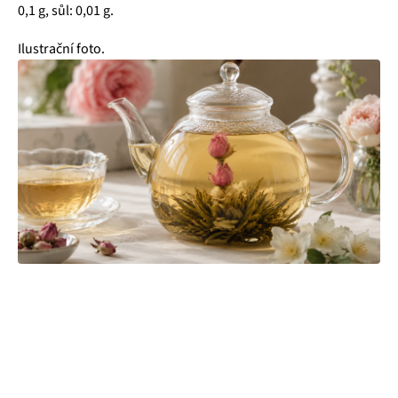
0,1 g, sůl: 0,01 g.
Ilustrační foto.
Čajová zahrada je naše vlastní autentická značka, která pro
vás již více než 20 let dováží stovky různých čajů, z nichž si
dokáže vybrat každý! Je jedno, jestli máte rádi prémiové
zelené čaje, nebo preferujete spíše různé ovocné směsi.
Pokud je pro vás prioritou kvalita použitých surovin, jejich
následné šetrné zpracování a také velmi přívětivá cena, pak