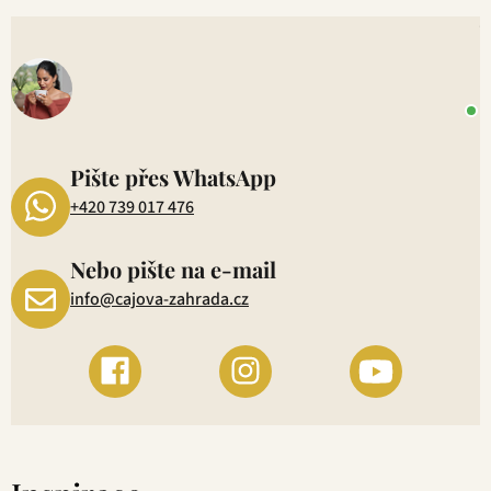
V
o
+
P
1
Pište přes WhatsApp
+420 739 017 476
Nebo pište na e-mail
info@cajova-zahrada.cz