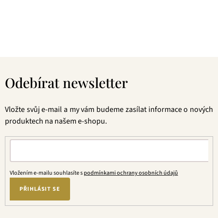
jste tu správně. A pevně věříme, že jakmile naše produkty
jednou ochutnáte, budete nadšení.
Z
á
Odebírat newsletter
p
a
t
Vložte svůj e-mail a my vám budeme zasílat informace o nových
í
produktech na našem e-shopu.
Vložením e-mailu souhlasíte s
podmínkami ochrany osobních údajů
PŘIHLÁSIT SE