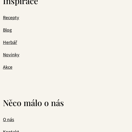
Inspirace
Recepty
Blog
Herbář
Novinky
Akce
Něco málo o nás
O nás