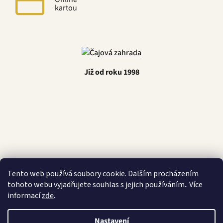
kartou
Již od roku 1998
Latino Café
Tento web používá soubory cookie. Dalším procházením
tohoto webu vyjadřujete souhlas s jejich používáním.. Více
informací
zde
.
Nastavení
Vytvořil Shoptet