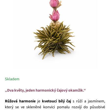
5
hvězdiček.
Skladem
„Dva květy, jeden harmonický čajový okamžik.“
Růžová harmonie
je
kvetoucí bílý čaj
s růží a jasmínem,
který se ve skleněné konvici pomalu rozvíjí do působivé