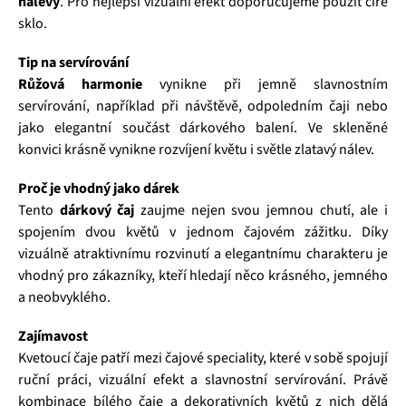
nálevy
. Pro nejlepší vizuální efekt doporučujeme použít čiré
sklo.
Tip na servírování
Růžová harmonie
vynikne při jemně slavnostním
servírování, například při návštěvě, odpoledním čaji nebo
jako elegantní součást dárkového balení. Ve skleněné
konvici krásně vynikne rozvíjení květu i světle zlatavý nálev.
Proč je vhodný jako dárek
Tento
dárkový čaj
zaujme nejen svou jemnou chutí, ale i
spojením dvou květů v jednom čajovém zážitku. Díky
vizuálně atraktivnímu rozvinutí a elegantnímu charakteru je
vhodný pro zákazníky, kteří hledají něco krásného, jemného
a neobvyklého.
Zajímavost
Kvetoucí čaje patří mezi čajové speciality, které v sobě spojují
ruční práci, vizuální efekt a slavnostní servírování. Právě
kombinace bílého čaje a dekorativních květů z nich dělá