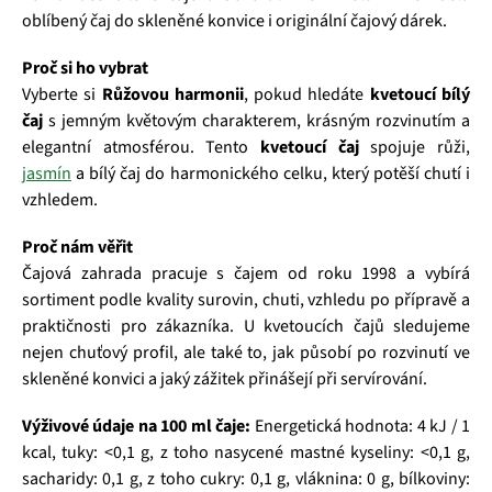
oblíbený čaj do skleněné konvice i originální čajový dárek.
Proč si ho vybrat
Vyberte si
Růžovou harmonii
, pokud hledáte
kvetoucí bílý
čaj
s jemným květovým charakterem, krásným rozvinutím a
elegantní atmosférou. Tento
kvetoucí čaj
spojuje růži,
jasmín
a bílý čaj do harmonického celku, který potěší chutí i
vzhledem.
Proč nám věřit
Čajová zahrada pracuje s čajem od roku 1998 a vybírá
sortiment podle kvality surovin, chuti, vzhledu po přípravě a
praktičnosti pro zákazníka. U kvetoucích čajů sledujeme
nejen chuťový profil, ale také to, jak působí po rozvinutí ve
skleněné konvici a jaký zážitek přinášejí při servírování.
Výživové údaje na 100 ml čaje:
Energetická hodnota: 4 kJ / 1
kcal, tuky: <0,1 g, z toho nasycené mastné kyseliny: <0,1 g,
sacharidy: 0,1 g, z toho cukry: 0,1 g, vláknina: 0 g, bílkoviny: