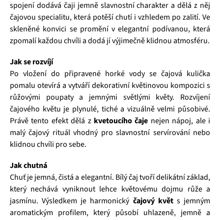
spojení dodává čaji jemně slavnostní charakter a dělá z něj
čajovou specialitu, která potěší chutí i vzhledem po zalití. Ve
skleněné konvici se promění v elegantní podívanou, která
zpomalí každou chvíli a dodá jí výjimečně klidnou atmosféru.
Jak se rozvíjí
Po vložení do připravené horké vody se čajová kulička
pomalu otevírá a vytváří dekorativní květinovou kompozici s
růžovými poupaty a jemnými světlými květy. Rozvíjení
čajového květu je plynulé, tiché a vizuálně velmi působivé.
Právě tento efekt dělá z
kvetoucího čaje
nejen nápoj, ale i
malý čajový rituál vhodný pro slavnostní servírování nebo
klidnou chvíli pro sebe.
Jak chutná
Chuť je jemná, čistá a elegantní. Bílý čaj tvoří delikátní základ,
který nechává vyniknout lehce květovému dojmu růže a
jasmínu. Výsledkem je harmonický
čajový květ
s jemným
aromatickým profilem, který působí uhlazeně, jemně a