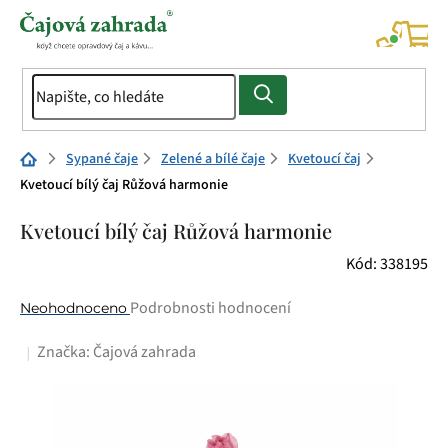
Přejít
na
NÁK
KOŠÍ
obsah
Domů
Sypané čaje
Zelené a bílé čaje
Kvetoucí čaj
Kvetoucí bílý čaj Růžová harmonie
Kvetoucí bílý čaj Růžová harmonie
Kód:
338195
Průměrné
Podrobnosti hodnocení
Neohodnoceno
hodnocení
Značka:
Čajová zahrada
produktu
je
0,0
z