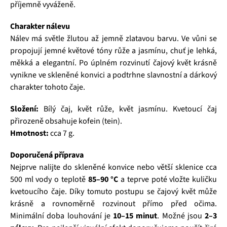
příjemně vyváženě.
Charakter nálevu
Nálev má světle žlutou až jemně zlatavou barvu. Ve vůni se
propojují jemné květové tóny růže a jasmínu, chuť je lehká,
měkká a elegantní. Po úplném rozvinutí čajový květ krásně
vynikne ve skleněné konvici a podtrhne slavnostní a dárkový
charakter tohoto čaje.
Složení:
Bílý čaj, květ růže, květ jasmínu. Kvetoucí čaj
přirozeně obsahuje kofein (tein).
Hmotnost:
cca 7 g.
Doporučená příprava
Nejprve nalijte do skleněné konvice nebo větší sklenice cca
500 ml vody o teplotě
85–90 °C
a teprve poté vložte kuličku
kvetoucího čaje. Díky tomuto postupu se čajový květ může
krásně a rovnoměrně rozvinout přímo před očima.
Minimální doba louhování je
10–15 minut
. Možné jsou
2–3