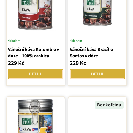
ů
s
p
r
o
d
u
skladem
skladem
Průměrné
k
Vánoční káva Kolumbie v
Vánoční káva Brazílie
hodnocení
t
dóze – 100% arabica
Santos v dóze
produktu
ů
229 Kč
229 Kč
je
5,0
DETAIL
DETAIL
z
5
hvězdiček.
Bez kofeinu