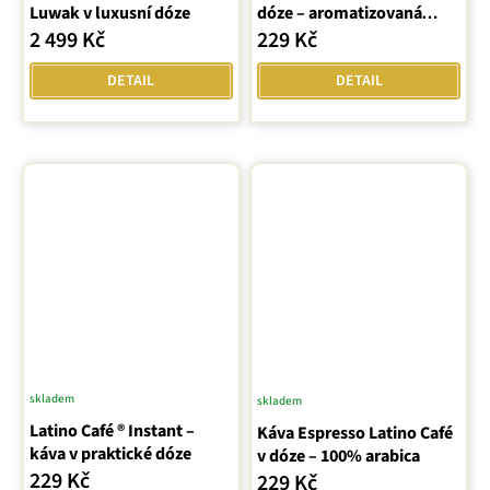
Luwak v luxusní dóze
dóze – aromatizovaná
směs
2 499 Kč
229 Kč
DETAIL
DETAIL
skladem
skladem
Latino Café ® Instant –
Káva Espresso Latino Café
káva v praktické dóze
v dóze – 100% arabica
229 Kč
229 Kč