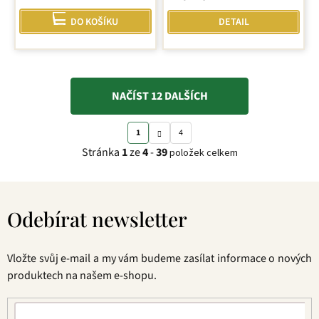
DO KOŠÍKU
DETAIL
NAČÍST 12 DALŠÍCH
S
O
1
4
t
v
Stránka
1
ze
4
-
39
položek celkem
r
l
á
á
Z
n
d
á
k
a
Odebírat newsletter
p
o
c
a
v
í
t
á
p
Vložte svůj e-mail a my vám budeme zasílat informace o nových
í
n
r
produktech na našem e-shopu.
í
v
k