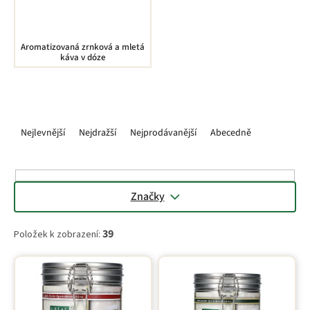
Aromatizovaná zrnková a mletá
káva v dóze
Ř
a
Nejlevnější
Nejdražší
Nejprodávanější
Abecedně
z
e
n
í
Značky
p
r
39
Položek k zobrazení:
o
d
V
u
ý
k
p
t
i