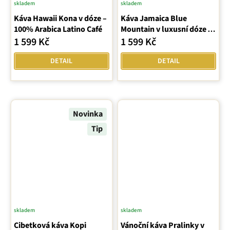
skladem
skladem
Káva Hawaii Kona v dóze –
Káva Jamaica Blue
100% Arabica Latino Café
Mountain v luxusní dóze –
100% Arabica
1 599 Kč
1 599 Kč
DETAIL
DETAIL
Novinka
Tip
skladem
skladem
Cibetková káva Kopi
Vánoční káva Pralinky v