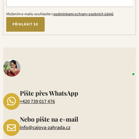
y
v
ý
Vložením e-mailu souhlasíte s
podmínkami ochrany osobních údajů
p
PŘIHLÁSIT SE
i
s
u
V
o
+
P
1
Pište přes WhatsApp
+420 739 017 476
Nebo pište na e-mail
info@cajova-zahrada.cz