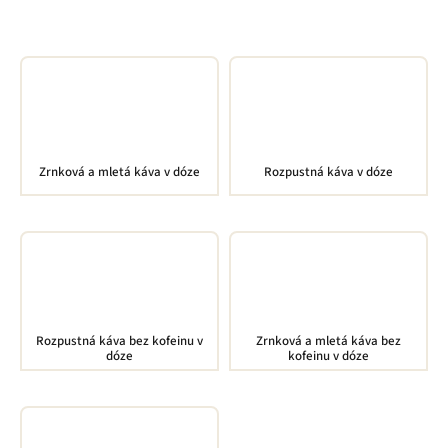
dobře skladuje, chrání obsah při běžném používání a hodí se
také jako dárek.
Zrnková a mletá káva v dóze
Rozpustná káva v dóze
Rozpustná káva bez kofeinu v
Zrnková a mletá káva bez
dóze
kofeinu v dóze