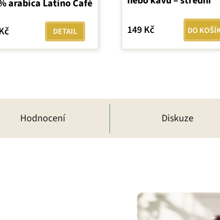
nebo kávu – střední
% arabica Latino Café
149 Kč
Kč
DO KOŠÍ
DETAIL
Hodnocení
Diskuze