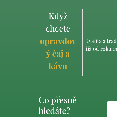
Když
chcete
opravdov
Kvalita a trad
již od roku 1
ý čaj a
kávu
Co přesně
hledáte?