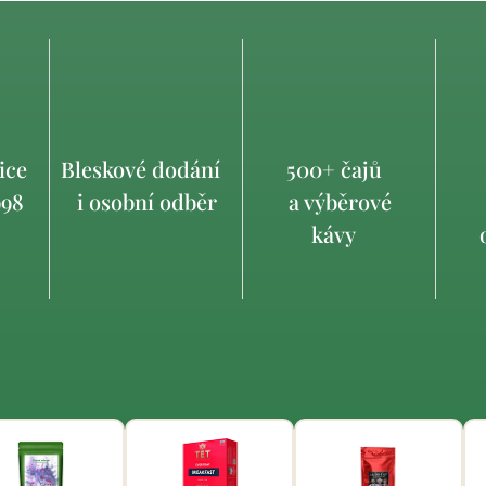
ice
Bleskové dodání
500+ čajů
998
i osobní odběr
a výběrové
kávy
o