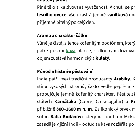
Plné tělo a kultivovaná vyváženost. V chuti se p
lesního ovoce
, vše uzavírá jemně
vanilková
doc
příjemně pitelný po celý den.
Aroma a charakter šálku
Vůně je čistá, s lehce kořenitým podtónem, kter
patře působí
káva
hladce, s dlouhým dozníván
dojem zůstává harmonický a
kulatý
.
Původ a historie pěstování
Indie patří mezi tradiční producenty
Arabiky
. 
stínu vysokých stromů, často vedle pepře a
propůjčuje jemně kořenitý charakter. Pěstitels
státech
Karnátaka
(Coorg, Chikmagalur) a
K
přibližně
800–1600 m n. m.
Za ikonický prvek m
súfim
Baba Budanovi
, který na pouti do Mek
zasadil je v jižní Indii – odtud se káva rozšířila po