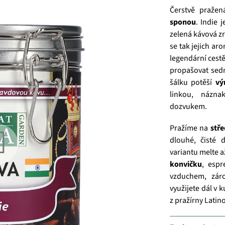
Čerstvě praže
sponou
. Indie 
zelená kávová z
se tak jejich ar
legendární cest
propašovat sedm
šálku potěší
vý
linkou, názn
dozvukem.
Pražíme na
stře
dlouhé, čisté 
variantu melte a
konvičku
, espr
vzduchem, zá
využijete dál v 
z pražírny Latino