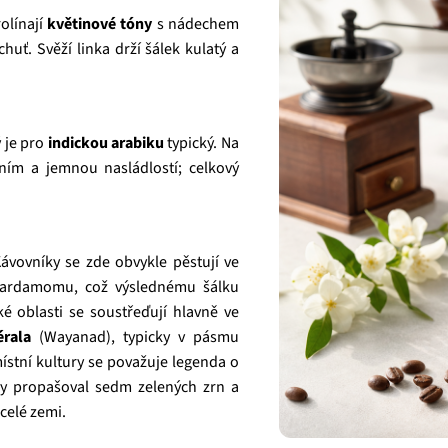
rolínají
květinové tóny
s nádechem
huť. Svěží linka drží šálek kulatý a
ý je pro
indickou arabiku
typický. Na
ím a jemnou nasládlostí; celkový
Kávovníky se zde obvykle pěstují ve
 kardamomu, což výslednému šálku
ké oblasti se soustřeďují hlavně ve
érala
(Wayanad), typicky v pásmu
ístní kultury se považuje legenda o
ky propašoval sedm zelených zrn a
 celé zemi.