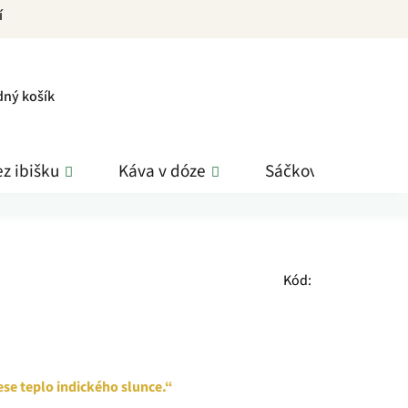
í
PNÍ
dný košík
K
z ibišku
Káva v dóze
Sáčkové čaje
Kód:
se teplo indického slunce.“