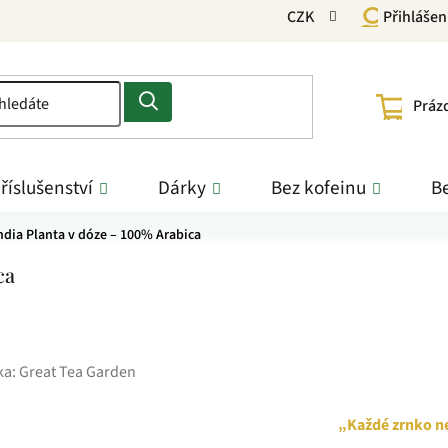
CZK
Přihlášen
NÁKU
Práz
KOŠÍ
říslušenství
Dárky
Bez kofeinu
Be
ndia Planta v dóze – 100% Arabica
ca
ka:
Great Tea Garden
„Každé zrnko ne