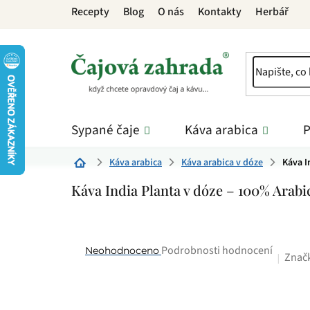
Přejít
Recepty
Blog
O nás
Kontakty
Herbář
na
obsah
Sypané čaje
Káva arabica
P
Káva arabica
Káva arabica v dóze
Káva I
Domů
Káva India Planta v dóze – 100% Arabi
Průměrné
Podrobnosti hodnocení
Neohodnoceno
Znač
hodnocení
produktu
je