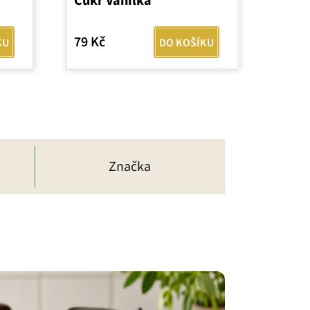
Cukr Vanilka
79 Kč
KU
DO KOŠÍKU
Značka