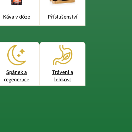
Káva v dóze
Příslušenství
Spánek a
Trávení a
regenerace
lehkost