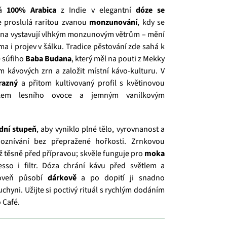
ná
100% Arabica
z Indie v elegantní
dóze se
je proslulá raritou zvanou
monzunování
, kdy se
rna vystavují vlhkým monzunovým větrům – mění
oma i projev v šálku. Tradice pěstování zde sahá k
ě súfiho
Baba Budana
, který měl na pouti z Mekky
 kávových zrn a založit místní kávo‑kulturu. V
razný
a přitom kultivovaný profil s květinovou
akem lesního ovoce a jemným vanilkovým
dní stupeň
, aby vyniklo plné tělo, vyrovnanost a
doznívání bez přepražené hořkosti. Zrnkovou
ž těsně před přípravou; skvěle funguje pro
moka
esso i filtr. Dóza chrání kávu před světlem a
roveň působí
dárkově
a po dopití ji snadno
kuchyni. Užijte si poctivý rituál s rychlým dodáním
 Café.