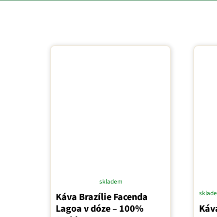
skladem
Průměrné
sklad
Káva Brazílie Facenda
hodnocení
Lagoa v dóze – 100%
Káv
produktu