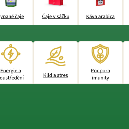
ypané čaje
Čaje v sáčku
Káva arabica
Energie a
Podpora
Klid a stres
oustředění
imunity