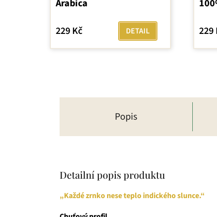
Arabica
100
je
5,0
z
229 Kč
229 
DETAIL
5
hvězdiček.
Popis
Detailní popis produktu
„Každé zrnko nese teplo indického slunce.“
Chuťový profil