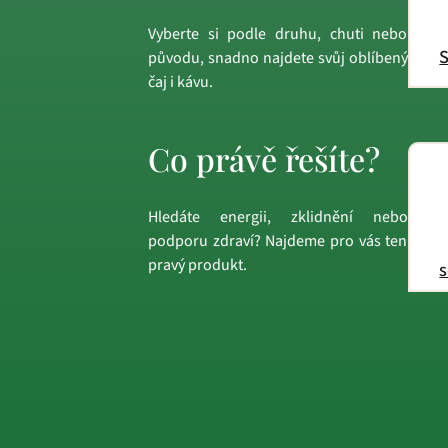
Vyberte si podle druhu, chuti nebo
S
původu, snadno najdete svůj oblíbený
čaj i kávu.
Co právě řešíte?
Hledáte energii, zklidnění nebo
podporu zdraví? Najdeme pro vás ten
pravý produkt.
s