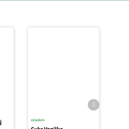
Další
produkt
skladem
j