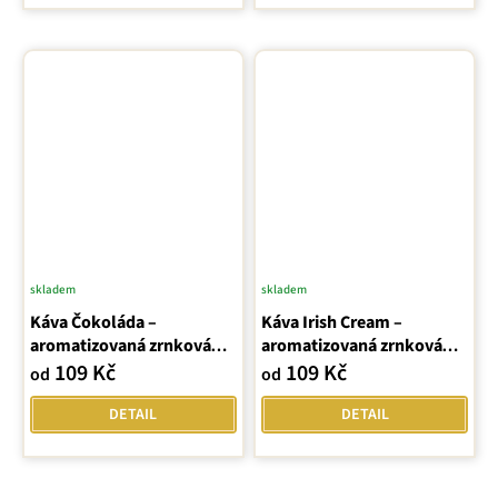
skladem
skladem
Průměrné
Káva Čokoláda –
Káva Irish Cream –
hodnocení
aromatizovaná zrnková
aromatizovaná zrnková
produktu
Latino Café
Latino Café
109 Kč
109 Kč
od
od
je
4,3
DETAIL
DETAIL
z
5
hvězdiček.