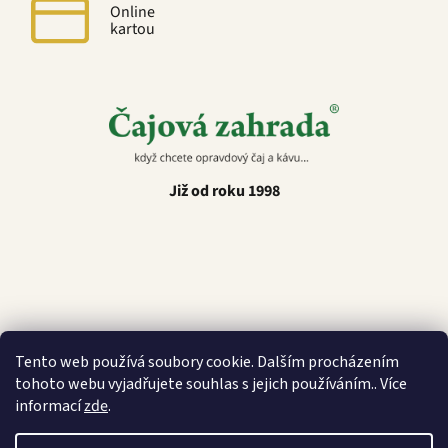
Online
kartou
Již od roku 1998
Latino Café
Tento web používá soubory cookie. Dalším procházením
tohoto webu vyjadřujete souhlas s jejich používáním.. Více
informací
zde
.