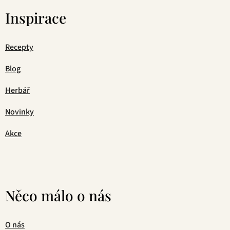
Inspirace
Recepty
Blog
Herbář
Novinky
Akce
Něco málo o nás
O nás