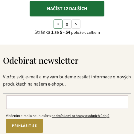
NAČÍST 12 DALŠÍCH
S
O
1
5
t
v
Stránka
1
ze
5
-
54
položek celkem
r
l
á
á
Z
n
d
á
k
a
Odebírat newsletter
p
o
c
a
v
í
t
á
p
Vložte svůj e-mail a my vám budeme zasílat informace o nových
í
n
r
produktech na našem e-shopu.
í
v
k
y
v
ý
Vložením e-mailu souhlasíte s
podmínkami ochrany osobních údajů
p
PŘIHLÁSIT SE
i