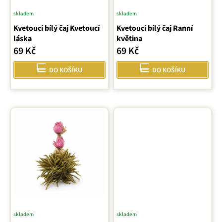
u
skladem
skladem
k
Kvetoucí bílý čaj Kvetoucí
Kvetoucí bílý čaj Ranní
t
láska
květina
ů
69 Kč
69 Kč
DO KOŠÍKU
DO KOŠÍKU
skladem
skladem