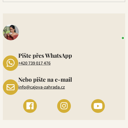
s
u
V
o
+
P
1
Pište přes WhatsApp
+420 739 017 476
Nebo pište na e-mail
info@cajova-zahrada.cz