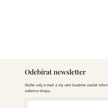
t
ů
Z
á
Odebírat newsletter
p
a
t
Vložte svůj e-mail a my vám budeme zasílat info
í
našem e-shopu.