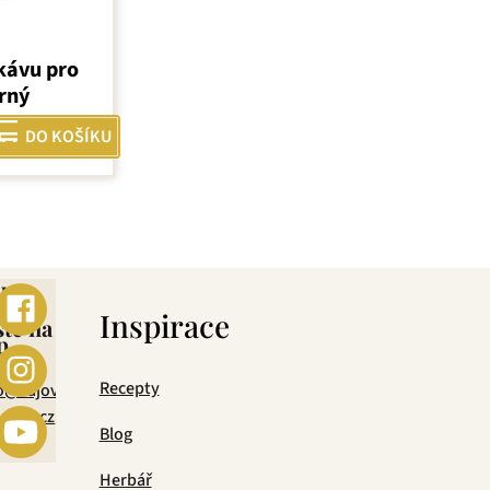
kávu pro
rný
DO KOŠÍKU
ebo
s
Inspirace
šte na
p
mail
Recepty
o@cajova-
rada.cz
Blog
Herbář