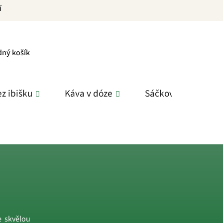
í
PNÍ
dný košík
K
z ibišku
Káva v dóze
Sáčkové čaje
e skvělou