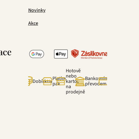
Novinky
Akce
ace
Hotově
nebo
Platím
Bankovním
Online
Dobírkou
kartou
pak
převodem
kartou
na
prodejně