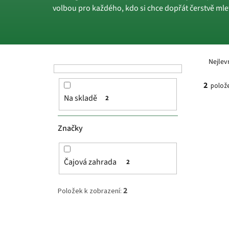
volbou pro každého, kdo si chce dopřát čerstvě mlet
P
Ř
o
a
Nejlev
s
z
t
e
2
polože
r
n
Na skladě
2
a
í
V
n
p
ý
n
r
p
Značky
í
o
i
p
d
s
a
u
p
Čajová zahrada
2
n
k
r
e
t
o
2
Položek k zobrazení:
l
ů
d
u
k