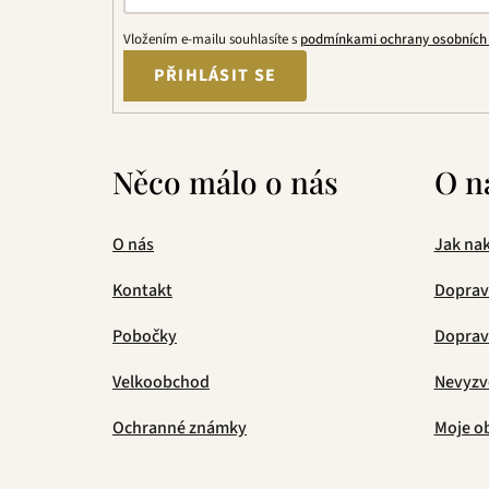
Vložením e-mailu souhlasíte s
podmínkami ochrany osobních
PŘIHLÁSIT SE
Něco málo o nás
O n
O nás
Jak na
Kontakt
Doprav
Pobočky
Doprava
Velkoobchod
Nevyzv
Ochranné známky
Moje o