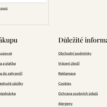
k
 údajů
y
v
ý
p
i
s
ákupu
Důležité inform
u
kupovat
Obchodní podmínky
a a platba
Vrácení zboží
 do zahraničí
Reklamace
ednuté zásilky
Cookies
bjednávka
Ochrana osobních údajů
Alergeny