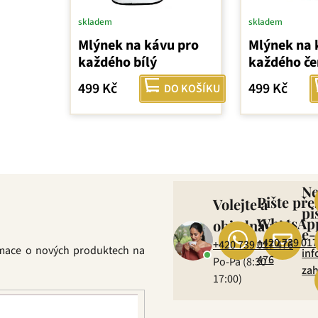
skladem
skladem
Mlýnek na kávu pro
Mlýnek na 
každého bílý
každého če
499 Kč
499 Kč
DO KOŠÍKU
O
v
l
N
Pište pře
Volejte a
á
pi
d
WhatsAp
objednávejte
e-
a
+420 739 017
+420 739 017 476
rmace o nových produktech na
c
inf
476
Po-Pá (8:30 –
í
zah
17:00)
p
r
v