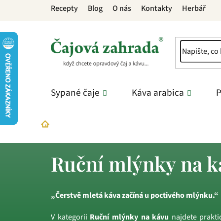
Přejít
Recepty
Blog
O nás
Kontakty
Herbář
na
obsah
Sypané čaje
Káva arabica
P
Příslušenství
Pomůcky na přípravu
Ruční 
Domů
Ruční mlýnky na k
„Čerstvě mletá káva začíná u poctivého mlýnku.“
V kategorii
Ruční mlýnky na kávu
najdete prakti