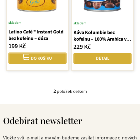
o
d
u
skladem
skladem
Průměrné
k
Latino Café ® Instant Gold
Káva Kolumbie bez
hodnocení
t
bez kofeinu – dóza
kofeinu – 100% Arabica v
ů
produktu
199 Kč
dóze
229 Kč
je
5,0
DO KOŠÍKU
DETAIL
z
5
hvězdiček.
2
položek celkem
O
v
Z
l
á
á
Odebírat newsletter
p
d
a
a
t
c
Vložte svůj e-mail a my vám budeme zasílat informace o nových