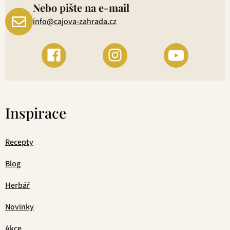
Nebo pište na e-mail
info@cajova-zahrada.cz
Inspirace
Recepty
Blog
Herbář
Novinky
Akce