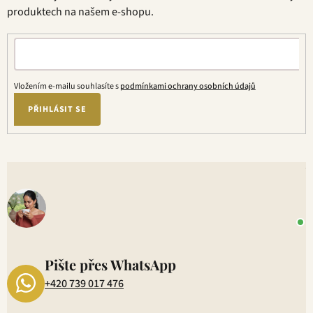
í
í
produktech na našem e-shopu.
p
r
v
k
y
Vložením e-mailu souhlasíte s
podmínkami ochrany osobních údajů
v
ý
PŘIHLÁSIT SE
p
i
s
V
u
o
+
P
1
Pište přes WhatsApp
+420 739 017 476