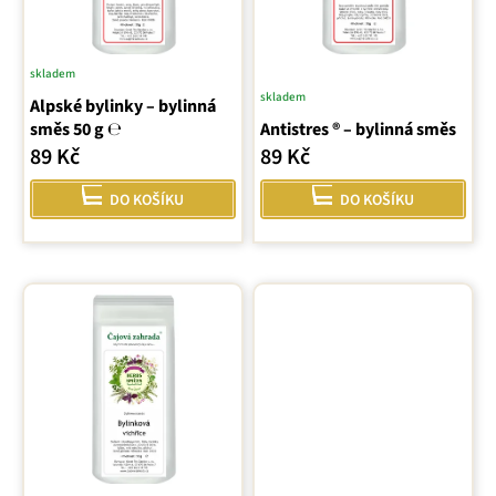
r
o
d
skladem
u
Průměrné
skladem
k
Alpské bylinky – bylinná
hodnocení
t
směs 50 g ℮
Antistres ® – bylinná směs
produktu
ů
89 Kč
89 Kč
je
5,0
DO KOŠÍKU
DO KOŠÍKU
z
5
hvězdiček.