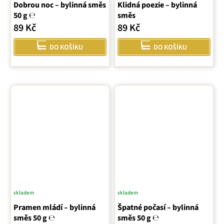
Dobrou noc – bylinná směs
hodnocení
Klidná poezie – bylinná
50 g ℮
směs
produktu
89 Kč
89 Kč
je
5,0
DO KOŠÍKU
DO KOŠÍKU
z
5
hvězdiček.
skladem
skladem
Pramen mládí – bylinná
Špatné počasí – bylinná
směs 50 g ℮
směs 50 g ℮