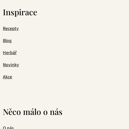
Inspirace
Recepty
Blog
Herbář
Novinky
Akce
Něco málo o nás
O nás