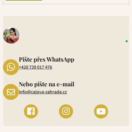
p
i
s
V
u
o
+
P
1
Pište přes WhatsApp
+420 739 017 476
Nebo pište na e-mail
info@cajova-zahrada.cz