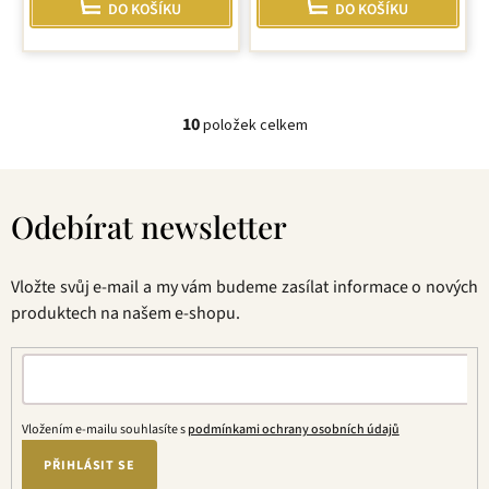
DO KOŠÍKU
DO KOŠÍKU
10
položek celkem
O
v
Z
l
á
á
Odebírat newsletter
p
d
a
a
t
c
Vložte svůj e-mail a my vám budeme zasílat informace o nových
í
í
produktech na našem e-shopu.
p
r
v
k
y
Vložením e-mailu souhlasíte s
podmínkami ochrany osobních údajů
v
ý
PŘIHLÁSIT SE