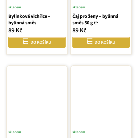
skladem
skladem
Bylinková vichřice –
Čaj pro ženy – bylinná
bylinná směs
směs 50 g ℮
89 Kč
89 Kč
DO KOŠÍKU
DO KOŠÍKU
skladem
skladem
Průměrné