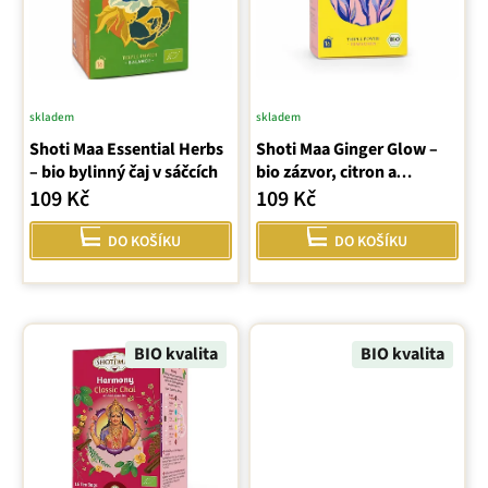
p
r
o
d
u
skladem
skladem
k
Shoti Maa Essential Herbs
Shoti Maa Ginger Glow –
t
– bio bylinný čaj v sáčcích
bio zázvor, citron a
ů
kardamom (sáčky)
109 Kč
109 Kč
DO KOŠÍKU
DO KOŠÍKU
BIO kvalita
BIO kvalita