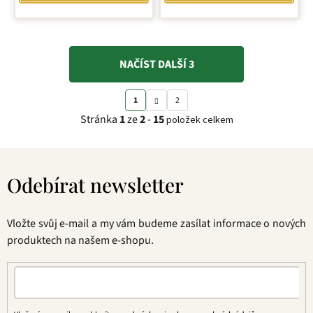
NAČÍST DALŠÍ 3
S
O
1
2
t
v
Stránka
1
ze
2
-
15
položek celkem
r
l
á
á
Z
n
d
á
k
a
Odebírat newsletter
p
o
c
a
v
í
t
á
p
Vložte svůj e-mail a my vám budeme zasílat informace o nových
í
n
r
produktech na našem e-shopu.
í
v
k
y
v