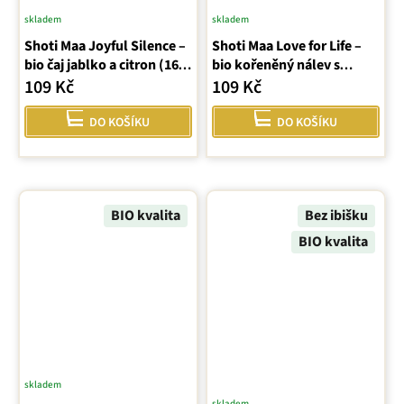
skladem
skladem
Shoti Maa Joyful Silence –
Shoti Maa Love for Life –
bio čaj jablko a citron (16
bio kořeněný nálev s
sáčků)
kakaem a pomerančem
109 Kč
109 Kč
DO KOŠÍKU
DO KOŠÍKU
BIO kvalita
Bez ibišku
BIO kvalita
skladem
skladem