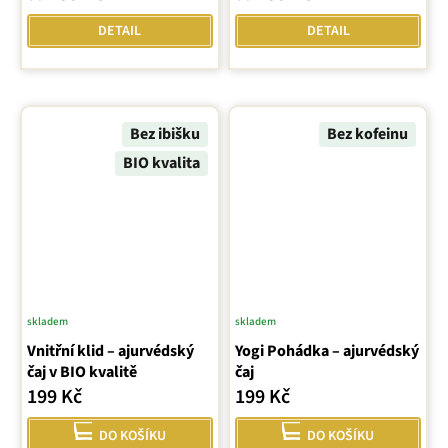
5,0
5,0
DETAIL
DETAIL
z
z
5
5
hvězdiček.
hvězdiček.
Bez ibišku
Bez kofeinu
BIO kvalita
skladem
skladem
Vnitřní klid – ajurvédský
Yogi Pohádka – ajurvédský
čaj v BIO kvalitě
čaj
199 Kč
199 Kč
DO KOŠÍKU
DO KOŠÍKU