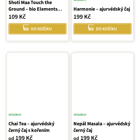
Shoti Maa Touch the
Ground – bio Elements
Harmonie – ajurvédský čaj
Earth, 16 sáčků
109 Kč
199 Kč
DO KOŠÍKU
DO KOŠÍKU
skladem
skladem
Průměrné
Průměrné
Chai Tea – ajurvédský
hodnocení
Nepál Masala – ajurvédský
hodnocení
černý čaj s kořením
černý čaj
produktu
produktu
199 Kč
199 Kč
od
od
je
je