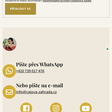
ý
Vložením e-mailu souhlasíte s
podmínkami ochrany osobních údajů
p
PŘIHLÁSIT SE
i
s
u
V
o
+
P
1
Pište přes WhatsApp
+420 739 017 476
Nebo pište na e-mail
info@cajova-zahrada.cz