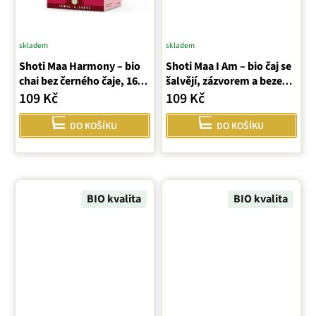
skladem
skladem
Shoti Maa Harmony – bio
Shoti Maa I Am – bio čaj se
chai bez černého čaje, 16
šalvějí, zázvorem a bezem
sáčků (32 g ℮)
(16 sáčků)
109 Kč
109 Kč
DO KOŠÍKU
DO KOŠÍKU
BIO kvalita
BIO kvalita