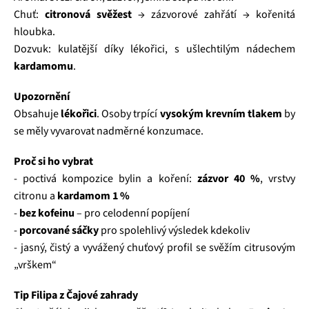
Chuť:
citronová svěžest
→ zázvorové zahřátí → kořenitá
hloubka.
Dozvuk: kulatější díky lékořici, s ušlechtilým nádechem
kardamomu
.
Upozornění
Obsahuje
lékořici
. Osoby trpící
vysokým krevním tlakem
by
se měly vyvarovat nadměrné konzumace.
Proč si ho vybrat
- poctivá kompozice bylin a koření:
zázvor 40 %
, vrstvy
citronu a
kardamom 1 %
-
bez kofeinu
– pro celodenní popíjení
-
porcované sáčky
pro spolehlivý výsledek kdekoliv
- jasný, čistý a vyvážený chuťový profil se svěžím citrusovým
„vrškem“
Tip Filipa z Čajové zahrady