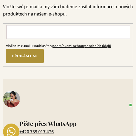
t
Vložte svůj e-mail a my vám budeme zasílat informace o nových
í
produktech na našem e-shopu.
Vložením e-mailu souhlasíte s
podmínkami ochrany osobních údajů
PŘIHLÁSIT SE
V
o
+
P
1
Pište přes WhatsApp
+420 739 017 476