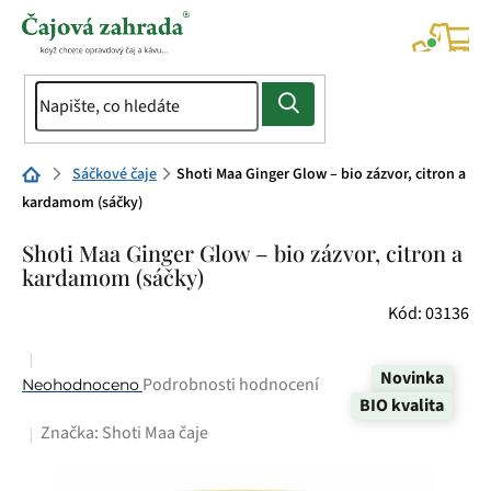
Přejít
na
NÁK
KOŠÍ
obsah
Domů
Sáčkové čaje
Shoti Maa Ginger Glow – bio zázvor, citron a
kardamom (sáčky)
Shoti Maa Ginger Glow – bio zázvor, citron a
kardamom (sáčky)
Kód:
03136
Novinka
Průměrné
Podrobnosti hodnocení
Neohodnoceno
BIO kvalita
hodnocení
Značka:
Shoti Maa čaje
produktu
je
0,0