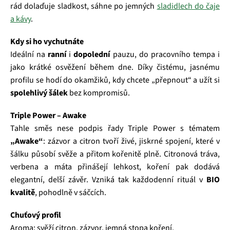
rád dolaďuje sladkost, sáhne po jemných
sladidlech do čaje
a kávy
.
Kdy si ho vychutnáte
Ideální na
ranní
i
dopolední
pauzu, do pracovního tempa i
jako krátké osvěžení během dne. Díky čistému, jasnému
profilu se hodí do okamžiků, kdy chcete „přepnout“ a užít si
spolehlivý šálek
bez kompromisů.
Triple Power – Awake
Tahle směs nese podpis řady Triple Power s tématem
„Awake“
: zázvor a citron tvoří živé, jiskrné spojení, které v
šálku působí svěže a přitom kořenitě plně. Citronová tráva,
verbena a máta přinášejí lehkost, koření pak dodává
elegantní, delší závěr. Vzniká tak každodenní rituál v
BIO
kvalitě
, pohodlně v sáčcích.
Chuťový profil
Aroma: svěží citron, zázvor, jemná stopa koření.