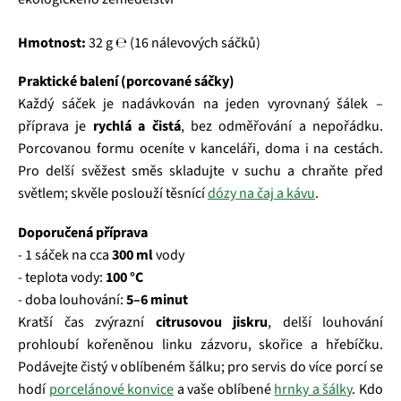
Hmotnost:
32 g ℮ (16 nálevových sáčků)
Praktické balení (porcované sáčky)
Každý sáček je nadávkován na jeden vyrovnaný šálek –
příprava je
rychlá a čistá
, bez odměřování a nepořádku.
Porcovanou formu oceníte v kanceláři, doma i na cestách.
Pro delší svěžest směs skladujte v suchu a chraňte před
světlem; skvěle poslouží těsnící
dózy na čaj a kávu
.
Doporučená příprava
- 1 sáček na cca
300 ml
vody
- teplota vody:
100 °C
- doba louhování:
5–6 minut
Kratší čas zvýrazní
citrusovou jiskru
, delší louhování
prohloubí kořeněnou linku zázvoru, skořice a hřebíčku.
Podávejte čistý v oblíbeném šálku; pro servis do více porcí se
hodí
porcelánové konvice
a vaše oblíbené
hrnky a šálky
. Kdo