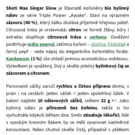
Shoti Maa Ginger Glow
je šťavnatě kořeněný
bio bylinný
nálev
ze série Triple Power „Awake“. Staví na výrazném
zázvoru (40 %)
, který šálku dodává příjemně hřejivou páteř.
Citrusová linka je vrstevnatá:
citron
ve formě šťávy, kůry i
extraktu doplňuje
citronová tráva
a
verbena
. Osvěžení
podtrhuje
máta peprná
, zatímco koření –
skořice
,
hřebíček
a
černý pepř – vede nápoj do elegantního kořenitého finále.
Kardamom
(1 %)
vše uhladí jemnou aromatickou noblesou.
Výsledkem je vyvážený, živý a skvěle pitelný
bylinkový čaj se
zázvorem a citronem
.
Porcované sáčky zaručí
rychlou a čistou přípravu
doma, v
práci i na cestách: jeden sáček = jeden spolehlivý šálek. V
balení najdete
16 nálevových sáčků
, celkem
32 g ℮
. Jako
bylinný nálev je
přirozeně bez kofeinu
, takže si ho
vychutnáte kdykoli během dne. Směs
obsahuje lékořici
; lidé
s vysokým krevním tlakem by se měli vyvarovat nadměrné
konzumace. Nálev chutná skvěle čistý, případně s plátkem