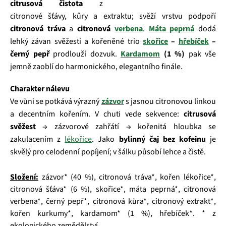
citrusová čistota
z
citronové šťávy, kůry a extraktu; svěží vrstvu podpoří
citronová tráva
a
citronová
verbena
.
Máta peprná
dodá
lehký závan svěžesti a kořeněné trio
skořice
–
hřebíček
–
černý pepř
prodlouží dozvuk.
Kardamom
(1 %)
pak vše
jemně zaoblí do harmonického, elegantního finále.
Charakter nálevu
Ve vůni se potkává výrazný
zázvor
s jasnou citronovou linkou
a decentním kořením. V chuti vede sekvence:
citrusová
svěžest
→ zázvorové zahřátí → kořenitá hloubka se
zakulacením z
lékořice
. Jako
bylinný čaj bez kofeinu
je
skvělý pro celodenní popíjení; v šálku působí lehce a čistě.
Složení:
zázvor* (40 %), citronová tráva*, kořen lékořice*,
citronová šťáva* (6 %), skořice*, máta peprná*, citronová
verbena*, černý pepř*, citronová kůra*, citronový extrakt*,
kořen kurkumy*, kardamom* (1 %), hřebíček*. * z
ekologického zemědělství