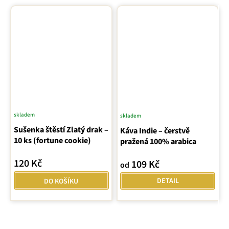
skladem
Průměrné
skladem
Sušenka štěstí Zlatý drak –
hodnocení
Káva Indie – čerstvě
10 ks (fortune cookie)
pražená 100% arabica
produktu
je
120 Kč
109 Kč
od
5,0
z
DETAIL
DO KOŠÍKU
5
hvězdiček.