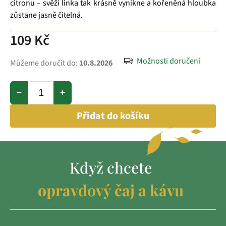
citronu – svěží linka tak krásně vynikne a kořeněná hloubka
zůstane jasně čitelná.
109 Kč
Možnosti doručení
Můžeme doručit do:
10.8.2026
−
+
Přidat do košíku
Když chcete
opravdový čaj a kávu