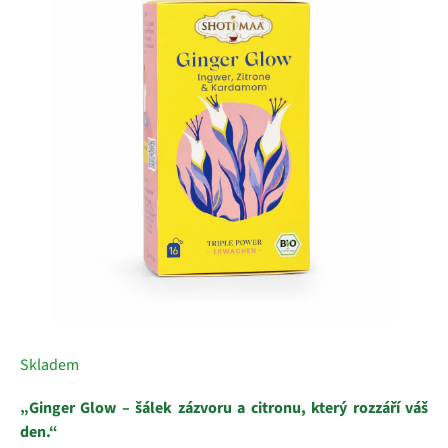
z
5
hvězdiček.
Skladem
„Ginger Glow – šálek zázvoru a citronu, který rozzáří váš
den.“