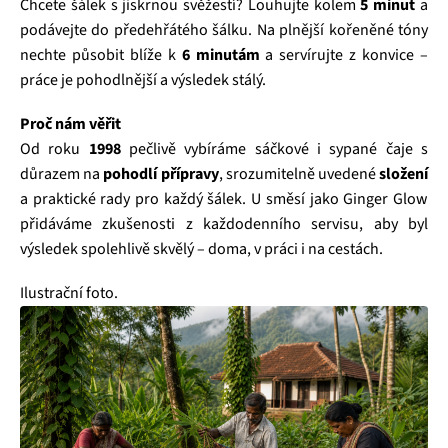
Chcete šálek s jiskrnou svěžestí? Louhujte kolem
5 minut
a
podávejte do předehřátého šálku. Na plnější kořeněné tóny
nechte působit blíže k
6 minutám
a servírujte z konvice –
práce je pohodlnější a výsledek stálý.
Proč nám věřit
Od roku
1998
pečlivě vybíráme sáčkové i sypané čaje s
důrazem na
pohodlí přípravy
, srozumitelně uvedené
složení
a praktické rady pro každý šálek. U směsí jako Ginger Glow
přidáváme zkušenosti z každodenního servisu, aby byl
výsledek spolehlivě skvělý – doma, v práci i na cestách.
Ilustrační foto.