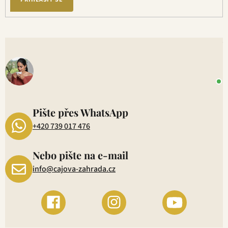
V
o
+
P
1
Pište přes WhatsApp
+420 739 017 476
Nebo pište na e-mail
info@cajova-zahrada.cz