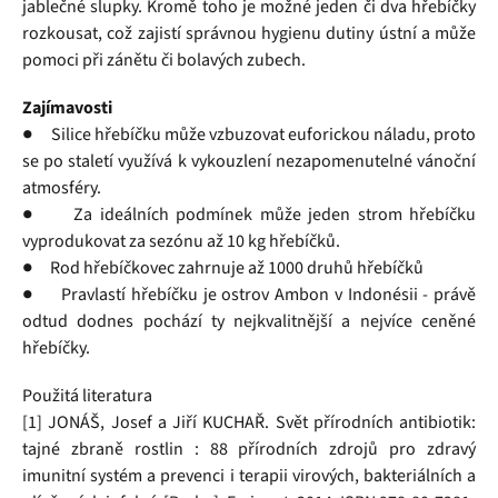
jablečné slupky. Kromě toho je možné jeden či dva hřebíčky
rozkousat, což zajistí správnou hygienu dutiny ústní a může
pomoci při zánětu či bolavých zubech.
Zajímavosti
● Silice hřebíčku může vzbuzovat euforickou náladu, proto
se po staletí využívá k vykouzlení nezapomenutelné vánoční
atmosféry.
● Za ideálních podmínek může jeden strom hřebíčku
vyprodukovat za sezónu až 10 kg hřebíčků.
● Rod hřebíčkovec zahrnuje až 1000 druhů hřebíčků
● Pravlastí hřebíčku je ostrov Ambon v Indonésii - právě
odtud dodnes pochází ty nejkvalitnější a nejvíce ceněné
hřebíčky.
Použitá literatura
[1] JONÁŠ, Josef a Jiří KUCHAŘ. Svět přírodních antibiotik:
tajné zbraně rostlin : 88 přírodních zdrojů pro zdravý
imunitní systém a prevenci i terapii virových, bakteriálních a