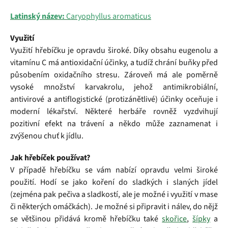
Latinský název:
Caryophyllus aromaticus
Využití
Využití hřebíčku je opravdu široké. Díky obsahu eugenolu a
vitamínu C má antioxidační účinky, a tudíž chrání buňky před
působením oxidačního stresu. Zároveň má ale poměrně
vysoké množství karvakrolu, jehož antimikrobiální,
antivirové a antiflogistické (protizánětlivé) účinky oceňuje i
moderní lékařství. Některé herbáře rovněž vyzdvihují
pozitivní efekt na trávení a někdo může zaznamenat i
zvýšenou chuť k jídlu.
Jak hřebíček používat?
V případě hřebíčku se vám nabízí opravdu velmi široké
použití. Hodí se jako koření do sladkých i slaných jídel
(zejména pak pečiva a sladkostí, ale je možné i využití v mase
či některých omáčkách). Je možné si připravit i nálev, do nějž
se většinou přidává kromě hřebíčku také
skořice
,
šípky
a