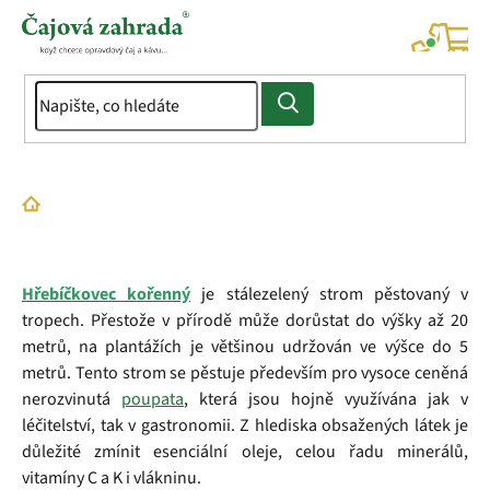
Přejít
na
NÁK
KOŠÍ
obsah
Domů
Slovník pojmů
Hřebíček
Hřebíčkovec kořenný
je stálezelený strom pěstovaný v
tropech. Přestože v přírodě může dorůstat do výšky až 20
metrů, na plantážích je většinou udržován ve výšce do 5
metrů. Tento strom se pěstuje především pro vysoce ceněná
nerozvinutá
poupata
, která jsou hojně využívána jak v
léčitelství, tak v gastronomii. Z hlediska obsažených látek je
důležité zmínit esenciální oleje, celou řadu minerálů,
vitamíny C a K i vlákninu.