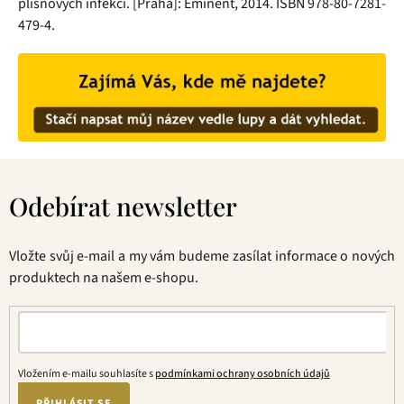
plísňových infekcí. [Praha]: Eminent, 2014. ISBN 978-80-7281-
479-4.
Z
á
Odebírat newsletter
p
a
t
Vložte svůj e-mail a my vám budeme zasílat informace o nových
í
produktech na našem e-shopu.
Vložením e-mailu souhlasíte s
podmínkami ochrany osobních údajů
PŘIHLÁSIT SE