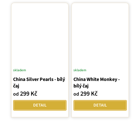
skladem
skladem
China Silver Pearls - bílý
China White Monkey -
čaj
bílý čaj
299 Kč
299 Kč
od
od
DETAIL
DETAIL