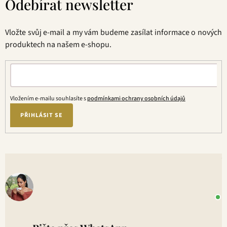
Odebírat newsletter
p
a
t
Vložte svůj e-mail a my vám budeme zasílat informace o nových
í
produktech na našem e-shopu.
Vložením e-mailu souhlasíte s
podmínkami ochrany osobních údajů
PŘIHLÁSIT SE
V
o
+
P
1