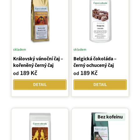
skladem
skladem
Průměrné
Průměrné
Královský vánoční čaj –
hodnocení
Belgická čokoláda –
hodnocení
kořeněný černý čaj
černý ochucený čaj
produktu
produktu
189 Kč
189 Kč
od
od
je
je
5,0
5,0
DETAIL
DETAIL
z
z
5
5
hvězdiček.
hvězdiček.
Bez kofeinu