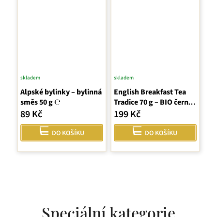
skladem
skladem
Průměrné
Alpské bylinky – bylinná
hodnocení
English Breakfast Tea
směs 50 g ℮
Tradice 70 g – BIO černý
produktu
čaj
89 Kč
199 Kč
je
5,0
DO KOŠÍKU
DO KOŠÍKU
z
5
hvězdiček.
Speciální kategorie