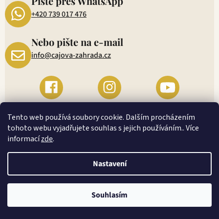
Pište přes WhatsApp
+420 739 017 476
Nebo pište na e-mail
info@cajova-zahrada.cz
Tento web používá soubory cookie. Dalším procházením
tohoto webu vyjadřujete souhlas s jejich používáním.. Více
Inspirace
informací
zde
.
Nastavení
Recepty
Blog
Souhlasím
Herbář