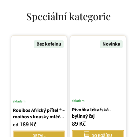
Speciální kategorie
Bez kofeinu
Novinka
skladem
skladem
Průměrné
Pivoňka lékařská -
hodnocení
Rooibos Africký přítel ® –
bylinný čaj
rooibos s kousky mléčné
produktu
89 Kč
čokolády
189 Kč
je
od
5,0
DETAIL
DO KOŠÍKU