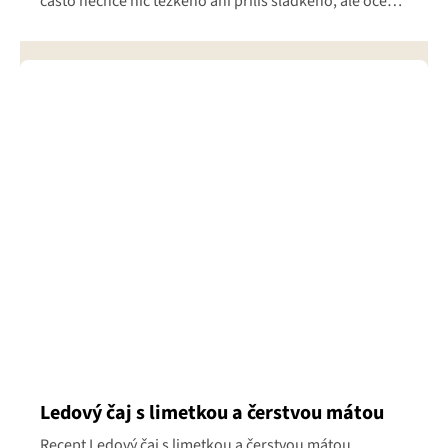
často nechce nic těžkého ani příliš sladkého, ale ocení
svěží, lehký...
Ledový čaj s limetkou a čerstvou mátou
Recept Ledový čaj s limetkou a čerstvou mátou.