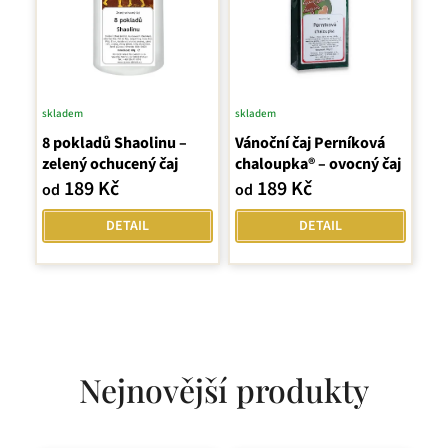
skladem
skladem
Průměrné
8 pokladů Shaolinu –
hodnocení
Vánoční čaj Perníková
zelený ochucený čaj
chaloupka® – ovocný čaj
produktu
189 Kč
189 Kč
od
od
je
5,0
DETAIL
DETAIL
z
5
hvězdiček.
Nejnovější produkty