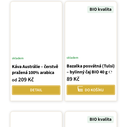
BIO kvalita
skladem
skladem
Průměrné
Průměrné
Bazalka posvátná (Tulsi)
hodnocení
Káva Austrálie – čerstvě
hodnocení
– bylinný čaj BIO 40 g ℮
pražená 100% arabica
produktu
produktu
89 Kč
209 Kč
je
od
je
4,7
5,0
DETAIL
DO KOŠÍKU
z
z
5
5
hvězdiček.
hvězdiček.
BIO kvalita