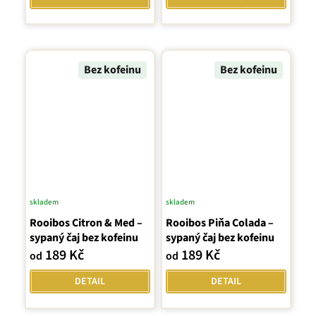
z
5
hvězdiček.
Bez kofeinu
Bez kofeinu
skladem
skladem
Rooibos Citron & Med –
Rooibos Piňa Colada –
sypaný čaj bez kofeinu
sypaný čaj bez kofeinu
189 Kč
189 Kč
od
od
DETAIL
DETAIL