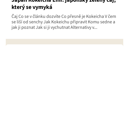
Japan Kokeicha Emi: japonský zelený čaj,
který se vymyká
Čaj Co se v článku dozvíte Co přesně je Kokeicha V čem
se liší od senchy Jak Kokeichu připravit Komu sedne a
jak ji poznat Jak si ji vychutnat Alternativy v...