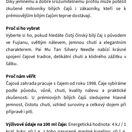
Díky jemnému a dobře srozumitelnému profilu může potěšit
zkušené milovníky bílých čajů i zákazníky, kteří se k
prémiovějším bílým čajům teprve dostávají.
Proč si ho vybrat
Vyberte si ho, pokud hledáte čistý čínský bílý čaj s původem
ve Fujianu, světlým nálevem, jemnou chutí a elegantním
charakterem. Pai Mu Tan Silvery Needle nabízí krásné
spojení čajové tradice, delikátní chuti a klidného zážitku v
šálku.
Proč nám věřit
Čajová zahrada pracuje s čajem od roku 1998. Čaje vybíráme
podle původu, vůně, chuti, kvality nálevu a praktické
zkušenosti. U prémiových bílých čajů sledujeme hlavně
jemnost, čistotu chuti, vzhled suroviny a celkový dojem při
přípravě i pití.
Výživové údaje na 100 ml čaje:
Energetická hodnota: 4 kJ / 1
kcal, tuky: <0,1 g, z toho nasycené mastné kyseliny: <0,1 g,