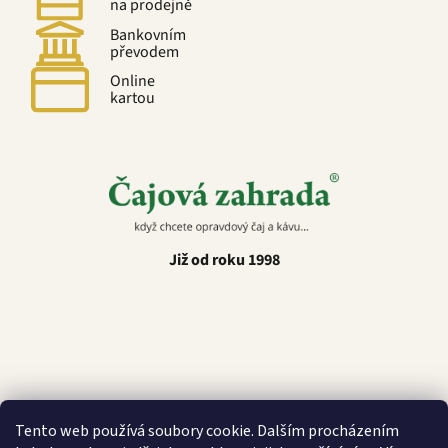
na prodejně
Bankovním
převodem
Online
kartou
Již od roku 1998
Latino Café
Tento web používá soubory cookie. Dalším procházením