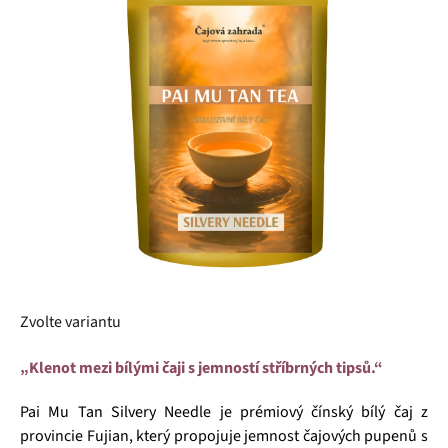
5
hvězdiček.
Zvolte variantu
„Klenot mezi bílými čaji s jemností stříbrných tipsů.“
Pai Mu Tan Silvery Needle je prémiový čínský bílý čaj z
provincie Fujian, který propojuje jemnost čajových pupenů s