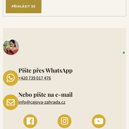
PŘIHLÁSIT SE
V
o
+
P
1
Pište přes WhatsApp
+420 739 017 476
Nebo pište na e-mail
info@cajova-zahrada.cz