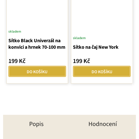
skladem
Průměrné
skladem
Průměrné
Sítko Black Univerzál na
hodnocení
konvici a hrnek 70-100 mm
Sítko na čaj New York
hodnocení
produktu
produktu
je
199 Kč
199 Kč
je
5,0
5,0
z
DO KOŠÍKU
DO KOŠÍKU
z
5
5
hvězdiček.
hvězdiček.
Popis
Hodnocení