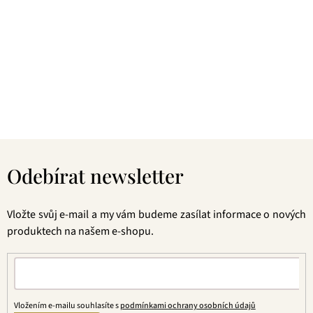
dokáže vybrat každý! Je jedno, jestli máte rádi prémiové
zelené čaje, nebo preferujete spíše různé ovocné směsi.
Pokud je pro vás prioritou kvalita použitých surovin, jejich
následné šetrné zpracování a také velmi přívětivá cena, pak
jste tu správně. A pevně věříme, že jakmile naše produkty
jednou ochutnáte, budete nadšení.
Z
á
Odebírat newsletter
p
a
t
Vložte svůj e-mail a my vám budeme zasílat informace o nových
í
produktech na našem e-shopu.
Vložením e-mailu souhlasíte s
podmínkami ochrany osobních údajů