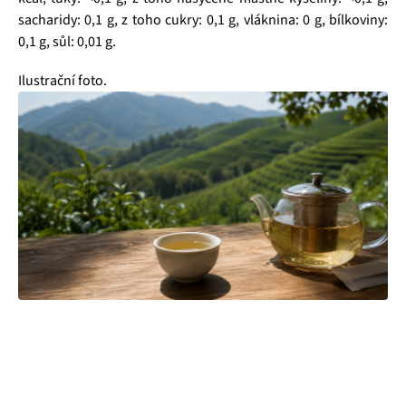
sacharidy: 0,1 g, z toho cukry: 0,1 g, vláknina: 0 g, bílkoviny:
0,1 g, sůl: 0,01 g.
Ilustrační foto.
Čajová zahrada je naše vlastní autentická značka, která pro
vás již více než 20 let dováží stovky různých čajů, z nichž si