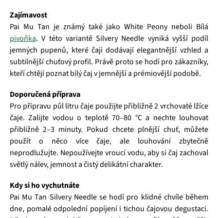
Zajímavost
Pai Mu Tan je známý také jako White Peony neboli Bílá
pivoňka
. V této variantě Silvery Needle vyniká vyšší podíl
jemných pupenů, které čaji dodávají elegantnější vzhled a
subtilnější chuťový profil. Právě proto se hodí pro zákazníky,
kteří chtějí poznat bílý čaj v jemnější a prémiovější podobě.
Doporučená příprava
Pro přípravu půl litru čaje použijte přibližně 2 vrchovaté lžíce
čaje. Zalijte vodou o teplotě 70–80 °C a nechte louhovat
přibližně 2–3 minuty. Pokud chcete plnější chuť, můžete
použít o něco více čaje, ale louhování zbytečně
neprodlužujte. Nepoužívejte vroucí vodu, aby si čaj zachoval
světlý nálev, jemnost a čistý delikátní charakter.
Kdy si ho vychutnáte
Pai Mu Tan Silvery Needle se hodí pro klidné chvíle během
dne, pomalé odpolední popíjení i tichou čajovou degustaci.