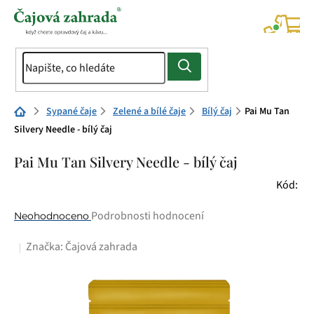
Přejít
na
NÁK
KOŠÍ
obsah
Domů
Sypané čaje
Zelené a bílé čaje
Bílý čaj
Pai Mu Tan
Silvery Needle - bílý čaj
Pai Mu Tan Silvery Needle - bílý čaj
Kód:
Průměrné
Podrobnosti hodnocení
Neohodnoceno
hodnocení
Značka:
Čajová zahrada
produktu
je
0,0
z