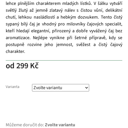
lehce plnějším charakterem mladých lístků. V šálku vytváří
světlý žlutý až jemně zlatavý nálev s čistou vůní, delikátní
chutí, lehkou nasládlostí a hebkým dozvukem. Tento čistý
sypaný bílý čaj je vhodný pro milovníky čajových specialit,
kteří hledají elegantní, přirozený a dobře vyvážený čaj bez
aromatizace. Nejlépe vynikne při šetrné přípravě, kdy se
postupně rozvine jeho jemnost, svěžest a čistý čajový
charakter.
od
299 Kč
Varianta
Můžeme doručit do:
Zvolte variantu