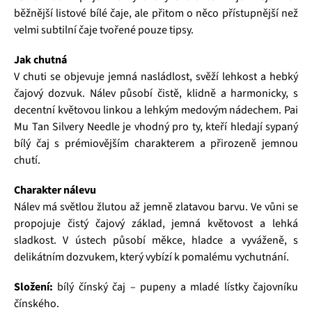
běžnější listové bílé čaje, ale přitom o něco přístupnější než
velmi subtilní čaje tvořené pouze tipsy.
Jak chutná
V chuti se objevuje jemná nasládlost, svěží lehkost a hebký
čajový dozvuk. Nálev působí čistě, klidně a harmonicky, s
decentní květovou linkou a lehkým medovým nádechem. Pai
Mu Tan Silvery Needle je vhodný pro ty, kteří hledají sypaný
bílý čaj s prémiovějším charakterem a přirozeně jemnou
chutí.
Charakter nálevu
Nálev má světlou žlutou až jemně zlatavou barvu. Ve vůni se
propojuje čistý čajový základ, jemná květovost a lehká
sladkost. V ústech působí měkce, hladce a vyváženě, s
delikátním dozvukem, který vybízí k pomalému vychutnání.
Složení:
bílý čínský čaj – pupeny a mladé lístky čajovníku
čínského.