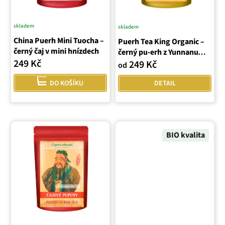
d
u
skladem
skladem
k
China Puerh Mini Tuocha –
Puerh Tea King Organic –
t
černý čaj v mini hnízdech
černý pu-erh z Yunnanu
ů
249 Kč
BIO
249 Kč
od
DO KOŠÍKU
DETAIL
BIO kvalita