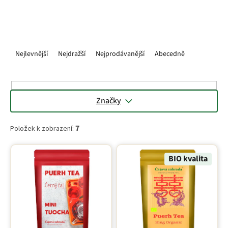
chuť čaje.
Ř
a
Nejlevnější
Nejdražší
Nejprodávanější
Abecedně
z
e
n
í
Značky
p
r
7
Položek k zobrazení:
o
d
V
u
ý
BIO kvalita
k
p
t
i
ů
s
p
r
o