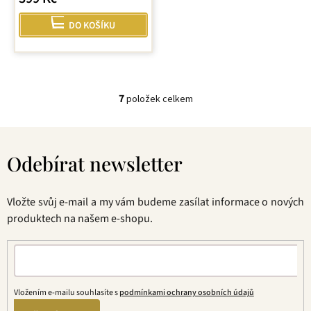
DO KOŠÍKU
7
položek celkem
O
v
Z
l
á
á
Odebírat newsletter
p
d
a
a
t
c
Vložte svůj e-mail a my vám budeme zasílat informace o nových
í
í
produktech na našem e-shopu.
p
r
v
k
y
Vložením e-mailu souhlasíte s
podmínkami ochrany osobních údajů
v