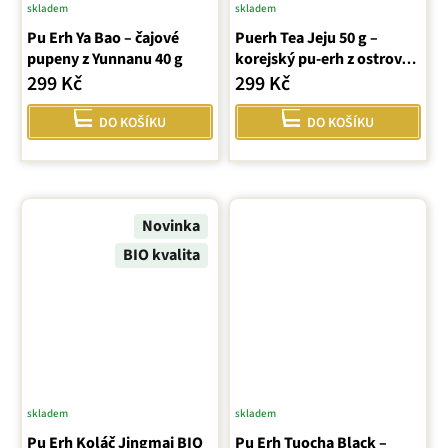
skladem
skladem
Průměrné
Pu Erh Ya Bao – čajové
hodnocení
Puerh Tea Jeju 50 g –
pupeny z Yunnanu 40 g
korejský pu‑erh z ostrova
produktu
Jeju
299 Kč
299 Kč
je
5,0
DO KOŠÍKU
DO KOŠÍKU
z
5
hvězdiček.
Novinka
BIO kvalita
skladem
skladem
Průměrné
Pu Erh Koláč Jingmai BIO
Pu Erh Tuocha Black –
hodnocení