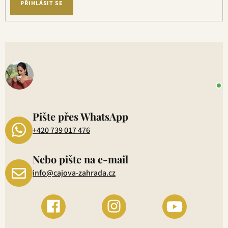
ý
PŘIHLÁSIT SE
p
i
s
V
u
o
+
P
1
Pište přes WhatsApp
+420 739 017 476
Nebo pište na e-mail
info@cajova-zahrada.cz