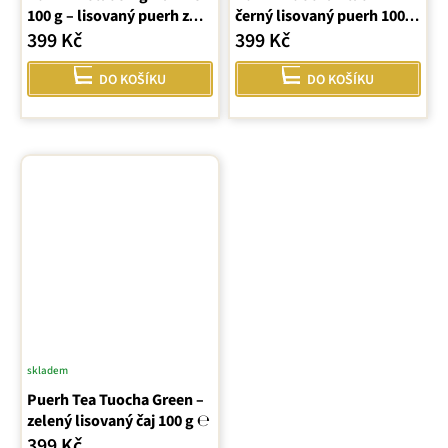
100 g – lisovaný puerh z
černý lisovaný puerh 100 g
produktu
Yunnanu
℮
399 Kč
399 Kč
je
5,0
DO KOŠÍKU
DO KOŠÍKU
z
5
hvězdiček.
skladem
Puerh Tea Tuocha Green –
zelený lisovaný čaj 100 g ℮
399 Kč