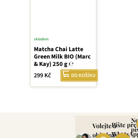
skladem
Matcha Chai Latte
Green Milk BIO (Marc
& Kay) 250 g ℮
299 Kč
DO KOŠÍKU
O
v
l
N
Pište pře
Volejte a
á
pi
d
WhatsAp
objednávejte