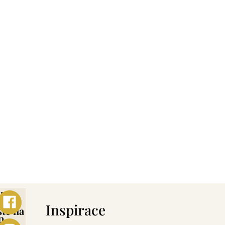
ebo
s
Inspirace
šte na
p