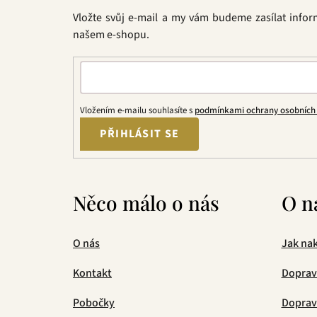
t
Vložte svůj e-mail a my vám budeme zasílat info
í
našem e-shopu.
Vložením e-mailu souhlasíte s
podmínkami ochrany osobních
PŘIHLÁSIT SE
Něco málo o nás
O n
O nás
Jak na
Kontakt
Doprav
Pobočky
Doprava