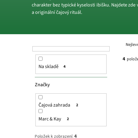
charakter bez typické kyselosti ibišku. Najdete zde 
a originální čajový rituál.
P
Ř
o
a
Nejlev
s
z
t
e
4
polože
r
n
Na skladě
4
a
í
V
n
p
ý
n
r
p
Značky
í
o
i
p
d
s
a
u
p
Čajová zahrada
2
n
k
r
e
t
o
Marc & Kay
2
l
ů
d
u
4
Položek k zobrazení: