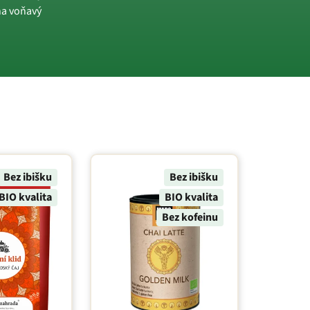
 na voňavý
Bez ibišku
Bez ibišku
BIO kvalita
BIO kvalita
Bez kofeinu