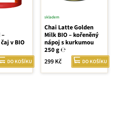
skladem
Chai Latte Golden
 –
Milk BIO – kořeněný
čaj v BIO
nápoj s kurkumou
250 g ℮
299 Kč
DO KOŠÍKU
DO KOŠÍKU