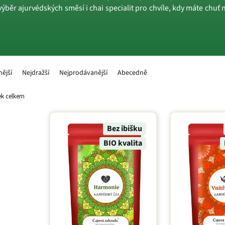
výběr ajurvédských směsí i chai specialit pro chvíle, kdy máte chuť
nější
Nejdražší
Nejprodávanější
Abecedně
k celkem
Bez ibišku
BIO kvalita