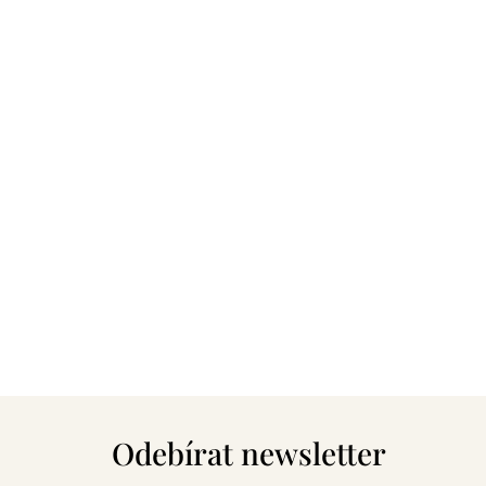
Z
á
Odebírat newsletter
p
a