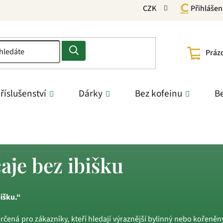
CZK
Přihlášen
NÁKU
Práz
KOŠÍ
říslušenství
Dárky
Bez kofeinu
Be
aje bez ibišku
išku.“
určená pro zákazníky, kteří hledají výraznější bylinný nebo kořeněn