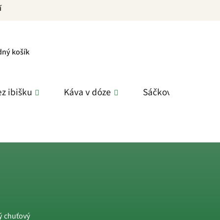
í
PNÍ
dný košík
K
z ibišku
Káva v dóze
Sáčkové čaje
ý chuťový