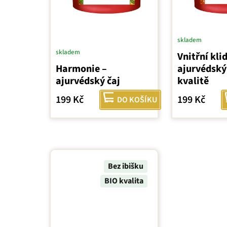
skladem
skladem
Vnitřní klid
Harmonie –
ajurvédský 
ajurvédský čaj
kvalitě
199 Kč
199 Kč
DO KOŠÍKU
Bez ibišku
BIO kvalita