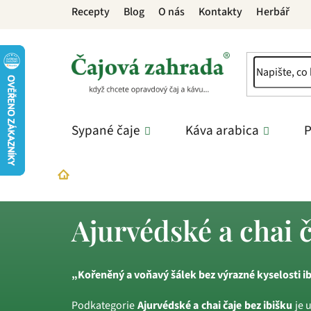
Přejít
Recepty
Blog
O nás
Kontakty
Herbář
na
obsah
Sypané čaje
Káva arabica
P
Bez ibišku
Ajurvédské a chai čaje bez ibišku
Domů
Ajurvédské a chai č
„Kořeněný a voňavý šálek bez výrazné kyselosti ib
Podkategorie
Ajurvédské a chai čaje bez ibišku
je 