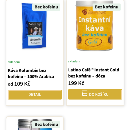
V
u
ý
Bez kofeinu
Bez kofeinu
k
p
t
i
ů
s
p
r
o
d
u
skladem
skladem
Průměrné
k
Latino Café ® Instant Gold
Káva Kolumbie bez
hodnocení
t
bez kofeinu – dóza
kofeinu – 100% Arabica
ů
produktu
199 Kč
109 Kč
od
je
5,0
DETAIL
DO KOŠÍKU
z
5
hvězdiček.
Bez kofeinu