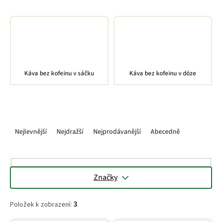
v elegantní dóze.
Káva bez kofeinu v sáčku
Káva bez kofeinu v dóze
Ř
a
Nejlevnější
Nejdražší
Nejprodávanější
Abecedně
z
e
n
í
Značky
p
r
3
Položek k zobrazení:
o
d