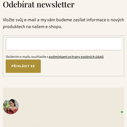
Odebírat newsletter
p
d
a
a
t
c
Vložte svůj e-mail a my vám budeme zasílat informace o nových
í
í
produktech na našem e-shopu.
p
r
v
k
y
Vložením e-mailu souhlasíte s
podmínkami ochrany osobních údajů
v
ý
PŘIHLÁSIT SE
p
i
s
V
u
o
+
P
1