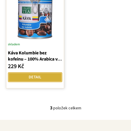
skladem
Průměrné
Káva Kolumbie bez
hodnocení
kofeinu – 100% Arabica v
produktu
dóze
229 Kč
je
5,0
DETAIL
z
5
hvězdiček.
3
položek celkem
O
v
Z
l
á
á