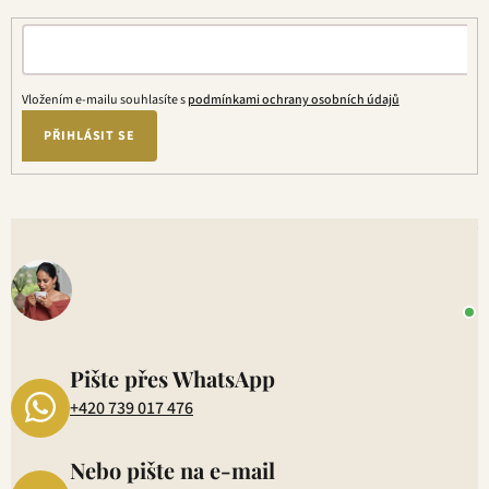
r
v
k
y
Vložením e-mailu souhlasíte s
podmínkami ochrany osobních údajů
v
ý
PŘIHLÁSIT SE
p
i
s
V
u
o
+
P
1
Pište přes WhatsApp
+420 739 017 476
Nebo pište na e-mail