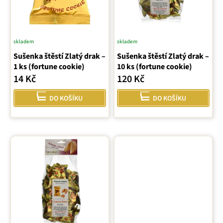
r
o
d
u
skladem
skladem
Průměrné
k
Sušenka štěstí Zlatý drak –
Sušenka štěstí Zlatý drak –
hodnocení
t
1 ks (fortune cookie)
10 ks (fortune cookie)
produktu
ů
14 Kč
120 Kč
je
5,0
DO KOŠÍKU
DO KOŠÍKU
z
5
hvězdiček.