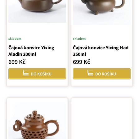
s
p
r
o
d
u
skladem
skladem
k
Čajová konvice Yixing
Čajová konvice Yixing Had
t
Aladin 200ml
350ml
ů
699 Kč
699 Kč
DO KOŠÍKU
DO KOŠÍKU