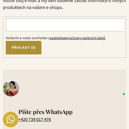
Vložte svůj e-mail a my vám budeme zasílat informace o nových
í
í
produktech na našem e-shopu.
p
r
v
k
y
Vložením e-mailu souhlasíte s
podmínkami ochrany osobních údajů
v
ý
PŘIHLÁSIT SE
p
i
s
V
u
o
+
P
1
Pište přes WhatsApp
+420 739 017 476