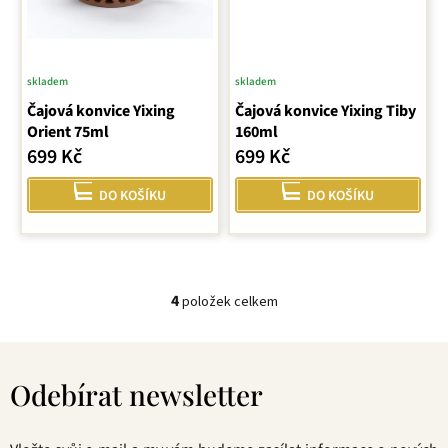
skladem
skladem
Čajová konvice Yixing
Čajová konvice Yixing Tiby
Orient 75ml
160ml
699 Kč
699 Kč
DO KOŠÍKU
DO KOŠÍKU
4
položek celkem
O
v
Z
l
á
á
Odebírat newsletter
p
d
a
a
t
c