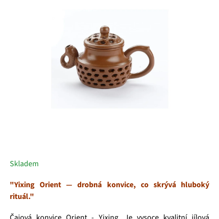
5
hvězdiček.
Skladem
"Yixing Orient — drobná konvice, co skrývá hluboký
rituál."
Čajová konvice Orient - Yixing. Je vysoce kvalitní jílová