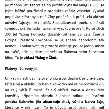
po mnoho let. Teprve až do pozdní dynastie Ming (1600), se
jejich běžné používání a produkce začala vzkvétat. Vysoká
poptávka z Evropy a celé Číny poháněla k práci celá aktivní
odvětví čajových keramiků. Specializovaní umělci dokázali
vyvinout své řemeslo na velmi vysokou úroveň. Po příštích
300 let Yixing konvičky dosáhly věhlasu po celé Číně a
Evropě. Přestože Evropané se je snažili napodobit, tak
nemohli konkurovat, to protože existuje pouze jedno místo
na světě, kde najdete jedinečnou fialovou nebo červenou
hlínu. To je
oblast Yixing v Číně
.
Fialový - červený jíl
Unikátní vlastnosti fialového jílu jsou ideální k přípravě čaje.
Přitažlivá a uklidňující barva konvičky má velmi pozitivní vliv
na celý větší či menši čajový obřad. Barva a dotek této
konvičky připomíná přírodu z oblasti odkud je. Porézní
povaha fialového jílu
absorbuje chuť, vůni a barvu čaje
,
který se v něm vaří. To je důvod, proč byste měli mít