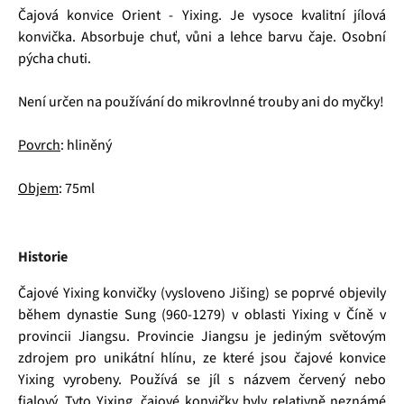
Čajová konvice Orient - Yixing. Je vysoce kvalitní jílová
konvička. Absorbuje chuť, vůni a lehce barvu čaje. Osobní
pýcha chuti.
Není určen na používání do mikrovlnné trouby ani do myčky!
Povrch
: hliněný
Objem
: 75ml
Historie
Čajové Yixing konvičky (vysloveno
Jišing
) se poprvé objevily
během dynastie Sung (960-1279) v oblasti Yixing v Číně v
provincii Jiangsu. Provincie Jiangsu je jediným světovým
zdrojem pro unikátní hlínu, ze které jsou čajové konvice
Yixing vyrobeny. Používá se jíl s názvem červený nebo
fialový. Tyto Yixing, čajové konvičky byly relativně neznámé