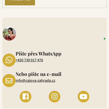
V
o
+
P
1
Pište přes WhatsApp
+420 739 017 476
Nebo pište na e-mail
info@cajova-zahrada.cz