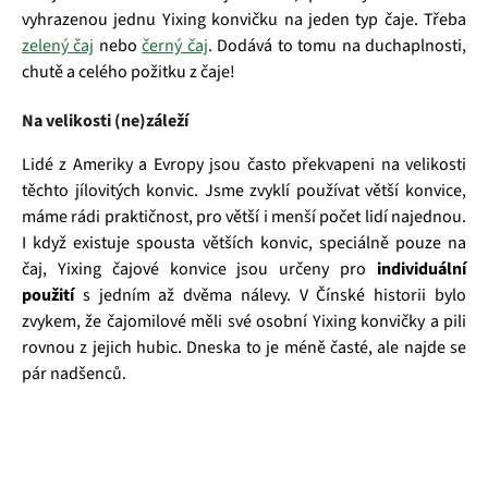
vyhrazenou jednu Yixing konvičku na jeden typ čaje. Třeba
zelený čaj
nebo
černý čaj
. Dodává to tomu na duchaplnosti,
chutě a celého požitku z čaje!
Na velikosti (ne)záleží
Lidé z Ameriky a Evropy jsou často překvapeni na velikosti
těchto jílovitých konvic. Jsme zvyklí používat větší konvice,
máme rádi praktičnost, pro větší i menší počet lidí najednou.
I když existuje spousta větších konvic, speciálně pouze na
čaj, Yixing čajové konvice jsou určeny pro
individuální
použití
s jedním až dvěma nálevy. V Čínské historii bylo
zvykem, že čajomilové měli své osobní Yixing konvičky a pili
rovnou z jejich hubic. Dneska to je méně časté, ale najde se
pár nadšenců.
Čajová zahrada je naše vlastní autentická značka, která pro
vás již více než 20 let dováží stovky různých čajů, z nichž si
dokáže vybrat každý! Je jedno, jestli máte rádi prémiové