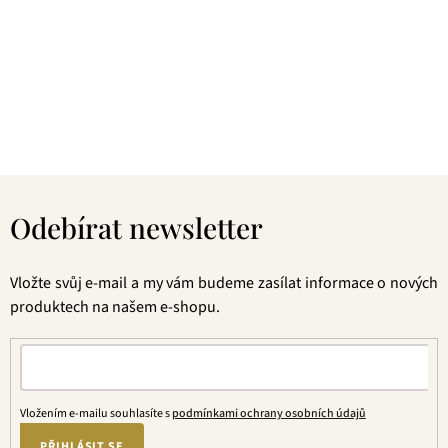
zelené čaje, nebo preferujete spíše různé ovocné směsi.
Pokud je pro vás prioritou kvalita použitých surovin, jejich
následné šetrné zpracování a také velmi přívětivá cena, pak
jste tu správně. A pevně věříme, že jakmile naše produkty
jednou ochutnáte, budete nadšení.
Z
á
Odebírat newsletter
p
a
t
Vložte svůj e-mail a my vám budeme zasílat informace o nových
í
produktech na našem e-shopu.
Vložením e-mailu souhlasíte s
podmínkami ochrany osobních údajů
PŘIHLÁSIT SE