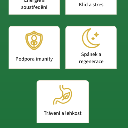
Klid a stres
soustředění
Spánek a
Podpora imunity
regenerace
Trávení a lehkost