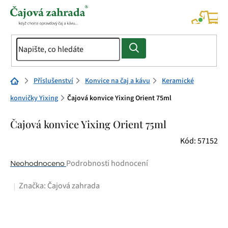
Přejít
na
NÁK
KOŠÍ
obsah
Domů
Příslušenství
Konvice na čaj a kávu
Keramické
konvičky Yixing
Čajová konvice Yixing Orient 75ml
Čajová konvice Yixing Orient 75ml
Kód:
57152
Průměrné
Podrobnosti hodnocení
Neohodnoceno
hodnocení
Značka:
Čajová zahrada
produktu
je
0,0
z