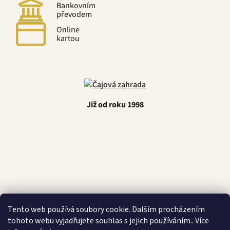
Bankovním
převodem
Online
kartou
Již od roku 1998
Latino Café
Tento web používá soubory cookie. Dalším procházením
tohoto webu vyjadřujete souhlas s jejich používáním.. Více