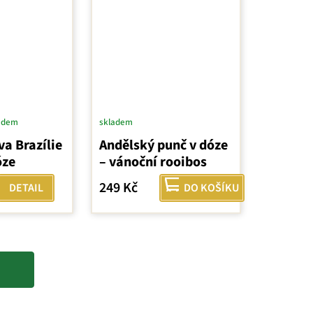
adem
skladem
a Brazílie
Andělský punč v dóze
óze
– vánoční rooibos
249 Kč
DETAIL
DO KOŠÍKU