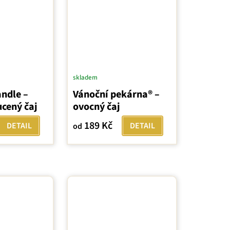
skladem
ndle –
Vánoční pekárna® –
ucený čaj
ovocný čaj
189 Kč
DETAIL
DETAIL
od