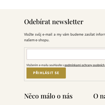
Z
á
Odebírat newsletter
p
a
t
Vložte svůj e-mail a my vám budeme zasílat info
í
našem e-shopu.
Vložením e-mailu souhlasíte s
podmínkami ochrany osobních
PŘIHLÁSIT SE
Něco málo o nás
O n