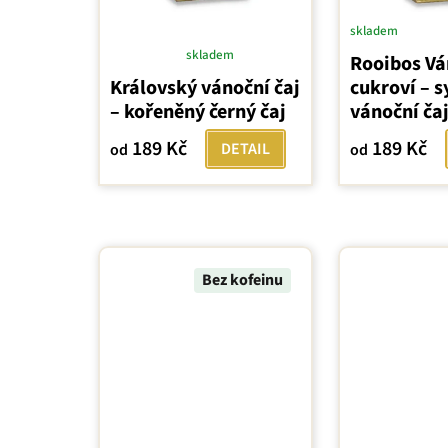
skladem
skladem
Rooibos Vá
Průměrné
Královský vánoční čaj
cukroví – 
hodnocení
– kořeněný černý čaj
vánoční ča
produktu
je
189 Kč
189 Kč
DETAIL
od
od
5,0
z
5
hvězdiček.
Bez kofeinu