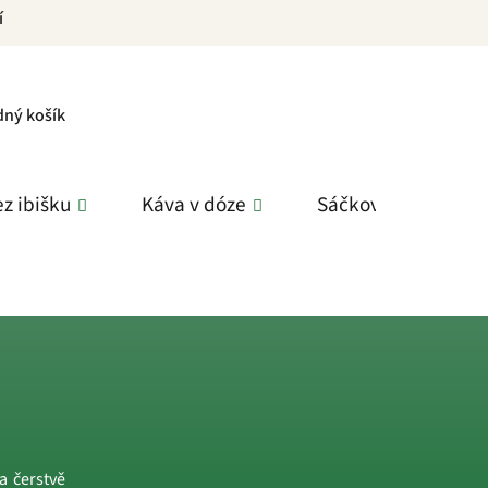
í
PNÍ
dný košík
K
z ibišku
Káva v dóze
Sáčkové čaje
a čerstvě