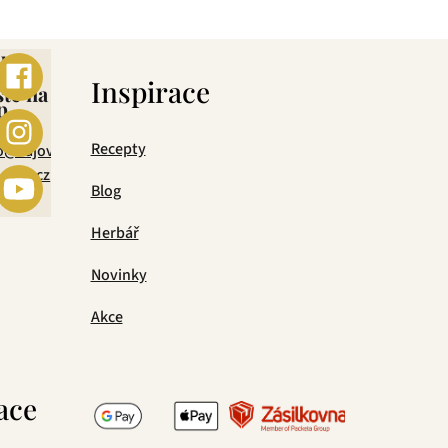
ebo
s
Inspirace
šte na
p
mail
Recepty
o@cajova-
rada.cz
Blog
Herbář
Novinky
Akce
ace