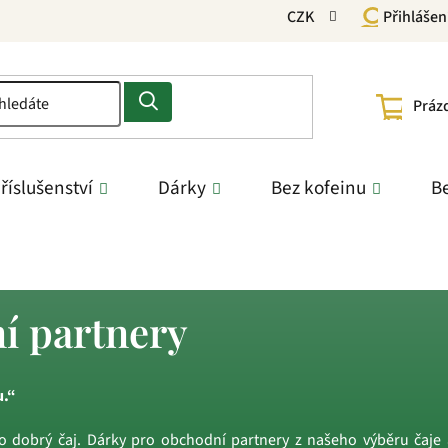
CZK
Přihlášen
NÁKU
Práz
KOŠÍ
říslušenství
Dárky
Bez kofeinu
Be
artnery
í partnery
u.“
 dobrý čaj. Dárky pro obchodní partnery z našeho výběru čaje 