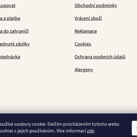
kupovat
Obchodní podmínky
a a platba
Vrácení zboží
 do zahraničí
Reklamace
ednuté zásilky
Cookies
bjednávka
Ochrana osobních údajů
Alergeny
Latino Café
oužívá soubory cookie. Dalším procházením tohoto webu
ouhlas s jejich používáním.. Více informací
zde
.