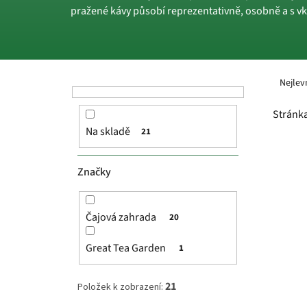
pražené kávy působí reprezentativně, osobně a s vk
P
Ř
o
a
Nejlev
s
z
t
e
Stránk
r
n
Na skladě
21
a
í
V
n
p
ý
n
r
p
Značky
í
o
i
p
d
s
a
u
p
Čajová zahrada
20
n
k
r
e
t
o
Great Tea Garden
1
l
ů
d
u
21
Položek k zobrazení:
k