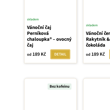
skladem
skladem
Vánoční čaj
Perníková
Vánoční čer
chaloupka® – ovocný
Rakytník &
čaj
čokoláda
189 Kč
189 Kč
DETAIL
od
od
Bez kofeinu