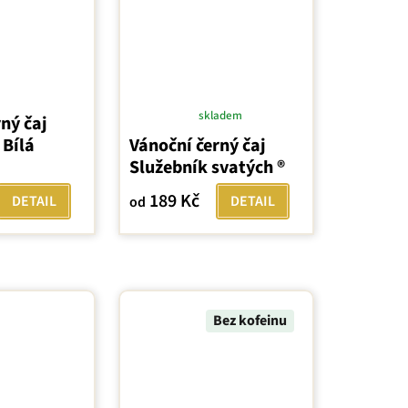
skladem
ný čaj
Průměrné
 Bílá
Vánoční černý čaj
hodnocení
Služebník svatých ®
produktu
je
189 Kč
DETAIL
DETAIL
od
5,0
z
5
hvězdiček.
Bez kofeinu