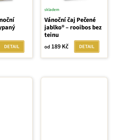
skladem
noční
Vánoční čaj Pečené
sypaný
jablko® – rooibos bez
j
teinu
189 Kč
DETAIL
DETAIL
od