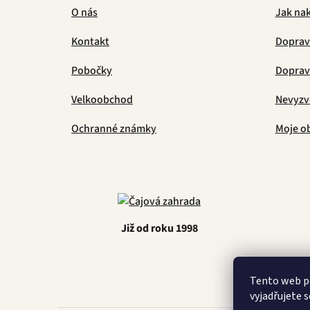
O nás
Jak na
Kontakt
Doprav
Pobočky
Doprava
Velkoobchod
Nevyzv
Ochranné známky
Moje o
Již od roku 1998
Tento web p
vyjadřujete s