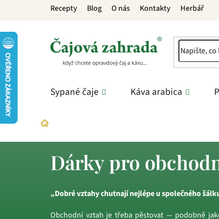
Přejít
Recepty
Blog
O nás
Kontakty
Herbář
na
obsah
Sypané čaje
Káva arabica
P
Dárky
Firemní dárky
Dárky pro obchodní p
Domů
Dárky pro obchodn
„Dobré vztahy chutnají nejlépe u společného šálk
Obchodní vztah je třeba pěstovat — podobně jako