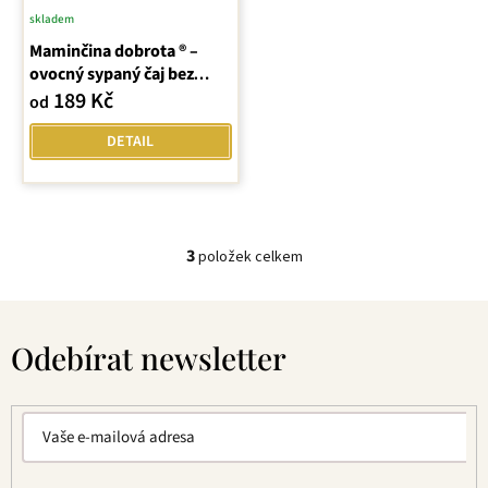
skladem
Maminčina dobrota ® –
ovocný sypaný čaj bez
ibišku
189 Kč
od
DETAIL
3
položek celkem
O
v
Z
l
á
á
Odebírat newsletter
p
d
a
a
t
c
í
í
p
r