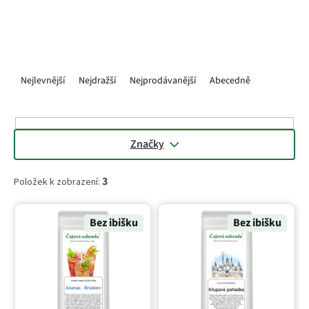
vůni a klidnější charakter pro každodenní popíjení.
Ř
a
Nejlevnější
Nejdražší
Nejprodávanější
Abecedně
z
e
n
í
Značky
p
r
3
Položek k zobrazení:
o
d
V
u
ý
Bez ibišku
Bez ibišku
k
p
t
i
ů
s
p
r