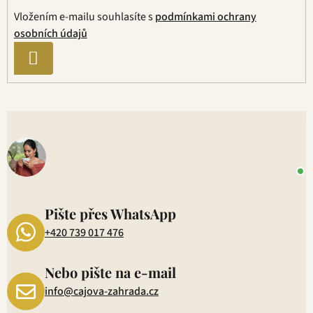
v
Vložením e-mailu souhlasíte s
podmínkami ochrany
k
osobních údajů
y
v
PŘIHLÁSIT
ý
SE
p
i
s
V
u
o
+
P
1
Pište přes WhatsApp
+420 739 017 476
Nebo pište na e-mail
info@cajova-zahrada.cz