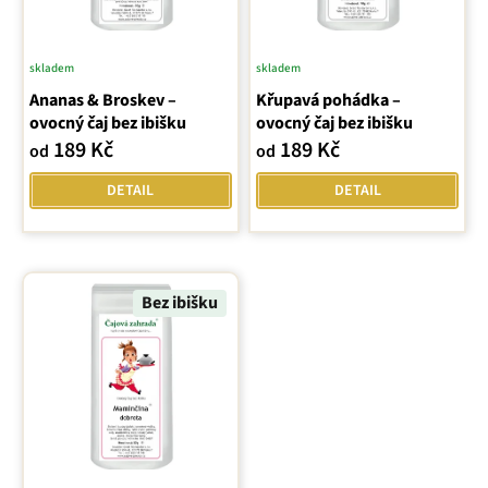
o
d
u
skladem
skladem
k
Ananas & Broskev –
Křupavá pohádka –
t
ovocný čaj bez ibišku
ovocný čaj bez ibišku
ů
189 Kč
189 Kč
od
od
DETAIL
DETAIL
Bez ibišku