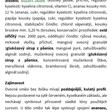
Složení:
kousky jablek
(kousky jablek, příchuť, regulátor
kyselosti: kyselina citronová, vitamin C), ananas kousky min.
12 % (ananas, cukr, regulátor kyselosti: kyselina citronová),
papája kousky (papája, cukr, regulátor kyselosti: kyselina
citronová, stabilizační činidlo: chlorid vápenatý), kousky
broskve min. 5,25 % (broskev, konzervační prostředek:
oxid
siřičitý
max. 2000 ppm, oddělující činidlo: rýžová mouka),
mrkvové vločky, příchuť, mangový ovocný granulát
(
glukózový sirup z pšenice
, mangové pyré, zahušťovadlo:
alginát sodný), mučenkový ovocný granulát (
glukózový
sirup z pšenice
, koncentrovaná mučenková šťáva,
meruňková vláknina, bramborový škrob, zahušťovadlo:
alginát sodný).
Zajímavost
Ovocné směsi bez ibišku mívají
poddajnější, kulatý profil
.
Nejsou postavené na sytě červeném, kyselkavém základu, ale
nechávají vyniknout přirozeně sladké tóny použitých
surovin. U této směsi tak lépe vystoupí spojení
ananasu,