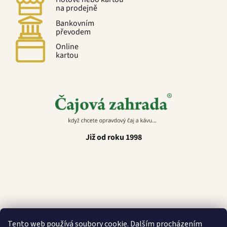
na prodejně
Bankovním
převodem
Online
kartou
Již od roku 1998
Latino Café
Tento web používá soubory cookie. Dalším procházením