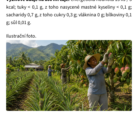
kcal; tuky < 0,1 g, z toho nasycené mastné kyseliny < 0,1 g;
sacharidy 0,7 g, z toho cukry 0,3 g; vláknina 0 g; bílkoviny 0,1
g; sůl 0,01 g.
Ilustrační foto.
Čajová zahrada je naše vlastní autentická značka, která pro
vás již více než 20 let dováží stovky různých čajů, z nichž si