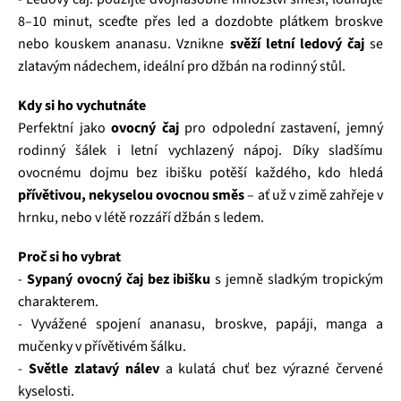
8–10 minut, sceďte přes led a dozdobte plátkem broskve
nebo kouskem ananasu. Vznikne
svěží letní ledový čaj
se
zlatavým nádechem, ideální pro džbán na rodinný stůl.
Kdy si ho vychutnáte
Perfektní jako
ovocný čaj
pro odpolední zastavení, jemný
rodinný šálek i letní vychlazený nápoj. Díky sladšímu
ovocnému dojmu bez ibišku potěší každého, kdo hledá
přívětivou, nekyselou ovocnou směs
– ať už v zimě zahřeje v
hrnku, nebo v létě rozzáří džbán s ledem.
Proč si ho vybrat
-
Sypaný ovocný čaj bez ibišku
s jemně sladkým tropickým
charakterem.
- Vyvážené spojení ananasu, broskve, papáji, manga a
mučenky v přívětivém šálku.
-
Světle zlatavý nálev
a kulatá chuť bez výrazné červené
kyselosti.