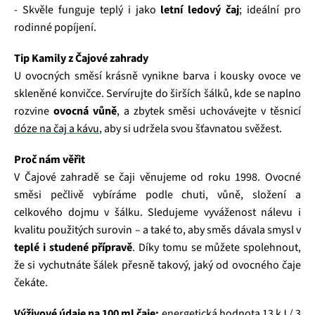
- Skvěle funguje teplý i jako
letní ledový čaj
; ideální pro
rodinné popíjení.
Tip Kamily z Čajové zahrady
U ovocných směsí krásně vynikne barva i kousky ovoce ve
skleněné konvičce. Servírujte do širších šálků, kde se naplno
rozvine
ovocná vůně
, a zbytek směsi uchovávejte v těsnicí
dóze na čaj a kávu
, aby si udržela svou šťavnatou svěžest.
Proč nám věřit
V Čajové zahradě se čaji věnujeme od roku 1998. Ovocné
směsi pečlivě vybíráme podle chuti, vůně, složení a
celkového dojmu v šálku. Sledujeme vyváženost nálevu i
kvalitu použitých surovin – a také to, aby směs dávala smysl v
teplé i studené přípravě
. Díky tomu se můžete spolehnout,
že si vychutnáte šálek přesně takový, jaký od ovocného čaje
čekáte.
Výživové údaje na 100 ml čaje:
energetická hodnota 13 kJ / 3