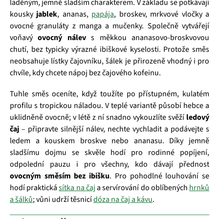
laděným, jemně sladším charakterem. V základu se potkávají
kousky
jablek
, ananas,
papája
, broskev, mrkvové vločky a
ovocné granuláty z manga a mučenky. Společně vytvářejí
voňavý
ovocný nálev
s měkkou ananasovo‑broskvovou
chutí, bez typicky výrazné ibiškové kyselosti. Protože směs
neobsahuje lístky čajovníku, šálek je přirozeně vhodný i pro
chvíle, kdy chcete nápoj bez čajového kofeinu.
Tuhle směs oceníte, když toužíte po přístupném, kulatém
profilu s tropickou náladou. V teplé variantě působí hebce a
uklidněně ovocně; v létě z ní snadno vykouzlíte svěží
ledový
čaj
– připravte silnější nálev, nechte vychladit a podávejte s
ledem a kouskem broskve nebo ananasu. Díky jemně
sladšímu dojmu se skvěle hodí pro rodinné popíjení,
odpolední pauzu i pro všechny, kdo dávají přednost
ovocným směsím bez ibišku
. Pro pohodlné louhování se
hodí praktická
sítka na čaj
a servírování do oblíbených
hrnků
a šálků
; vůni udrží těsnicí
dóza na čaj a kávu
.