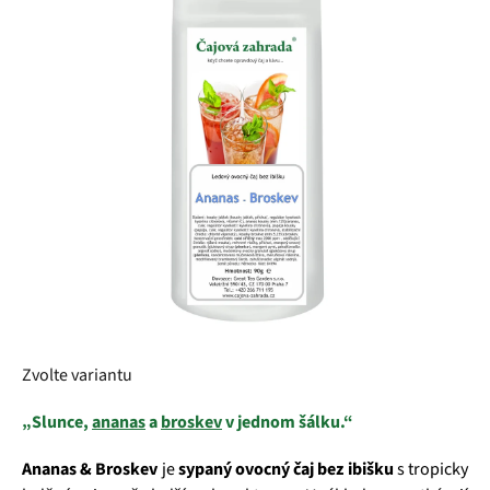
5
hvězdiček.
Zvolte variantu
„Slunce,
ananas
a
broskev
v jednom šálku.“
Ananas & Broskev
je
sypaný ovocný čaj bez ibišku
s tropicky