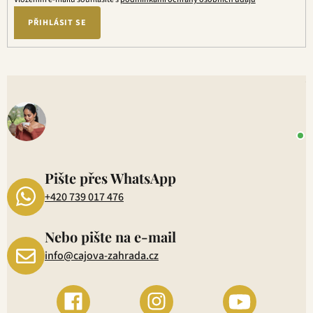
PŘIHLÁSIT SE
V
o
+
P
1
Pište přes WhatsApp
+420 739 017 476
Nebo pište na e-mail
info@cajova-zahrada.cz