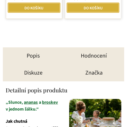
DO KOŠÍKU
DO KOŠÍKU
Popis
Hodnocení
Diskuze
Značka
Detailní popis produktu
„Slunce,
ananas
a
broskev
v jednom šálku.“
Jak chutná