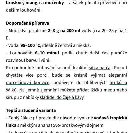
broskve, manga a mučenky
– a šálek působí přívětivě i při
delším louhování.
Doporučená příprava
- Množství: přibližně
2–3 g na 200 ml
vody (cca 20–25 g na 1
l).
- Voda:
95–100 °C
, ideálně čerstvá a měkká.
- Louhování:
6–10 minut
podle chuti; delší čas pomůže
rozvinout barvu i vůni.
Pro pohodlné louhování se hodí kvalitní
sítka na čaj
. Pokud
chystáte více porcí, bude se krásně vyjímat elegantní
porcelánová konvice
; podávejte do oblíbených
hrnků a
šálků
. Na jemné zjemnění můžete přidat lžičku medu nebo
sirupu z nabídky
sladidel do čaje a kávy
.
Teplá a studená varianta
- Teplý šálek: připravte dle návodu; vynikne
voňavá tropická
linka
s měkkým ananasovo‑broskvovým dojmem.
- Ledový čaj: použijte dvojnásobné množství směsi, louhujte