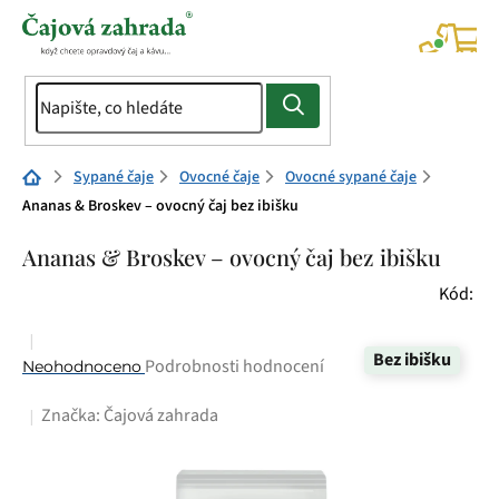
Přejít
na
NÁK
KOŠÍ
obsah
Domů
Sypané čaje
Ovocné čaje
Ovocné sypané čaje
Ananas & Broskev – ovocný čaj bez ibišku
Ananas & Broskev – ovocný čaj bez ibišku
Kód:
Bez ibišku
Průměrné
Podrobnosti hodnocení
Neohodnoceno
hodnocení
Značka:
Čajová zahrada
produktu
je
0,0
z