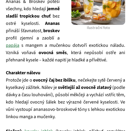
Ananas & Broskev potěší
všechny, kdo hledají
jemně
sladší tropickou chuť
bez
ostré kyselosti.
Ananas
Ilustrační foto
přináší šťavnatost,
broskev
profil zjemní a zaoblí a
papája
s mangem a mučenkou dotvoří exotickou náladu.
Vzniká voňavá
ovocná směs
, která nepůsobí ostře ani
přehnaně kysele – každé napití je hladké a přívětivé.
Charakter nálevu
Protože jde o
ovocný čaj bez ibišku
, nečekejte sytě červený a
kyselkavý zážitek. Nálev je
světlejší až ovocně zlatavý
(podle
dávky a času louhování), působí měkčeji a vychází vstříc těm,
kdo hledají ovocný šálek bez výrazné červené kyselosti. Ve
vůni vystoupí ananasovo‑broskvové tóny s lehkou exotickou
linkou manga a mučenky.