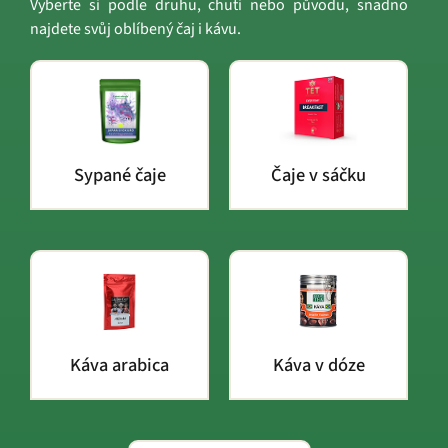
Vyberte si podle druhu, chuti nebo původu, snadno
najdete svůj oblíbený čaj i kávu.
Sypané čaje
Čaje v sáčku
Káva arabica
Káva v dóze