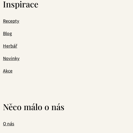
Inspirace
Recepty
Blog
Herbář
Novinky
Akce
Něco málo o nás
O nás