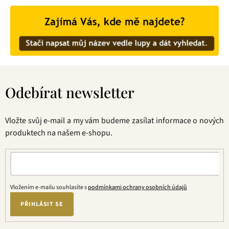
Z
á
Odebírat newsletter
p
a
t
Vložte svůj e-mail a my vám budeme zasílat informace o nových
í
produktech na našem e-shopu.
Vložením e-mailu souhlasíte s
podmínkami ochrany osobních údajů
PŘIHLÁSIT SE