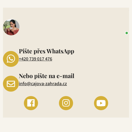
V
o
+
P
1
Pište přes WhatsApp
+420 739 017 476
Nebo pište na e-mail
info@cajova-zahrada.cz