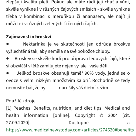
zlepšují kvalitu pleti. Pokud ale máte rádi její chuť a vůni,
skvěle vynikne i v různých čajových směsích - skvěle vynikne
třeba v kombinaci s meruňkou či ananasem, ale najít ji
můžete i v různých zelených či černých čajích.
Zajímavosti o broskvi
● Nektarinka je ve skutečnosti jen odrůda broskve
vyšlechtěná tak, aby neměla na své pokožce chlupy.
● Broskev se skvěle hodí pro přípravu ledových čajů, které
si obzvlášť v létě zamilujete nejen vy, ale i vaše děti.
● Jelikož broskve obsahují téměř 90% vody, jedná se o
ovoce s velmi nízkým množstvím kalorií. Rozhodně se tedy
nemusíte bát, že by narušily váš dietní režim.
Použité zdroje
[1] Peaches: Benefits, nutrition, and diet tips. Medical and
health information [online]. Copyright © 2004 [cit.
27.09.2020]. Dostupné z:
https://www.medicalnewstoday.com/articles/274620#benefits