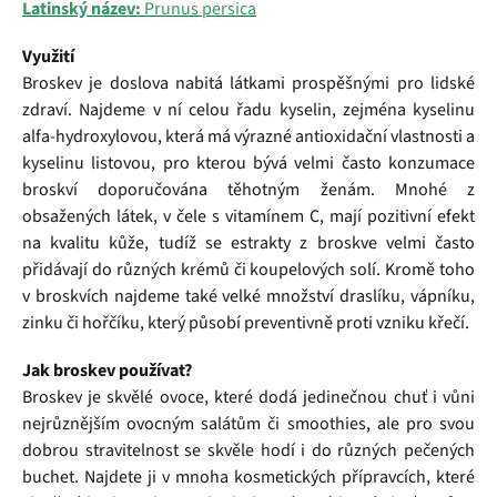
Latinský název:
Prunus persica
Využití
Broskev je doslova nabitá látkami prospěšnými pro lidské
zdraví. Najdeme v ní celou řadu kyselin, zejména kyselinu
alfa-hydroxylovou, která má výrazné antioxidační vlastnosti a
kyselinu listovou, pro kterou bývá velmi často konzumace
broskví doporučována těhotným ženám. Mnohé z
obsažených látek, v čele s vitamínem C, mají pozitivní efekt
na kvalitu kůže, tudíž se estrakty z broskve velmi často
přidávají do různých krémů či koupelových solí. Kromě toho
v broskvích najdeme také velké množství draslíku, vápníku,
zinku či hořčíku, který působí preventivně proti vzniku křečí.
Jak broskev používat?
Broskev je skvělé ovoce, které dodá jedinečnou chuť i vůni
nejrůznějším ovocným salátům či smoothies, ale pro svou
dobrou stravitelnost se skvěle hodí i do různých pečených
buchet. Najdete ji v mnoha kosmetických přípravcích, které