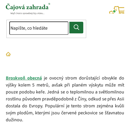
Přejít
na
NÁK
KOŠÍ
obsah
Domů
Slovník pojmů
Broskev
Broskvoň obecná
je ovocný strom dorůstající obvykle do
výšky kolem 5 metrů, avšak při planém výskytu může mít
pouze podobu keře. Jedná se o teplomilnou a světlomilnou
rostlinu původem pravděpodobně z Číny, odkud se přes Asii
dostala do Evropy. Populární je tento strom zejména kvůli
svým plodům, kterými jsou červené peckovice se šťavnatou
dužinou.