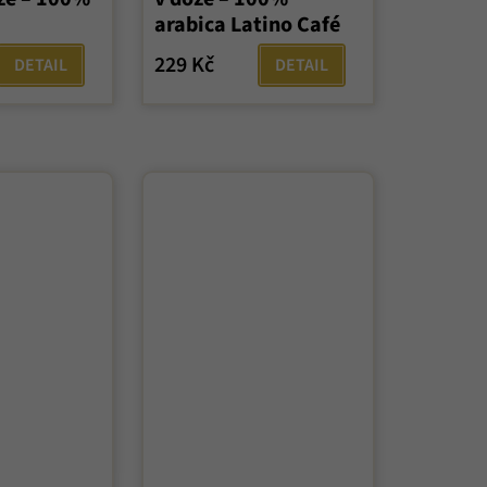
produktu
arabica Latino Café
je
5,0
229 Kč
DETAIL
DETAIL
z
5
hvězdiček.