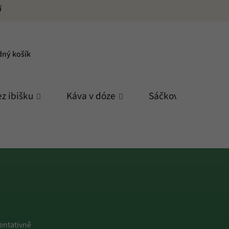
í
PNÍ
dný košík
K
z ibišku
Káva v dóze
Sáčkové čaje
entativně