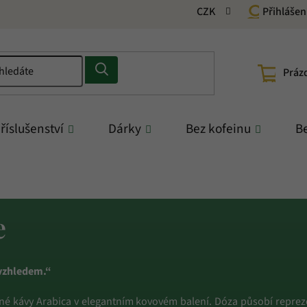
CZK
Přihlášen
NÁKU
Práz
KOŠÍ
říslušenství
Dárky
Bez kofeinu
Be
e
 vzhledem.“
ené kávy Arabica v elegantním kovovém balení. Dóza působí reprez