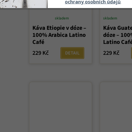
ochrany osobních údajů
.
skladem
skladem
Průměrné
Káva Etiopie v dóze –
Káva Guat
hodnocení
100% Arabica Latino
dóze – 100
produktu
Café
Latino Caf
je
5,0
229 Kč
229 Kč
DETAIL
z
5
hvězdiček.