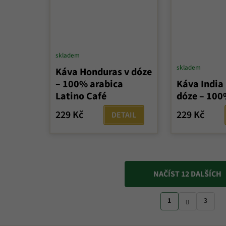
skladem
skladem
Káva Honduras v dóze
– 100% arabica
Káva India
Latino Café
dóze – 100
229 Kč
229 Kč
DETAIL
NAČÍST 12 DALŠÍCH
O
S
v
1
3
t
l
r
á