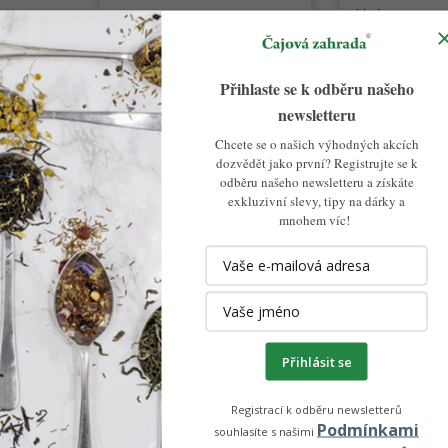
Průměrné
skladem
Káva Dominikánská
hodnocení
republika v dóze –
Káva Ekvád
produktu
100% Arabica Latino
– 100% Ara
je
Přihlaste se k odběru našeho
Café
Latino Caf
5,0
newsletteru
z
229 Kč
229 Kč
DETAIL
5
Chcete se o našich výhodných akcích
dozvědět jako první? Registrujte se k
hvězdiček.
odběru našeho newsletteru a získáte
exkluzivní slevy, tipy na dárky a
mnohem víc!
Přihlásit se
Registrací k odběru newsletterů
Podmínkami
souhlasíte s našimi