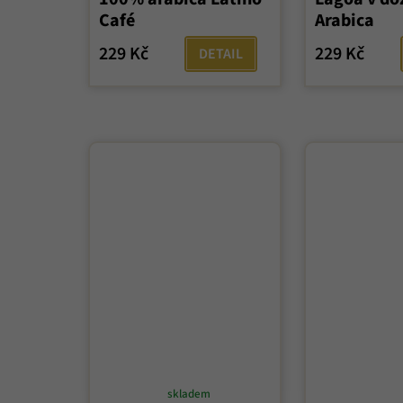
produktu
Café
Arabica
je
5,0
229 Kč
229 Kč
DETAIL
z
5
hvězdiček.
skladem