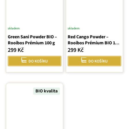
skladem
skladem
Green Sani Powder BIO –
Red Cango Powder –
Rooibos Prémium 100 g
Rooibos Prémium BIO 100
g
299 Kč
299 Kč
DO KOŠÍKU
DO KOŠÍKU
BIO kvalita