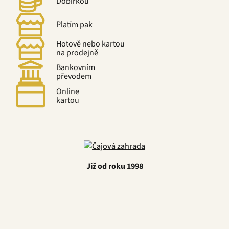
Dobírkou
Platím pak
Hotově nebo kartou
na prodejně
Bankovním
převodem
Online
kartou
Již od roku 1998