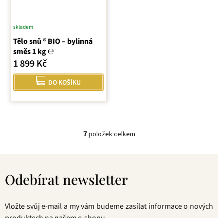
skladem
Tělo snů ® BIO – bylinná
směs 1 kg ℮
1 899 Kč
DO KOŠÍKU
7
položek celkem
O
v
Z
l
á
á
Odebírat newsletter
p
d
a
a
t
c
Vložte svůj e-mail a my vám budeme zasílat informace o nových
í
í