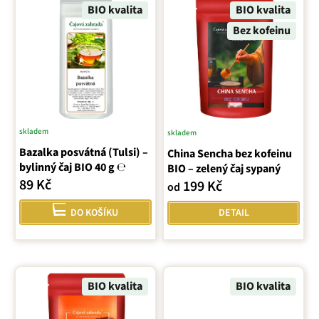
u
ý
BIO kvalita
BIO kvalita
k
p
Bez kofeinu
t
i
ů
s
p
r
o
d
skladem
u
Průměrné
skladem
Průměrné
k
Bazalka posvátná (Tulsi) –
hodnocení
China Sencha bez kofeinu
hodnocení
t
bylinný čaj BIO 40 g ℮
BIO – zelený čaj sypaný
produktu
produktu
ů
89 Kč
199 Kč
je
od
je
4,7
5,0
DO KOŠÍKU
DETAIL
z
z
5
5
hvězdiček.
hvězdiček.
BIO kvalita
BIO kvalita