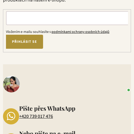
produktech na našem e-shopu.
p
r
v
k
y
Vložením e-mailu souhlasíte s
podmínkami ochrany osobních údajů
v
ý
PŘIHLÁSIT SE
p
i
s
V
u
o
+
P
1
Pište přes WhatsApp
+420 739 017 476
Nebo pište na e-mail