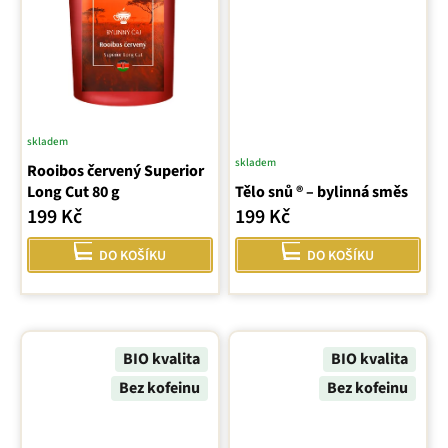
skladem
skladem
Rooibos červený Superior
Long Cut 80 g
Tělo snů ® – bylinná směs
199 Kč
199 Kč
DO KOŠÍKU
DO KOŠÍKU
BIO kvalita
BIO kvalita
Bez kofeinu
Bez kofeinu