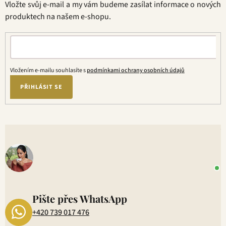
á
p
Vložte svůj e-mail a my vám budeme zasílat informace o nových
í
n
r
produktech na našem e-shopu.
í
v
k
y
v
ý
Vložením e-mailu souhlasíte s
podmínkami ochrany osobních údajů
p
PŘIHLÁSIT SE
i
s
u
V
o
+
P
1
Pište přes WhatsApp
+420 739 017 476