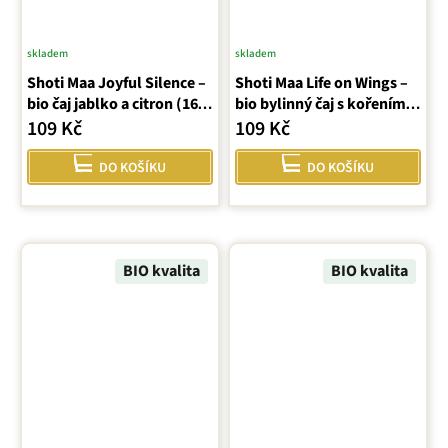
skladem
skladem
Shoti Maa Joyful Silence –
Shoti Maa Life on Wings –
bio čaj jablko a citron (16
bio bylinný čaj s kořením,
sáčků)
16 sáčků
109 Kč
109 Kč
DO KOŠÍKU
DO KOŠÍKU
BIO kvalita
BIO kvalita