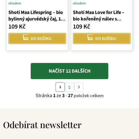
skladem
skladem
Shoti Maa Lifespring – bio
Shoti Maa Love for Life –
bylinný ajurvédský čaj, 16
bio kořeněný nálev s
sáčků
kakaem a pomerančem
109 Kč
109 Kč
DO KOŠÍKU
DO KOŠÍKU
NAČÍST 12 DALŠÍCH
S
O
1
3
t
v
Stránka
1
ze
3
-
27
položek celkem
r
l
á
á
Z
n
d
á
k
a
Odebírat newsletter
p
o
c
a
v
í
t