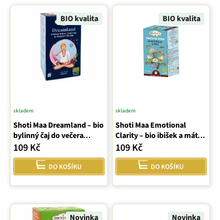
d
V
u
ý
BIO kvalita
BIO kvalita
k
p
t
i
ů
s
p
r
o
d
u
skladem
skladem
k
Shoti Maa Dreamland – bio
Shoti Maa Emotional
t
bylinný čaj do večera
Clarity – bio ibišek a máta
ů
(sáčky)
(sáčky)
109 Kč
109 Kč
DO KOŠÍKU
DO KOŠÍKU
Novinka
Novinka