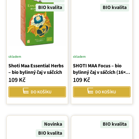
BIO kvalita
BIO kvalita
skladem
skladem
Shoti Maa Essential Herbs
SHOTI MAA Focus – bio
– bio bylinný čaj v sáčcích
bylinný čaj v sáčcích (16×2
g)
109 Kč
109 Kč
DO KOŠÍKU
DO KOŠÍKU
Novinka
BIO kvalita
BIO kvalita