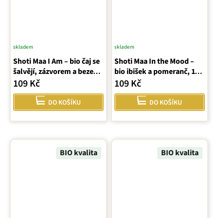
skladem
skladem
Shoti Maa I Am – bio čaj se
Shoti Maa In the Mood –
šalvějí, zázvorem a bezem
bio ibišek a pomeranč, 16
(16 sáčků)
sáčků
109 Kč
109 Kč
DO KOŠÍKU
DO KOŠÍKU
BIO kvalita
BIO kvalita