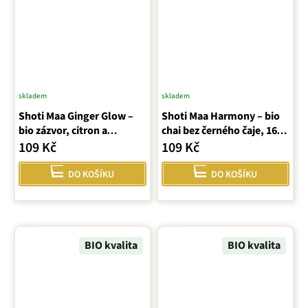
skladem
skladem
Shoti Maa Ginger Glow –
Shoti Maa Harmony – bio
bio zázvor, citron a
chai bez černého čaje, 16
kardamom (sáčky)
sáčků (32 g ℮)
109 Kč
109 Kč
DO KOŠÍKU
DO KOŠÍKU
BIO kvalita
BIO kvalita