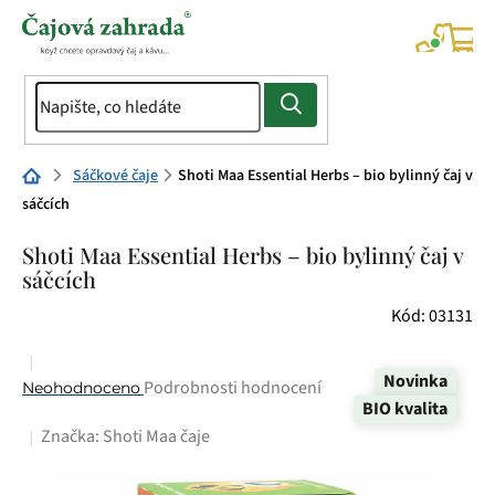
Přejít
na
NÁK
KOŠÍ
obsah
Domů
Sáčkové čaje
Shoti Maa Essential Herbs – bio bylinný čaj v
sáčcích
Shoti Maa Essential Herbs – bio bylinný čaj v
sáčcích
Kód:
03131
Novinka
Průměrné
Podrobnosti hodnocení
Neohodnoceno
BIO kvalita
hodnocení
Značka:
Shoti Maa čaje
produktu
je
0,0