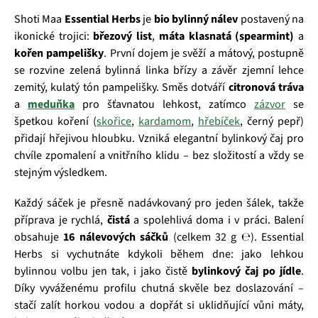
Shoti Maa
Essential Herbs
je
bio bylinný nálev
postavený na
ikonické trojici:
březový list
,
máta klasnatá (spearmint)
a
kořen pampelišky
. První dojem je svěží a mátový, postupně
se rozvine zelená bylinná linka břízy a závěr zjemní lehce
zemitý, kulatý tón pampelišky. Směs dotváří
citronová tráva
a
meduňka
pro šťavnatou lehkost, zatímco
zázvor
se
špetkou koření (
skořice
,
kardamom
,
hřebíček
, černý pepř)
přidají hřejivou hloubku. Vzniká elegantní bylinkový čaj pro
chvíle zpomalení a vnitřního klidu – bez složitostí a vždy se
stejným výsledkem.
Každý sáček je přesně nadávkovaný pro jeden šálek, takže
příprava je rychlá,
čistá
a spolehlivá doma i v práci. Balení
obsahuje
16 nálevových sáčků
(celkem 32 g ℮). Essential
Herbs si vychutnáte kdykoli během dne: jako lehkou
bylinnou volbu jen tak, i jako čistě
bylinkový čaj po jídle
.
Díky vyváženému profilu chutná skvěle bez doslazování –
stačí zalít horkou vodou a dopřát si uklidňující vůni máty,