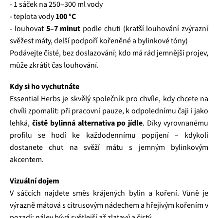
- 1 sáček na 250–300 ml vody
- teplota vody
100 °C
- louhovat
5–7 minut
podle chuti (kratší louhování zvýrazní
svěžest máty, delší podpoří kořeněné a bylinkové tóny)
Podávejte čisté, bez doslazování; kdo má rád jemnější projev,
může zkrátit čas louhování.
Kdy si ho vychutnáte
Essential Herbs je skvělý společník pro chvíle, kdy chcete na
chvíli zpomalit: při pracovní pauze, k odpolednímu čaji i jako
lehká,
čistě bylinná alternativa po jídle
. Díky vyrovnanému
profilu se hodí ke každodennímu popíjení – kdykoli
dostanete chuť na svěží mátu s jemným bylinkovým
akcentem.
Vizuální dojem
V sáčcích najdete směs krájených bylin a koření. Vůně je
výrazně mátová s citrusovým nádechem a hřejivým kořením v
pozadí; nálev bývá světlejší až zlatavý a čistý.