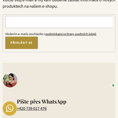
í
produktech na našem e-shopu.
Vložením e-mailu souhlasíte s
podmínkami ochrany osobních údajů
PŘIHLÁSIT SE
V
o
+
P
1
Pište přes WhatsApp
+420 739 017 476