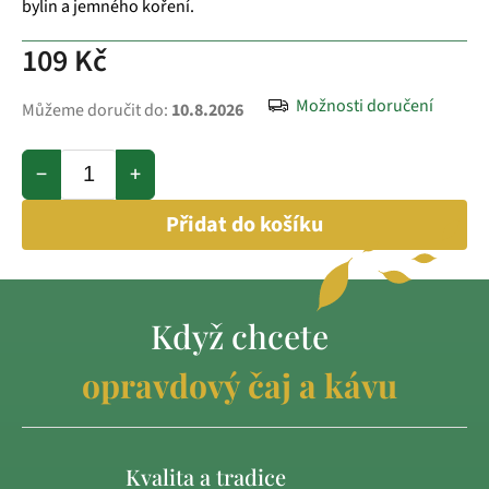
bylin a jemného koření.
109 Kč
Možnosti doručení
Můžeme doručit do:
10.8.2026
−
+
Přidat do košíku
Když chcete
opravdový čaj a kávu
Kvalita a tradice