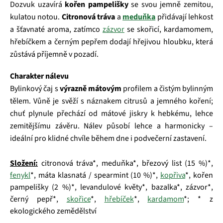
Dozvuk uzavírá
kořen pampelišky
se svou jemně zemitou,
kulatou notou.
Citronová tráva
a
meduňka
přidávají lehkost
a šťavnaté aroma, zatímco
zázvor
se skořicí, kardamomem,
hřebíčkem a černým pepřem dodají hřejivou hloubku, která
zůstává příjemně v pozadí.
Charakter nálevu
Bylinkový čaj s
výrazně mátovým
profilem a čistým bylinným
tělem. Vůně je svěží s náznakem citrusů a jemného koření;
chuť plynule přechází od mátové jiskry k hebkému, lehce
zemitějšímu závěru. Nálev působí lehce a harmonicky –
ideální pro klidné chvíle během dne i podvečerní zastavení.
Složení:
citronová tráva*, meduňka*, březový list (15 %)*,
fenykl
*, máta klasnatá / spearmint (10 %)*,
kopřiva
*, kořen
pampelišky (2 %)*, levandulové květy*, bazalka*, zázvor*,
černý pepř*,
skořice
*,
hřebíček
*,
kardamom
*; * z
ekologického zemědělství