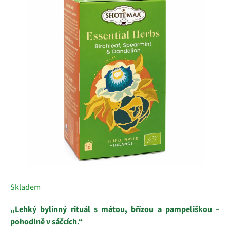
z
5
hvězdiček.
Skladem
„Lehký bylinný rituál s mátou, břízou a pampeliškou –
pohodlně v sáčcích.“