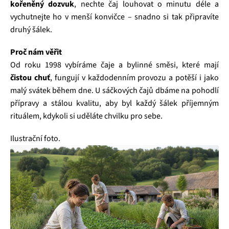
kořeněný dozvuk
, nechte čaj louhovat o minutu déle a
vychutnejte ho v menší konvičce – snadno si tak připravíte
druhý šálek.
Proč nám věřit
Od roku 1998 vybíráme čaje a bylinné směsi, které mají
čistou chuť
, fungují v každodenním provozu a potěší i jako
malý svátek během dne. U sáčkových čajů dbáme na pohodlí
přípravy a stálou kvalitu, aby byl každý šálek příjemným
rituálem, kdykoli si uděláte chvilku pro sebe.
Ilustrační foto.