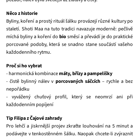
Něco z historie
Byliny, koření a prostý rituál šálku provázejí různé kultury po
staletí. Shoti Maa na tuto tradici navazuje moderně: pečlivě
míchá byliny a koření do
bio
směsí a převádí je do praktické
porcované podoby, která se snadno stane součástí vašeho
každodenního rytmu.
Proč si ho vybrat
- harmonická kombinace
máty, břízy a pampelišky
- čistě bylinný nálev v
porcovaných sáčcích
– rychle a bez
nepořádku
- vyvážený chuťový profil, který se neomrzí ani při
každodenním popíjení
Tip Filipa z Čajové zahrady
Pro lehčí a jiskrnější projev zkraťte louhování na 5 minut a
podávejte v tenkostěnném šálku. Naopak chcete-li zvýraznit