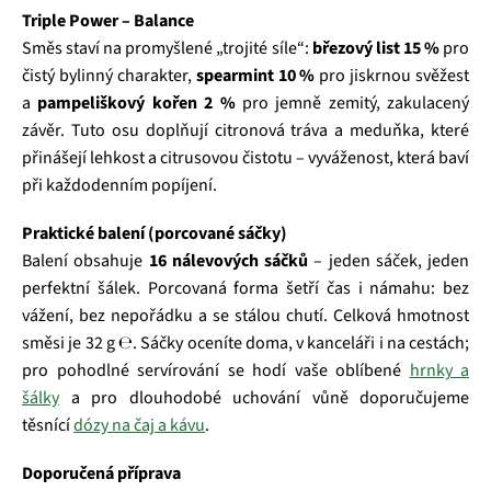
Triple Power – Balance
Směs staví na promyšlené „trojité síle“:
březový list 15 %
pro
čistý bylinný charakter,
spearmint 10 %
pro jiskrnou svěžest
a
pampeliškový kořen 2 %
pro jemně zemitý, zakulacený
závěr. Tuto osu doplňují citronová tráva a meduňka, které
přinášejí lehkost a citrusovou čistotu – vyváženost, která baví
při každodenním popíjení.
Praktické balení (porcované sáčky)
Balení obsahuje
16 nálevových sáčků
– jeden sáček, jeden
perfektní šálek. Porcovaná forma šetří čas i námahu: bez
vážení, bez nepořádku a se stálou chutí. Celková hmotnost
směsi je 32 g ℮. Sáčky oceníte doma, v kanceláři i na cestách;
pro pohodlné servírování se hodí vaše oblíbené
hrnky a
šálky
a pro dlouhodobé uchování vůně doporučujeme
těsnící
dózy na čaj a kávu
.
Doporučená příprava