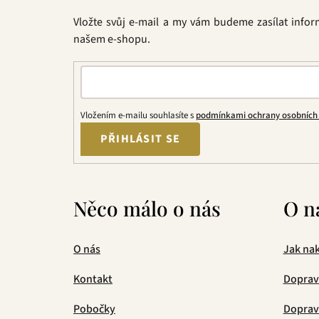
t
Vložte svůj e-mail a my vám budeme zasílat info
í
našem e-shopu.
Vložením e-mailu souhlasíte s
podmínkami ochrany osobních
PŘIHLÁSIT SE
Něco málo o nás
O n
O nás
Jak na
Kontakt
Doprav
Pobočky
Doprava