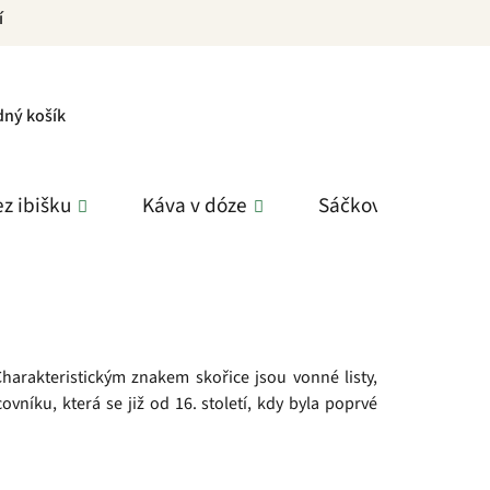
í
PNÍ
dný košík
K
z ibišku
Káva v dóze
Sáčkové čaje
Charakteristickým znakem skořice jsou vonné listy,
vníku, která se již od 16. století, kdy byla poprvé