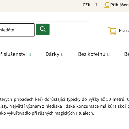
CZK
Přihlášen
NÁKU
Práz
KOŠÍ
říslušenství
Dárky
Bez kofeinu
Be
terých případech keř) dorůstající typicky do výšky až 50 metrů. 
 listy. Největší význam z hlediska lidské konzumace má kůra skořico
 jako vykuřovadlo při různých magických rituálech.