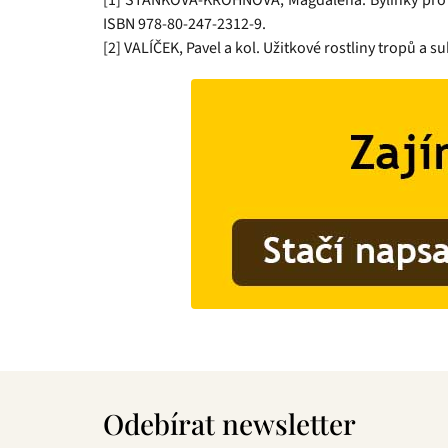
[1] STAŇKOVÁ-KRÖHNOVÁ, Magdaléna. Bylinky pro dět
ISBN 978-80-247-2312-9.
[2] VALÍČEK, Pavel a kol. Užitkové rostliny tropů a 
Z
á
Odebírat newsletter
p
a