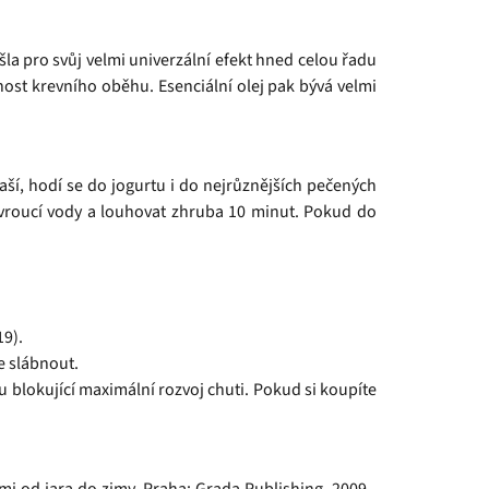
ašla pro svůj velmi univerzální efekt hned celou řadu
nost krevního oběhu. Esenciální olej pak bývá velmi
aší, hodí se do jogurtu i do nejrůznějších pečených
m vroucí vody a louhovat zhruba 10 minut. Pokud do
19).
e slábnout.
blokující maximální rozvoj chuti. Pokud si koupíte