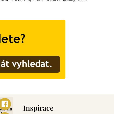
i od jara do zimy. Praha: Grada Publishing, 2009-.
ebo
s
Inspirace
šte na
p