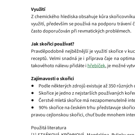
Využití
Z chemického hlediska obsahuje kůra skořicovníku sli
využití, především se používá na podporu trávení č
často doporučován při revmatických problémech.
Jak skořici používat?
Pravděpodobně nejběžnější je využití skořice v kuc
receptů. Velmi snadná je i příprava čaje na optim
takovéhoto nálevu přidáte i
hřebíček
, je možné vytv
Zajímavosti o skořici
● Podle některých zdrojů existuje až 350 různých 
● Skořice je jedno z nejstarších používaných koření
● Čerstvě mletá skořice má nezapomenutelně inten
● 90% skořice na českém trhu představuje skořice 
pravou cejlonskou skořici, chuť bude mnohem inten
Použitá literatura