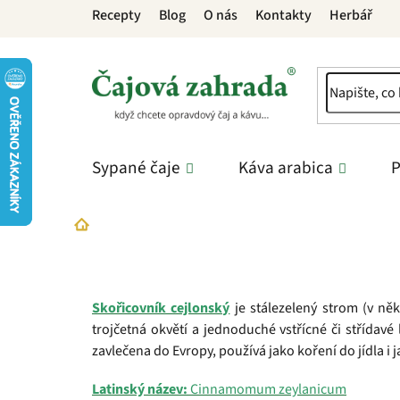
Přejít
Recepty
Blog
O nás
Kontakty
Herbář
na
obsah
Sypané čaje
Káva arabica
P
Slovník pojmů
Skořice
Domů
Skořicovník cejlonský
je stálezelený strom (v něk
trojčetná okvětí a jednoduché vstřícné či střídavé
zavlečena do Evropy, používá jako koření do jídla i
Latinský název:
Cinnamomum zeylanicum