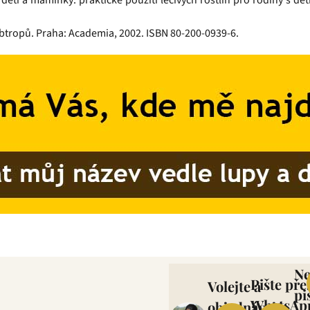
i a maminky: praktické použití léčivých rostlin pro rodiny s dětm
subtropů. Praha: Academia, 2002. ISBN 80-200-0939-6.
N
Pište pře
Volejte a
pi
WhatsAp
objednávejte