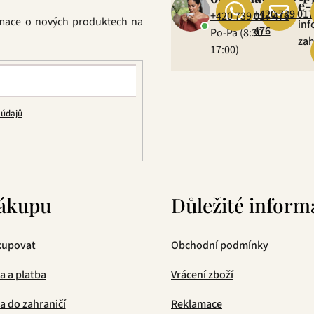
e-
+420 739 017
+420 739 017 476
rmace o nových produktech na
inf
476
Po-Pá (8:30 –
zah
17:00)
 údajů
ákupu
Důležité inform
kupovat
Obchodní podmínky
a a platba
Vrácení zboží
 do zahraničí
Reklamace