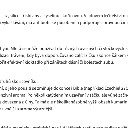
z, silice, třísloviny a kyselinu skořicovou. V lidovém léčitelství n
i vykašlávání, má antibiotické působení a podporuje správnou čin
hyni. Mletá se může používat do různých ovesných či vločkových k
alizaci trávení, kdy bývá doporučováno zalít lžičku skořice šálke
ořit efektivní kloktadlo při zánětech dásní či bolestech zubu.
druhů skořicovníku.
, o jeho použití se zmiňuje dokonce i Bible (například Ezechiel 27:
zivní aroma. Po několikatýdenním uzavření v sáčku ale vůně začn
dovezená z Číny. Ta má ale několikanásobně vyšší obsah kumarinu 
zivnější a aroma výraznější.