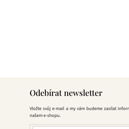
t
ů
Z
á
Odebírat newsletter
p
a
t
Vložte svůj e-mail a my vám budeme zasílat info
í
našem e-shopu.