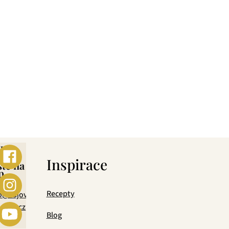
ebo
s
Inspirace
šte na
p
mail
Recepty
o@cajova-
rada.cz
Blog