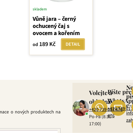
skladem
Vůně jara – černý
ochucený čaj s
ovocem a kořením
189 Kč
DETAIL
od
O
v
l
N
Pište pře
Volejte a
á
pi
d
WhatsAp
objednávejte
e-
a
+420 739 017
+420 739 017 476
rmace o nových produktech na
c
inf
476
Po-Pá (8:30 –
í
zah
17:00)
p
r