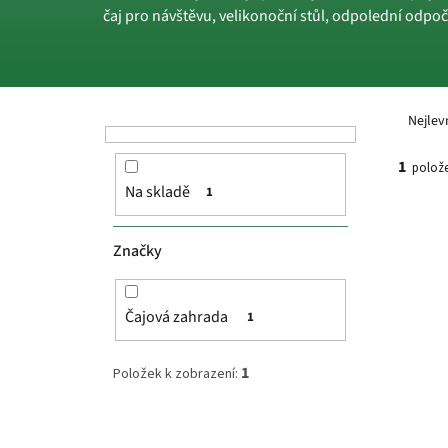
čaj pro návštěvu, velikonoční stůl, odpolední odp
P
Ř
o
a
Nejlev
s
z
t
e
1
polože
r
n
Na skladě
1
a
í
V
n
p
ý
n
r
p
Značky
í
o
i
p
d
s
a
u
p
Čajová zahrada
1
n
k
r
e
t
o
1
Položek k zobrazení:
l
ů
d
u
k