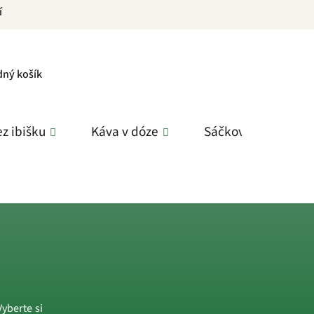
í
PNÍ
dný košík
K
z ibišku
Káva v dóze
Sáčkové čaje
Vyberte si