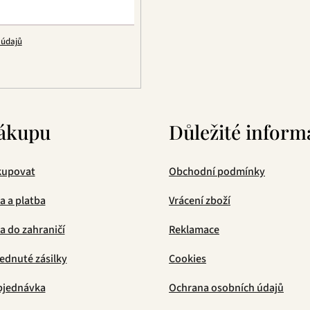
v
k
 údajů
y
v
ý
p
i
s
ákupu
Důležité inform
u
kupovat
Obchodní podmínky
a a platba
Vrácení zboží
 do zahraničí
Reklamace
ednuté zásilky
Cookies
bjednávka
Ochrana osobních údajů