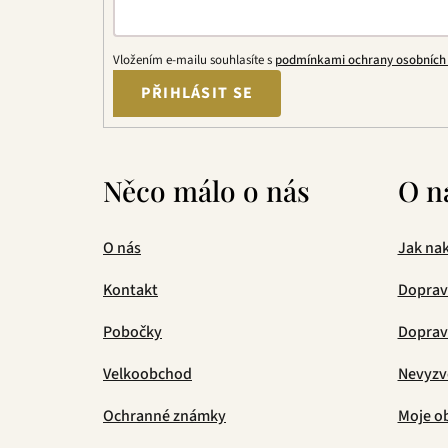
Vložením e-mailu souhlasíte s
podmínkami ochrany osobních
PŘIHLÁSIT SE
Něco málo o nás
O n
O nás
Jak na
Kontakt
Doprav
Pobočky
Doprava
Velkoobchod
Nevyzv
Ochranné známky
Moje o