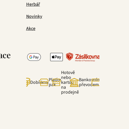
Herbář
Novinky
Akce
ace
Hotově
nebo
Platím
Bankovním
Online
Dobírkou
kartou
pak
převodem
kartou
na
prodejně