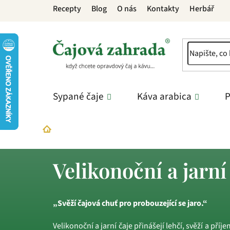
Přejít
Recepty
Blog
O nás
Kontakty
Herbář
na
obsah
Sypané čaje
Káva arabica
P
Sypané čaje
Sezónní čaje
Velikonoční a jarn
Domů
Velikonoční a jarní
„Svěží čajová chuť pro probouzející se jaro.“
Velikonoční a jarní čaje přinášejí lehčí, svěží a př