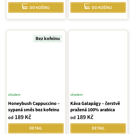
DO KOŠÍKU
DO KOŠÍKU
Bez kofeinu
skladem
skladem
Honeybush Cappuccino –
Káva Galapágy – čerstvě
sypaná směs bez kofeinu
pražená 100% arabica
189 Kč
189 Kč
od
od
DETAIL
DETAIL