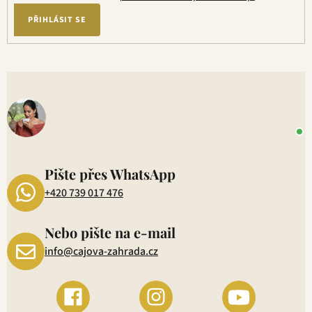
p
PŘIHLÁSIT SE
i
s
u
V
o
+
P
1
Pište přes WhatsApp
+420 739 017 476
Nebo pište na e-mail
info@cajova-zahrada.cz