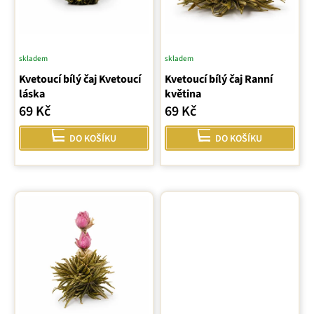
r
o
d
u
skladem
skladem
k
Kvetoucí bílý čaj Kvetoucí
Kvetoucí bílý čaj Ranní
t
láska
květina
ů
69 Kč
69 Kč
DO KOŠÍKU
DO KOŠÍKU