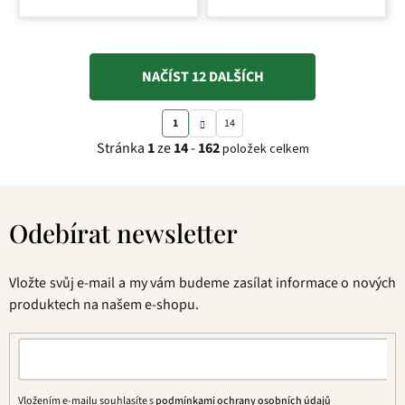
NAČÍST 12 DALŠÍCH
S
O
1
14
t
v
Stránka
1
ze
14
-
162
položek celkem
r
l
á
á
Z
n
d
á
k
a
Odebírat newsletter
p
o
c
a
v
í
t
á
p
Vložte svůj e-mail a my vám budeme zasílat informace o nových
í
n
r
produktech na našem e-shopu.
í
v
k
y
v
ý
Vložením e-mailu souhlasíte s
podmínkami ochrany osobních údajů