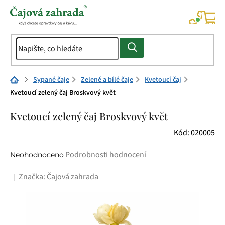
Přejít
na
NÁK
KOŠÍ
obsah
Domů
Sypané čaje
Zelené a bílé čaje
Kvetoucí čaj
Kvetoucí zelený čaj Broskvový květ
Kvetoucí zelený čaj Broskvový květ
Kód:
020005
Průměrné
Podrobnosti hodnocení
Neohodnoceno
hodnocení
Značka:
Čajová zahrada
produktu
je
0,0
z