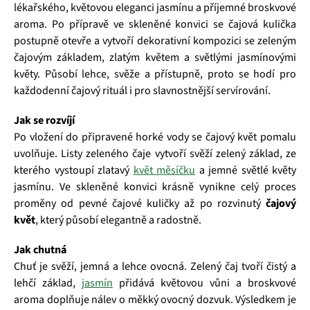
lékařského, květovou eleganci jasmínu a příjemné broskvové
aroma. Po přípravě ve skleněné konvici se čajová kulička
postupně otevře a vytvoří dekorativní kompozici se zeleným
čajovým základem, zlatým květem a světlými jasmínovými
květy. Působí lehce, svěže a přístupně, proto se hodí pro
každodenní čajový rituál i pro slavnostnější servírování.
Jak se rozvíjí
Po vložení do připravené horké vody se čajový květ pomalu
uvolňuje. Listy zeleného čaje vytvoří svěží zelený základ, ze
kterého vystoupí zlatavý
květ měsíčku
a jemné světlé květy
jasmínu. Ve skleněné konvici krásně vynikne celý proces
proměny od pevné čajové kuličky až po rozvinutý
čajový
květ
, který působí elegantně a radostně.
Jak chutná
Chuť je svěží, jemná a lehce ovocná. Zelený čaj tvoří čistý a
lehčí základ,
jasmín
přidává květovou vůni a broskvové
aroma doplňuje nálev o měkký ovocný dozvuk. Výsledkem je