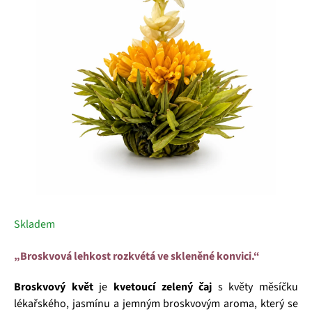
5
hvězdiček.
Skladem
„Broskvová lehkost rozkvétá ve skleněné konvici.“
Broskvový květ
je
kvetoucí zelený čaj
s květy měsíčku
lékařského, jasmínu a jemným broskvovým aroma, který se