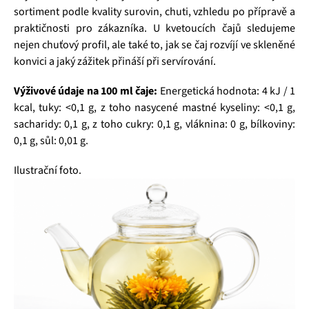
sortiment podle kvality surovin, chuti, vzhledu po přípravě a
praktičnosti pro zákazníka. U kvetoucích čajů sledujeme
nejen chuťový profil, ale také to, jak se čaj rozvíjí ve skleněné
konvici a jaký zážitek přináší při servírování.
Výživové údaje na 100 ml čaje:
Energetická hodnota: 4 kJ / 1
kcal, tuky: <0,1 g, z toho nasycené mastné kyseliny: <0,1 g,
sacharidy: 0,1 g, z toho cukry: 0,1 g, vláknina: 0 g, bílkoviny:
0,1 g, sůl: 0,01 g.
Ilustrační foto.