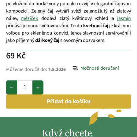
po vložení do horké vody pomalu rozvíjí v elegantní čajovou
kompozici. Zelený čaj vytváří svěží zelenožlutý až zlatavý
nálev,
měsíček
dodává zlatý květinový vzhled a
jasmín
přidává jemnou květovou vůni. Tento
kvetoucí čaj
je krásnou
volbou pro skleněnou konvici, lehce slavnostní servírování i
jako příjemný
dárkový čaj
s ovocným dozvukem.
69 Kč
Možnosti doručení
Můžeme doručit do:
7.8.2026
−
+
Přidat do košíku
Když chcete