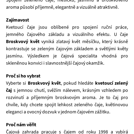
Spojení zeleného čaje, měsíčku, jasmínu a broskvového
aroma působí příjemně, elegantně a vizuálně atraktivně.
Zajímavost
Kvetoucí čaje jsou oblíbené pro spojení ruční práce,
jemného čajového základu a vizuálního efektu. U čaje
Broskvový květ
vyniká zlatavý květ měsíčku, který krásně
kontrastuje se zeleným čajovým základem a světlými květy
jasmínu. Výsledkem je čajová specialita vhodná pro
skleněnou konvici i slavnostnější čajový okamžik.
Proč si ho vybrat
Vyberte si
Broskvový květ
, pokud hledáte
kvetoucí zelený
čaj
s jemnou chutí, svěžím nálevem, krásným vzhledem po
rozvinutí a příjemným broskvovým aroma. Je to čaj pro
chvíle, kdy chcete spojit lehkost zeleného čaje, květinovou
eleganci a ovocný dozvuk v jednom čajovém zážitku.
Proč nám věřit
Čajová zahrada pracuje s čajem od roku 1998 a vybírá