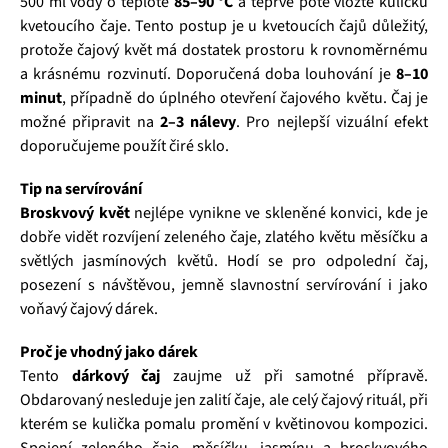
500 ml vody o teplotě
85–90 °C
a teprve poté vložte kuličku
kvetoucího čaje. Tento postup je u kvetoucích čajů důležitý,
protože čajový květ má dostatek prostoru k rovnoměrnému
a krásnému rozvinutí. Doporučená doba louhování je
8–10
minut
, případně do úplného otevření čajového květu. Čaj je
možné připravit na
2–3 nálevy
. Pro nejlepší vizuální efekt
doporučujeme použít čiré sklo.
Tip na servírování
Broskvový květ
nejlépe vynikne ve skleněné konvici, kde je
dobře vidět rozvíjení zeleného čaje, zlatého květu měsíčku a
světlých jasmínových květů. Hodí se pro odpolední čaj,
posezení s návštěvou, jemně slavnostní servírování i jako
voňavý čajový dárek.
Proč je vhodný jako dárek
Tento
dárkový čaj
zaujme už při samotné přípravě.
Obdarovaný nesleduje jen zalití čaje, ale celý čajový rituál, při
kterém se kulička pomalu promění v květinovou kompozici.