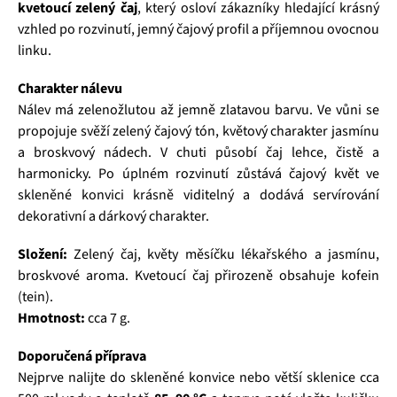
kvetoucí zelený čaj
, který osloví zákazníky hledající krásný
vzhled po rozvinutí, jemný čajový profil a příjemnou ovocnou
linku.
Charakter nálevu
Nálev má zelenožlutou až jemně zlatavou barvu. Ve vůni se
propojuje svěží zelený čajový tón, květový charakter jasmínu
a broskvový nádech. V chuti působí čaj lehce, čistě a
harmonicky. Po úplném rozvinutí zůstává čajový květ ve
skleněné konvici krásně viditelný a dodává servírování
dekorativní a dárkový charakter.
Složení:
Zelený čaj, květy měsíčku lékařského a jasmínu,
broskvové aroma. Kvetoucí čaj přirozeně obsahuje kofein
(tein).
Hmotnost:
cca 7 g.
Doporučená příprava
Nejprve nalijte do skleněné konvice nebo větší sklenice cca