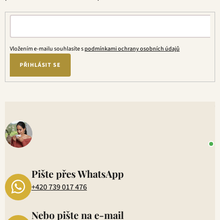
Vložením e-mailu souhlasíte s
podmínkami ochrany osobních údajů
PŘIHLÁSIT SE
V
o
+
P
1
Pište přes WhatsApp
+420 739 017 476
Nebo pište na e-mail