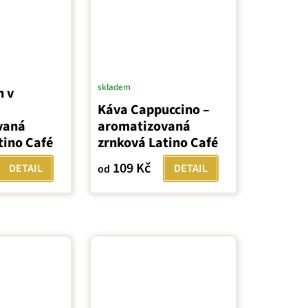
skladem
n v
Káva Cappuccino –
vaná
aromatizovaná
tino Café
zrnková Latino Café
109 Kč
DETAIL
DETAIL
od