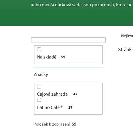
nebo menší dárková sada jsou pozornosti, které potě
P
Ř
o
a
Nejlev
s
z
t
e
Stránk
r
n
Na skladě
59
a
í
V
n
p
ý
n
r
p
Značky
í
o
i
p
d
s
a
u
p
Čajová zahrada
42
n
k
r
e
t
o
Latino Café ®
17
l
ů
d
u
59
Položek k zobrazení:
k