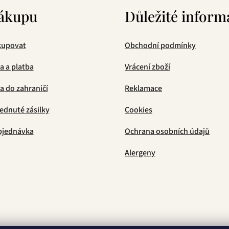
ákupu
Důležité inform
kupovat
Obchodní podmínky
a a platba
Vrácení zboží
 do zahraničí
Reklamace
ednuté zásilky
Cookies
bjednávka
Ochrana osobních údajů
Alergeny