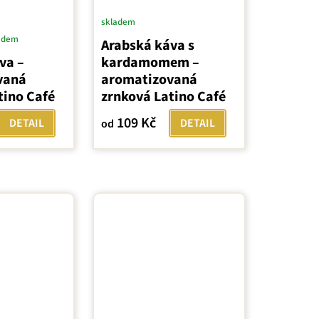
skladem
adem
Arabská káva s
va –
kardamomem –
vaná
aromatizovaná
tino Café
zrnková Latino Café
109 Kč
DETAIL
DETAIL
od