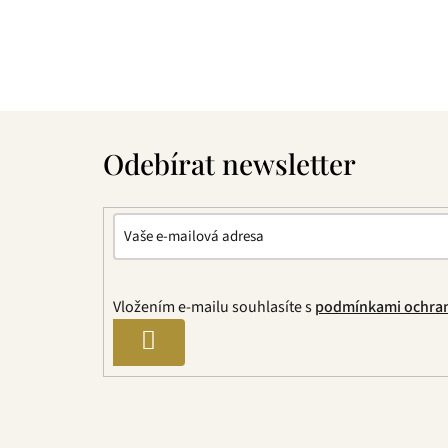
Z
á
Odebírat newsletter
p
a
t
í
Vložením e-mailu souhlasíte s
podmínkami ochran
PŘIHLÁSIT SE