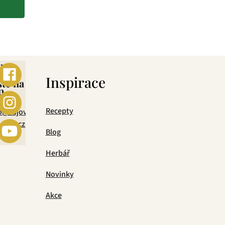
ebo
s
Inspirace
šte na
p
mail
Recepty
o@cajova-
rada.cz
Blog
Herbář
Novinky
Akce