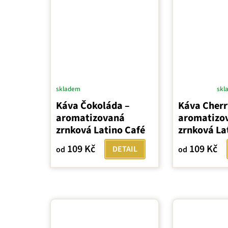
skladem
skl
Průměrné
Káva Čokoláda –
Káva Cherr
hodnocení
aromatizovaná
aromatizo
produktu
zrnková Latino Café
zrnková La
je
4,5
109 Kč
109 Kč
DETAIL
od
od
z
5
hvězdiček.