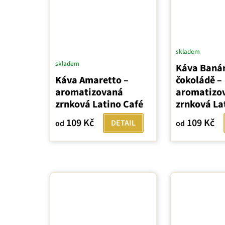
skladem
skladem
Káva Baná
Káva Amaretto –
čokoládě –
aromatizovaná
aromatizo
zrnková Latino Café
zrnková La
109 Kč
109 Kč
DETAIL
od
od