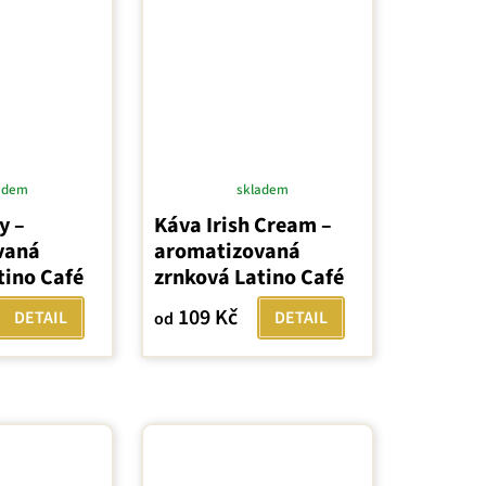
adem
skladem
Průměrné
y –
Káva Irish Cream –
hodnocení
vaná
aromatizovaná
produktu
tino Café
zrnková Latino Café
je
4,3
109 Kč
DETAIL
DETAIL
od
z
5
hvězdiček.