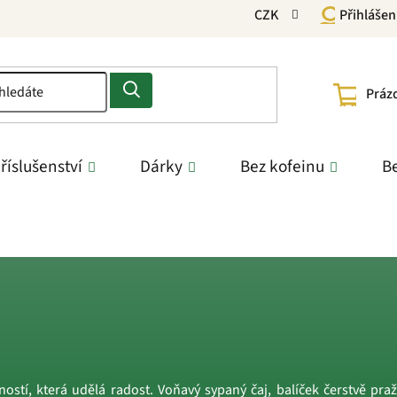
CZK
Přihlášen
NÁKU
Práz
KOŠÍ
říslušenství
Dárky
Bez kofeinu
Be
tku
ností, která udělá radost. Voňavý sypaný čaj, balíček čerstvě pra