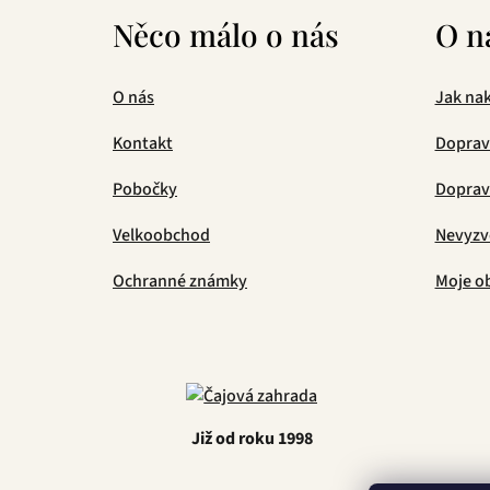
Něco málo o nás
O n
O nás
Jak na
Kontakt
Doprav
Pobočky
Doprava
Velkoobchod
Nevyzv
Ochranné známky
Moje o
Již od roku 1998