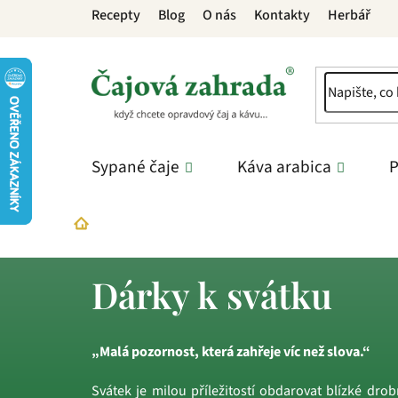
Přejít
Recepty
Blog
O nás
Kontakty
Herbář
na
obsah
Sypané čaje
Káva arabica
P
Dárky
Dárky podle příležitosti
Dárky k svá
Domů
Dárky k svátku
„Malá pozornost, která zahřeje víc než slova.“
Svátek je milou příležitostí obdarovat blízké drob