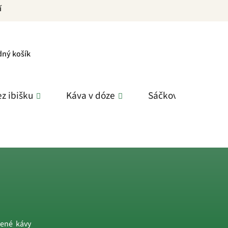
í
PNÍ
dný košík
K
z ibišku
Káva v dóze
Sáčkové čaje
žené kávy