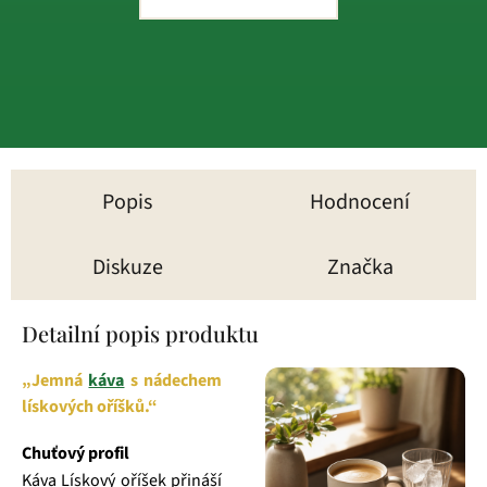
Popis
Hodnocení
Diskuze
Značka
Detailní popis produktu
„Jemná
káva
s nádechem
lískových oříšků.“
Chuťový profil
Káva Lískový oříšek přináší