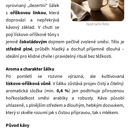
vyrovnaný „dezertní“ šálek
s
oříškovou linkou
, která
doprovází a nepřekrývá
Ilustrační foto
kávový základ. V chuti se
pojí lískovo‑oříškové tóny s
jemně
čokoládovým
dojmem pečlivě zvolené směsi. Tělo je
středně plné
, průběh hladký a dochuť příjemně dlouhá –
ideální pro klidné chvíle i pravidelný rituál bez těžkosti.
Aroma a charakter šálku
Po pomletí se rozvine výrazná, ale kultivovaná
lískovo‑oříšková vůně
. V šálku zůstává projev čistý a čitelný:
aromatická složka (min.
0,4 %
) jen podtrhuje přirozenou
hořkosladkost směsi arabiky a robusty. Káva působí
uhlazeně, s plnějším středem a dlouhým, hebkým dozvukem,
který si skvěle rozumí jak s čistou přípravou, tak s mlékem.
Původ kávy