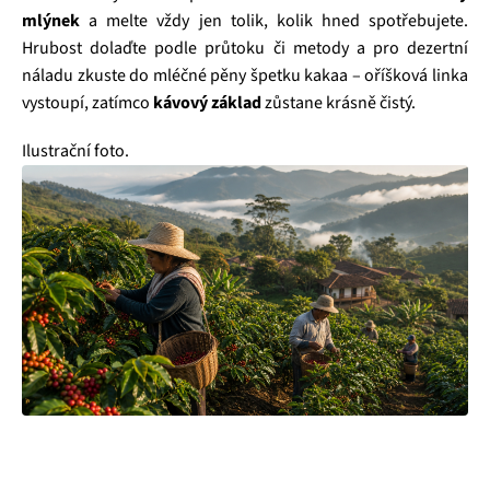
mlýnek
a melte vždy jen tolik, kolik hned spotřebujete.
Hrubost dolaďte podle průtoku či metody a pro dezertní
náladu zkuste do mléčné pěny špetku kakaa – oříšková linka
vystoupí, zatímco
kávový základ
zůstane krásně čistý.
Ilustrační foto.
Hledáte kávu, která vám bude dělat radost dnem za dnem,