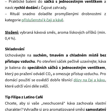
– Praktické balení do
sáčků s jednocestným ventilkem
a
navíc
rychlé dodání
z Čajové zahrady.
– Rituál snadno doladíte promyšlenými drobnostmi z
kategorie
příslušenství k čaji a kávě
.
Složení:
vybraná kávová směs, aroma lískových oříšků (min.
0,4 %).
Skladování
Uchovávejte na
suchém, tmavém a chladném místě bez
přístupu vzduchu
. Po otevření sáček pečlivě uzavírejte; káva
je balena do
speciálních sáčků s jednocestným ventilkem
,
který po pražení odvádí CO₂ a omezuje přístup vzduchu. Pro
domácí použití se osvědčí dobře těsnící
dózy na čaj a kávu
,
které udrží vůni déle svěží.
Tip Filipa z Latino Café
Chcete, aby si vaše „neochucená“ káva zachovala vlastní
charakter? Vyhraďte si pro aromatizované směsi
samostatný