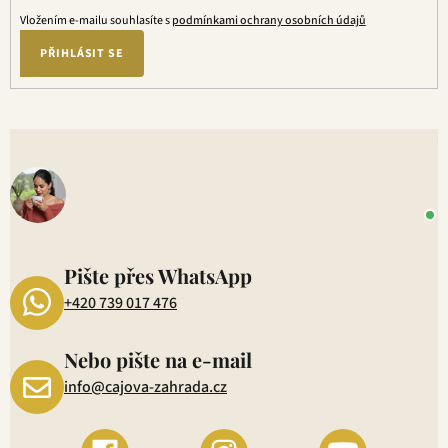
Vložením e-mailu souhlasíte s
podmínkami ochrany osobních údajů
PŘIHLÁSIT SE
V
o
+
P
1
Pište přes WhatsApp
+420 739 017 476
Nebo pište na e-mail
info@cajova-zahrada.cz