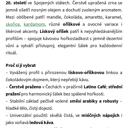
20. století
ve Spojených státech. Čerstvě upražená zrna se
jemně ošetří nosným olejem a dochutí zvoleným aromatem.
Mezi oblíbené patří mandle, čokoláda, amaretto, karamel,
skořice
,
kardamom
, různé
oříškové
a ovocné variace i
likérové akcenty.
Lískový oříšek
patří k nejvyhledávanějším
profilům – spojuje kávovou hořkosladkost s jemně dezertní
vůní a vytváří přístupný, elegantní šálek pro každodenní
rituál.
Proč si ji vybrat
– Vyvážený profil s přirozenou
lískovo‑oříškovou
linkou a
čokoládovým dojmem, který nepřebíjí kávu.
–
Čerstvě praženo
v Čechách v pražírně
Latino Café
;
střední
pražení
pro harmonický šálek bez spálené hořkosti.
– Stabilní základ pečlivě volené
směsi arabiky a robusty
–
hladké tělo, čistý dojezd.
– Univerzální použití: skvělá čistá, ve
mléčných nápojích
i
jako voňavá
ledová káva
.