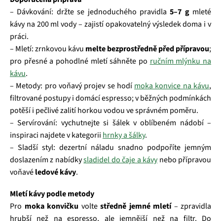
– Dávkování: držte se jednoduchého pravidla
5–7 g
mleté
kávy na 200 ml vody – zajistí opakovatelný výsledek doma i v
práci.
– Mletí: zrnkovou kávu
melte bezprostředně před přípravou
;
pro přesné a pohodlné mletí sáhněte po
ručním mlýnku na
kávu
.
– Metody: pro voňavý projev se hodí
moka konvice na kávu
,
filtrované postupy i domácí espresso; v běžných podmínkách
potěší i pečlivé zalití horkou vodou ve správném poměru.
– Servírování: vychutnejte si šálek v oblíbeném nádobí –
inspiraci najdete v kategorii
hrnky a šálky
.
– Sladší styl: dezertní náladu snadno podpoříte jemným
doslazením z nabídky
sladidel do čaje a kávy
nebo přípravou
voňavé
ledové kávy
.
Mletí kávy podle metody
Pro
moka konvičku
volte
středně jemné mletí
– zpravidla
hrubší než na espresso, ale jemnější než na filtr. Do