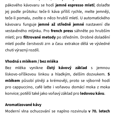
pákového kávovaru se hodí
jemné espresso mletí
; dolaďte
jej podle průtoku: teče‑li káva příliš rychle, melte jemněji,
teče‑li pomalu, zvolte o něco hrubší mletí. U automatického
kávovaru funguje
jemné až středně jemné
nastavení dle
vestavěného mlýnku. Pro
french press
sáhněte po hrubším
mletí; pro
filtrované metody
po středním. Drobné doladění
mletí podle čerstvosti zrn a času extrakce dělá ve výsledné
chuti výrazný rozdíl.
Vhodná s mlékem / bez mléka
Bez mléka vynikne
čistý kávový základ
s jemnou
lískovo‑oříškovou linkou a hladkým, delším dozvukem.
S
mlékem
působí plněji a krémověji, proto se výborně hodí
pro cappuccino, café latte i voňavou domácí moka z moka
konvice; potěší také jako voňavý základ pro
ledovou kávu
.
Aromatizované kávy
Moderní vlna ochucování se naplno rozvinula
v 70. letech