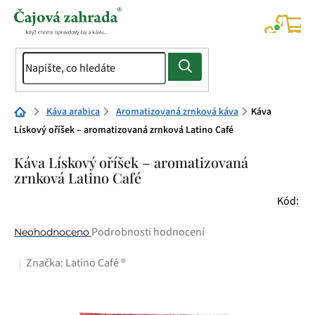
Přejít
na
NÁK
KOŠÍ
obsah
Domů
Káva arabica
Aromatizovaná zrnková káva
Káva
Lískový oříšek – aromatizovaná zrnková Latino Café
Káva Lískový oříšek – aromatizovaná
zrnková Latino Café
Kód:
Průměrné
Podrobnosti hodnocení
Neohodnoceno
hodnocení
Značka:
Latino Café ®
produktu
je
0,0