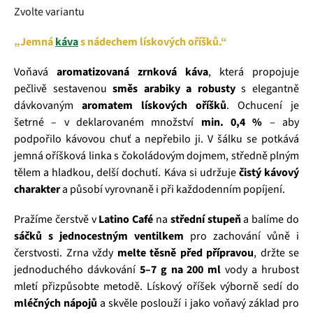
Zvolte variantu
„Jemná
káva
s nádechem lískových oříšků.“
Voňavá
aromatizovaná zrnková káva
, která propojuje
pečlivě sestavenou
směs arabiky a robusty
s elegantně
dávkovaným
aromatem lískových oříšků
. Ochucení je
šetrné – v deklarovaném množství
min. 0,4 %
– aby
podpořilo kávovou chuť a nepřebilo ji. V šálku se potkává
jemná oříšková linka s čokoládovým dojmem, středně plným
tělem a hladkou, delší dochutí. Káva si udržuje
čistý kávový
charakter
a působí vyrovnaně i při každodenním popíjení.
Pražíme čerstvě v
Latino Café
na
střední stupeň
a balíme do
sáčků s jednocestným ventilkem
pro zachování vůně i
čerstvosti. Zrna vždy
melte těsně před přípravou
, držte se
jednoduchého dávkování
5–7 g na 200 ml
vody a hrubost
mletí přizpůsobte metodě. Lískový oříšek výborně sedí do
mléčných nápojů
a skvěle poslouží i jako voňavý základ pro