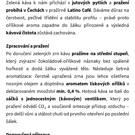
Zelená káva k nám přichází v
jutových pytlích
a
pražení
probíhá v Čechách
v pražírně
Latino Café
. Dáváme důraz na
čerstvost, pečlivé třídění a stabilitu profilu – právě proto
oříškové aroma zapadne do šálku přirozeně a výsledná
kávová čistota
zůstává zachována.
Zpracování a pražení
Po doručení zelených zrn kávu
pražíme na střední stupeň
,
který zvýrazní čokoládově‑oříškové náznaky bez spálené
hořkosti a dodá šálku vyvážené tělo. Následuje šetrná
aromatizace: čerstvě upražená zrna jsou lehce ošetřena
nosným olejem a doplněna
aromatem lískových oříšků
v
deklarovaném množství
min. 0,4 %
. Hotová káva se balí do
sáčků s jednocestným (kávovým) ventilkem
, který po
pražení odvádí CO₂ a současně omezuje přístup vzduchu –
pro delší vůni a stálost chuti od prvního otevření po poslední
šálek.
Doporučená příprava