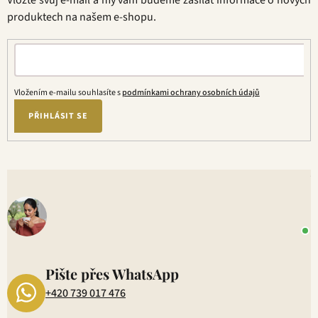
Vložte svůj e-mail a my vám budeme zasílat informace o nových
í
í
produktech na našem e-shopu.
p
r
v
k
y
Vložením e-mailu souhlasíte s
podmínkami ochrany osobních údajů
v
ý
PŘIHLÁSIT SE
p
i
s
V
u
o
+
P
1
Pište přes WhatsApp
+420 739 017 476