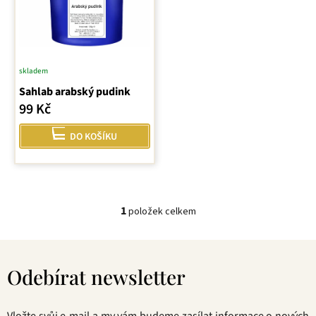
p
r
o
d
u
skladem
k
Sahlab arabský pudink
t
99 Kč
ů
DO KOŠÍKU
1
položek celkem
O
v
Z
l
á
á
Odebírat newsletter
p
d
a
a
t
c