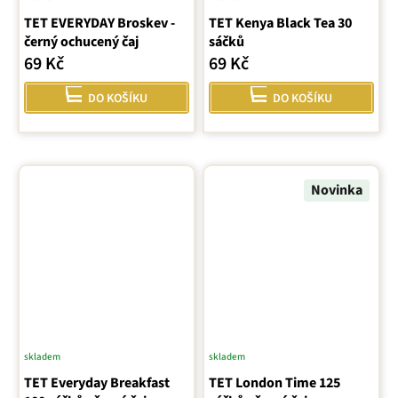
TET EVERYDAY Broskev -
TET Kenya Black Tea 30
černý ochucený čaj
sáčků
69 Kč
69 Kč
DO KOŠÍKU
DO KOŠÍKU
Novinka
skladem
skladem
TET Everyday Breakfast
TET London Time 125