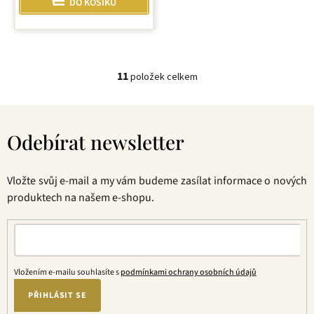
DO KOŠÍKU
11
položek celkem
O
v
Z
l
á
á
Odebírat newsletter
p
d
a
a
t
c
Vložte svůj e-mail a my vám budeme zasílat informace o nových
í
í
produktech na našem e-shopu.
p
r
v
k
y
Vložením e-mailu souhlasíte s
podmínkami ochrany osobních údajů
v
ý
PŘIHLÁSIT SE