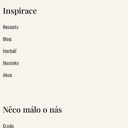
Inspirace
Recepty
Blog
Herbář
Novinky
Akce
Něco málo o nás
O nás