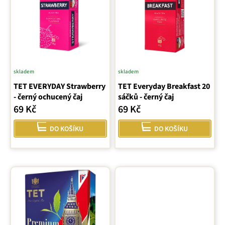
i
ů
s
p
r
o
d
u
skladem
skladem
k
TET EVERYDAY Strawberry
TET Everyday Breakfast 20
t
- černý ochucený čaj
sáčků - černý čaj
ů
69 Kč
69 Kč
DO KOŠÍKU
DO KOŠÍKU