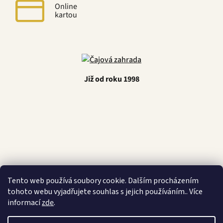
Online
kartou
Již od roku 1998
Latino Café
Tento web používá soubory cookie. Dalším procházením
tohoto webu vyjadřujete souhlas s jejich používáním.. Více
informací
zde
.