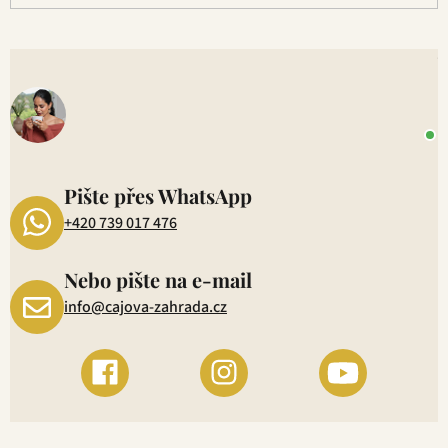
p
i
s
V
u
o
+
P
1
Pište přes WhatsApp
+420 739 017 476
Nebo pište na e-mail
info@cajova-zahrada.cz