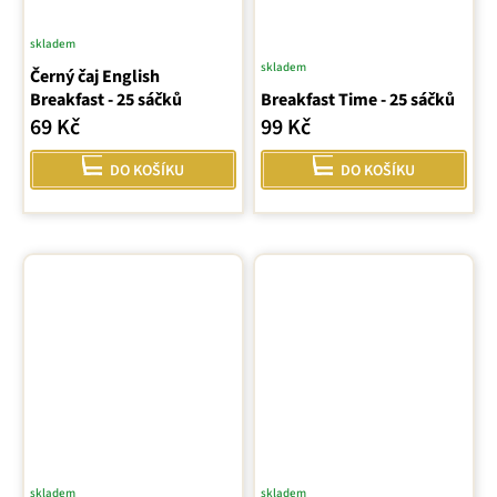
skladem
Průměrné
skladem
Černý čaj English
hodnocení
Breakfast - 25 sáčků
Breakfast Time - 25 sáčků
produktu
69 Kč
99 Kč
je
4,0
DO KOŠÍKU
DO KOŠÍKU
z
5
hvězdiček.
skladem
skladem