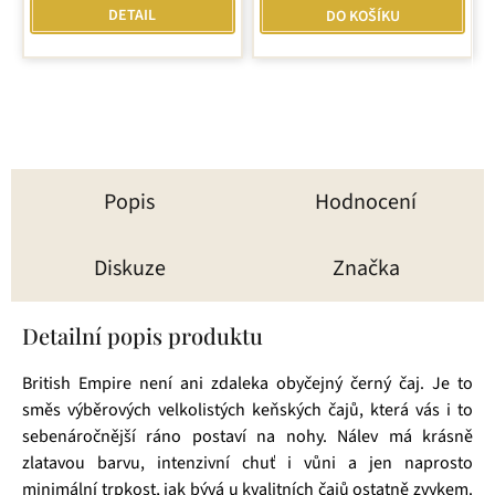
z
DETAIL
DO KOŠÍKU
5
hvězdiček.
Popis
Hodnocení
Diskuze
Značka
Detailní popis produktu
British Empire není ani zdaleka obyčejný černý čaj. Je to
směs výběrových velkolistých keňských čajů, která vás i to
sebenáročnější ráno postaví na nohy. Nálev má krásně
zlatavou barvu, intenzivní chuť i vůni a jen naprosto
minimální trpkost, jak bývá u kvalitních čajů ostatně zvykem.