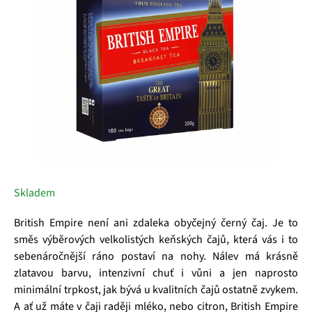
hvězdiček.
Skladem
British Empire není ani zdaleka obyčejný černý čaj. Je to
směs výběrových velkolistých keňských čajů, která vás i to
sebenáročnější ráno postaví na nohy. Nálev má krásně
zlatavou barvu, intenzivní chuť i vůni a jen naprosto
minimální trpkost, jak bývá u kvalitních čajů ostatně zvykem.
A ať už máte v čaji raději mléko, nebo citron, British Empire