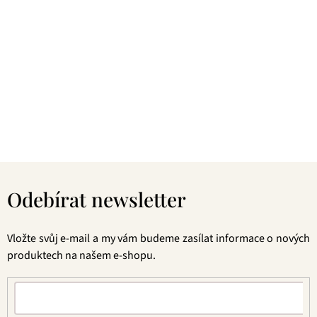
Z
á
Odebírat newsletter
p
a
t
Vložte svůj e-mail a my vám budeme zasílat informace o nových
í
produktech na našem e-shopu.