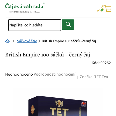
Přejít
na
NÁK
KOŠÍ
obsah
Domů
Sáčkové čaje
British Empire 100 sáčků - černý čaj
British Empire 100 sáčků - černý čaj
Kód:
00252
Průměrné
Podrobnosti hodnocení
Neohodnoceno
Značka:
TET Tea
hodnocení
produktu
je
0,0
z
5