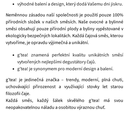
výhodné balení a design, který dodá Vašemu dni jiskru.
Neměnnou zásadou naší společnosti je použití pouze 100%
přírodních složek v našich směsích. Naše ovocné a bylinné
směsi obsahují pouze přírodní plody a byliny vypěstované v
ekologicky bezpečných lokalitách. Každá čajová směs, kterou
vytvoříme, je opravdu výjimečná a unikátní.
g’tea! znamená perfektní kvalitu unikátních směsí
vytvořených nejlepšími degustátory čajů.
g’tea! je synonymem pro moderní design a balení.
g’tea! je jedinečná značka – trendy, moderní, plná chuti,
uchovávající přirozenost a využívající stovky let starou
filozofii čaje.
Každá směs, každý šálek skvělého g′tea! má svou
neopakovatelnou náladu a osobitou výraznou chuť.