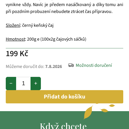
vynikne vždy. Navíc je předem nasáčkovaný a díky tomu ani
při pozdním probuzení nebudete ztrácet čas přípravou.
Složení
: černý keňský čaj
Hmotnost
: 200g e (100x2g čajových sáčků)
199 Kč
Možnosti doručení
Můžeme doručit do:
7.8.2026
−
+
Přidat do košíku
Když chcete