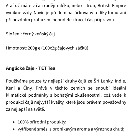
A ať už máte v čaji raději mléko, nebo citron, British Empire
vynikne vždy. Navíc je předem nasáčkovaný a díky tomu ani
při pozdním probuzení nebudete ztrácet čas přípravou.
Složení
: černý keňský čaj
Hmotnost
: 200g e (100x2g čajových sáčků)
Anglické čaje - TET Tea
Používáme pouze ty nejlepší druhy čajů ze Šrí Lanky, Indie,
Keni a Číny. Právě v těchto zemích se snoubí ideální
klimatické podmínky s bohatými zkušenostmi, což vede k
produkci čajů nejvyšší kvality, které jsou právem považovány
za nejlepší na světě.
100% přírodní produkty;
vytříbené směsi s pronikavým aroma a výraznou chutí;