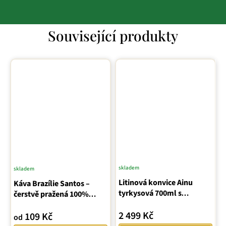
Související produkty
skladem
skladem
Průměrné
Litinová konvice Ainu
Káva Brazílie Santos –
hodnocení
tyrkysová 700ml s
čerstvě pražená 100%
produktu
podložkou
arabica
je
2 499 Kč
109 Kč
od
4,8