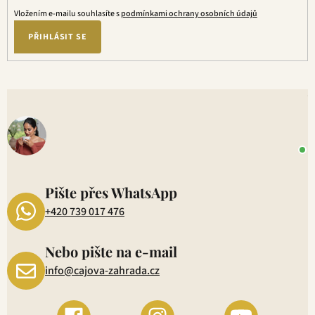
Vložením e-mailu souhlasíte s
podmínkami ochrany osobních údajů
PŘIHLÁSIT SE
V
o
+
P
1
Pište přes WhatsApp
+420 739 017 476
Nebo pište na e-mail
info@cajova-zahrada.cz