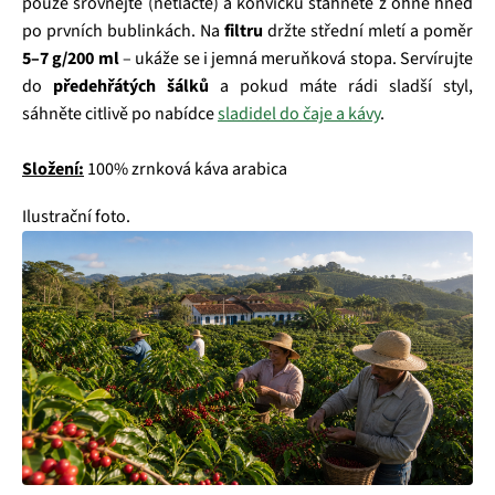
pouze srovnejte (netlačte) a konvičku stáhněte z ohně hned
po prvních bublinkách. Na
filtru
držte střední mletí a poměr
5–7 g/200 ml
– ukáže se i jemná meruňková stopa. Servírujte
do
předehřátých šálků
a pokud máte rádi sladší styl,
sáhněte citlivě po nabídce
sladidel do čaje a kávy
.
Složení:
100% zrnková káva arabica
Ilustrační foto.