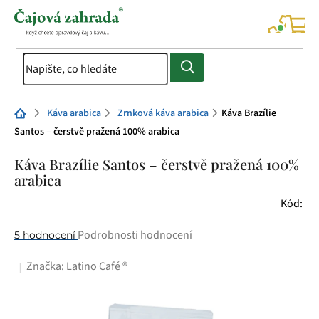
Přejít
na
NÁK
KOŠÍ
obsah
Domů
Káva arabica
Zrnková káva arabica
Káva Brazílie
Santos – čerstvě pražená 100% arabica
Káva Brazílie Santos – čerstvě pražená 100%
arabica
Kód:
Průměrné
Podrobnosti hodnocení
5 hodnocení
hodnocení
Značka:
Latino Café ®
produktu
je
4,8