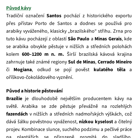
Původ kávy
Tradiční označení
Santos
pochází z historického exportu
přes přístav Porto de Santos a dodnes se používá pro
arabiky vyváženého, klasicky „brazilského“ střihu. Zrna pro
tuto kávu pocházejí z oblastí
São Paulo
a
Minas Gerais
, kde
se arabika obvykle pěstuje v nižších a středních polohách
kolem
600–1200 m n. m.
Širší brazilská kávová krajina
zahrnuje také známé regiony
Sul de Minas
,
Cerrado Mineiro
či
Mogiana
, odkud se pojí pověst
kulatého těla
a
oříškovo‑čokoládového vyznění.
Původ a historie pěstování
Brazílie
je dlouhodobě největším producentem kávy na
světě. Arabika se zde pěstuje převážně na rozlehlých
fazendách
v nižších a středních nadmořských výškách, což
dává šálku pověstnou vyváženost,
nízkou kyselost
a čitelný
projev. Kombinace slunce, suchého podzimu a pečlivé práce
na plantážích se přirozeně promítá do sladšího,