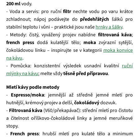
200 ml
vody.
- Voda a servis: pro ruční
filtr
nechte vodu po varu krátce
zchladnout; nápoj podávejte do
předehřátých
šálků pro
stabilní teplotu i vůni – praktické jsou naše
hrnky a šálky
.
- Metody: čistý, vyvážený projev nabídne
filtrovaná káva
;
french press
dodá kulatější tělo;
moka
zvýrazní sytější,
čokoládovou linku – inspirujte se v kategorii
moka konvice
na kávu
.
- Pomůcka: konzistentní výsledek usnadní kvalitní
ruční
mlýnky na kávu
; melte vždy
těsně před přípravou
.
Mletí kávy podle metody
-
Espresso/moka
: jemnější až středně jemné mletí pro
hutnější, krémový projev a delší,
čokoládový
dozvuk.
-
Filtrovaná káva
(V60/překapávač): střední mletí pro čistotu
a čitelnost oříškovo‑čokoládové linky a jemné meruňkové
stopy.
-
French press
: hrubší mletí pro kulaté tělo a minimum