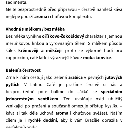
sedimentu.
Melte bezprostředně před přípravou – čerstvě namletá káva
nejlépe podrží
aroma
i chuťovou komplexitu.
Vhodná s mlékem / bez mléka
Bez mléka vynikne
oříškovo‑čokoládový
charakter s jemnou
meruňkovou linkou a vyrovnaným tělem. S mlékem působí
šálek
krémověji a měkčeji
, proto se výborně hodí pro
cappuccino, café latte i výraznější kávu z
moka konvice
.
Balení a čerstvost
Zrna k nám cestují jako zelená
arabica
v pevných
jutových
pytlích
. V Latino Café je pražíme čerstvě u nás a
bezprostředně poté balíme do sáčků se
speciálním
jednocestným ventilkem
. Ten uvolňuje oxid uhličitý
vznikající po pražení a současně omezuje přístup kyslíku –
káva si tak déle uchová
aroma
i chuťovou svěžest. Naším
cílem je i
rychlé dodání
, aby k vám Brazílie dorazila v
perfektní kondici.