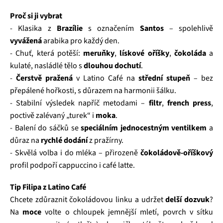
Proč si ji vybrat
- Klasika z
Brazílie
s označením
Santos
– spolehlivě
vyvážená
arabika pro každý den.
- Chuť, která potěší:
meruňky
,
lískové oříšky
,
čokoláda
a
kulaté, nasládlé tělo s
dlouhou dochutí
.
-
Čerstvě pražená
v Latino Café na
střední stupeň
– bez
přepálené hořkosti, s důrazem na harmonii šálku.
- Stabilní výsledek napříč metodami –
filtr
,
french press
,
poctivě zalévaný „turek“ i
moka
.
- Balení do sáčků se
speciálním jednocestným ventilkem
a
důraz na
rychlé dodání
z pražírny.
- Skvělá volba i do mléka – přirozeně
čokoládově‑oříškový
profil podpoří cappuccino i café latte.
Tip Filipa z Latino Café
Chcete zdůraznit čokoládovou linku a udržet
delší dozvuk
?
Na
moce
volte o chloupek jemnější mletí, povrch v sítku