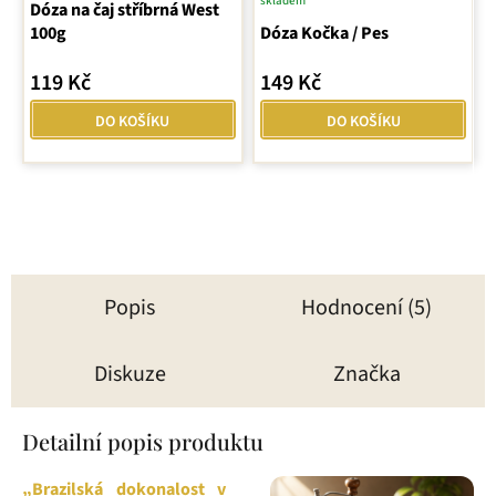
skladem
Dóza na čaj stříbrná West
hodnocení
100g
Dóza Kočka / Pes
produktu
je
119 Kč
149 Kč
5,0
z
DO KOŠÍKU
DO KOŠÍKU
5
hvězdiček.
Popis
Hodnocení (5)
Diskuze
Značka
Detailní popis produktu
„Brazilská dokonalost v