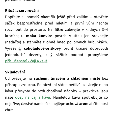
Rituál a servírování
Dopřejte si pomalý okamžik ještě před zalitím – otevřete
sáček bezprostředně před mletím a první vůni nechte
rozvinout do prostoru. Na
filtru
zalévejte v klidných 3–4
krocích; u
moka konvice
povrch v sítku jen srovnejte
(netlačte) a stáhněte z ohně hned po prvních bublinkách.
Vyvážený,
čokoládově‑oříškový
profil krásně doprovodí
jednoduché dezerty; celý zážitek podpoří promyšlené
příslušenství k čaji a kávě
.
Skladování
Uchovávejte na
suchém, tmavém a chladném místě
bez
přístupu vzduchu. Po otevření sáček pečlivě uzavírejte nebo
kávu přesypte do vzduchotěsné nádoby – praktické jsou
naše
dózy na čaj a kávu
. Namletou kávu spotřebujte co
nejdříve; čerstvě namletá si nejlépe uchová
aroma
i čitelnost
chuti.