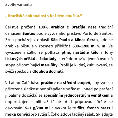
Zvolte variantu
„Brazilská dokonalost v každém doušku.“
Čerstvě pražená
100% arabica
z
Brazílie
nese tradiční
označení
Santos
podle vývozního přístavu Porto de Santos.
Zrna pocházejí z oblastí
São Paulo
a
Minas Gerais
, kde se
arabika pěstuje v rozmezí přibližně
600–1200 m n. m.
Ve
vyváženém šálku se potkává
plné, nasládlé tělo
s tóny
lískových oříšků
a
čokolády
, které doprovází jemná ovocná
stopa připomínající
meruňky
. Profil je klidný, kultivovaný, se
svěží špičkou a
dlouhou dochutí
.
V Latino Café kávu
pražíme na střední stupeň
, aby vynikla
přirozená sladkost bez přepálené hořkosti. Ihned po pražení
ji balíme do sáčků se
speciálním jednocestným ventilkem
a
doporučujeme mlít až těsně před přípravou. Držte se
dávkování
5–7 g/200 ml
a vyzkoušejte
filtr
,
french press
i
moka konvici
pro sytější, čokoládově laděný šálek. Skladujte