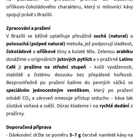
oříškovo‑čokoládového charakteru, který si milovníci kávy
spojují právě s Brazílií.
Zpracování a pražení
V Brazílii se běžně uplatňuje převážně
suchá (natural)
a
polosuchá (pulped natural)
metoda, jež podporují sladkost,
čokoládové
a
oříškové
tóny a kulaté tělo. Zelenou
arabiku
dovážíme v originálních
jutových pytlích
a v pražírně
Latino
Café
ji
pražíme na střední stupeň
– kvůli vyváženosti,
stabilitě a čistému dozvuku bez přepálené hořkosti.
Bezprostředně po pražení balíme do pevných sáčků se
speciálním jednocestným ventilkem
, který po pražení
odvádí CO₂ a zároveň omezuje přístup vzduchu – káva tak
zůstává voňavá a svěží. Důraz klademe i na
rychlé dodání
z
pražírny.
Doporučená příprava
- Dávkování: držte se poměru
5–7 g
čerstvě namleté kávy na