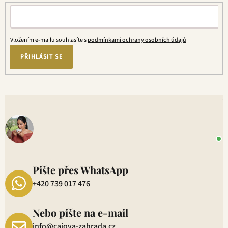
Vložením e-mailu souhlasíte s
podmínkami ochrany osobních údajů
PŘIHLÁSIT SE
V
o
+
P
1
Pište přes WhatsApp
+420 739 017 476
Nebo pište na e-mail
info@cajova-zahrada.cz