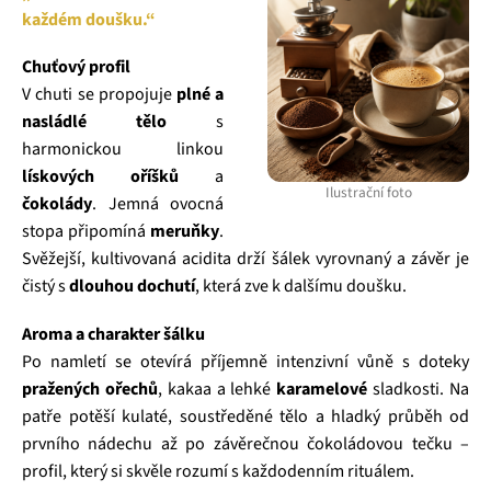
každém doušku.“
Chuťový profil
V chuti se propojuje
plné a
nasládlé tělo
s
harmonickou linkou
lískových oříšků
a
Ilustrační foto
čokolády
. Jemná ovocná
stopa připomíná
meruňky
.
Svěžejší, kultivovaná acidita drží šálek vyrovnaný a závěr je
čistý s
dlouhou dochutí
, která zve k dalšímu doušku.
Aroma a charakter šálku
Po namletí se otevírá příjemně intenzivní vůně s doteky
pražených ořechů
, kakaa a lehké
karamelové
sladkosti. Na
patře potěší kulaté, soustředěné tělo a hladký průběh od
prvního nádechu až po závěrečnou čokoládovou tečku –
profil, který si skvěle rozumí s každodenním rituálem.