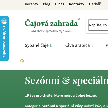
Přejít
Recepty
Blog
O nás
Kontakty
Herbář
na
obsah
Sypané čaje
Káva arabica
P
Káva arabica
Sezónní & speciální kávy
Domů
Sezónní & speciáln
„Kávy pro chvíle, které nejsou úplně běžné.“
Kategorie
Sezónní a speciální kávy
nabízí kávy a k