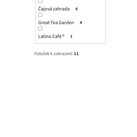
p
d
s
a
u
p
Čajová zahrada
6
n
k
r
e
t
o
Great Tea Garden
4
l
ů
d
u
Latino Café ®
1
k
t
11
Položek k zobrazení:
ů