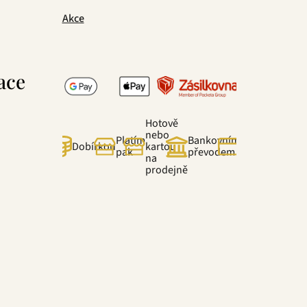
Akce
ace
Hotově
nebo
Platím
Bankovním
Online
Dobírkou
kartou
pak
převodem
kartou
na
prodejně