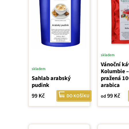
skladem
Vánoční ká
skladem
Kolumbie –
Sahlab arabský
pražená 1
pudink
arabica
99 Kč
99 Kč
DO KOŠÍKU
od