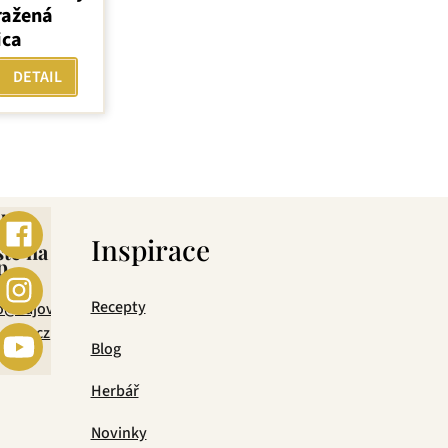
ražená
ica
DETAIL
ebo
s
Inspirace
šte na
p
mail
Recepty
o@cajova-
rada.cz
Blog
Herbář
Novinky