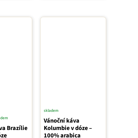
skladem
adem
Vánoční káva
a Brazílie
Kolumbie v dóze –
óze
100% arabica