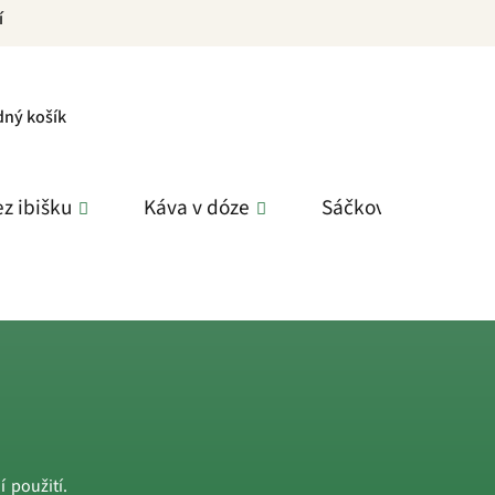
í
PNÍ
dný košík
K
z ibišku
Káva v dóze
Sáčkové čaje
 použití.