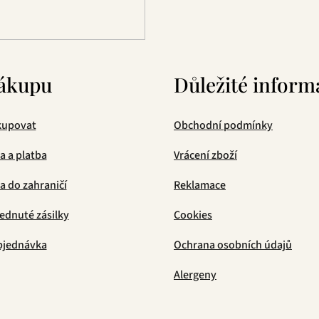
v
ý
p
i
s
ákupu
Důležité inform
u
kupovat
Obchodní podmínky
a a platba
Vrácení zboží
 do zahraničí
Reklamace
ednuté zásilky
Cookies
bjednávka
Ochrana osobních údajů
Alergeny