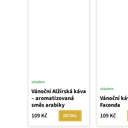
skladem
skladem
Vánoční Alžírská káva
– aromatizovaná
Vánoční káv
směs arabiky
Facenda
109 Kč
109 Kč
DETAIL