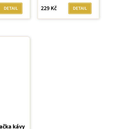
229 Kč
DETAIL
DETAIL
načka kávy