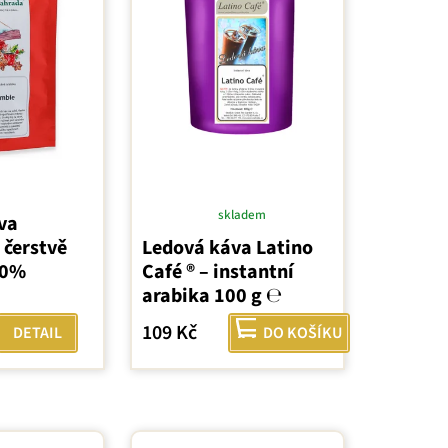
skladem
va
Průměrné
 čerstvě
Ledová káva Latino
hodnocení
00%
Café ® – instantní
produktu
arabika 100 g ℮
je
5,0
109 Kč
DETAIL
DO KOŠÍKU
z
5
hvězdiček.