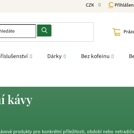
CZK
Přihlášen
NÁKU
Práz
KOŠÍ
říslušenství
Dárky
Bez kofeinu
Be
í kávy
ávové produkty pro konkrétní příležitosti, období nebo netradiční