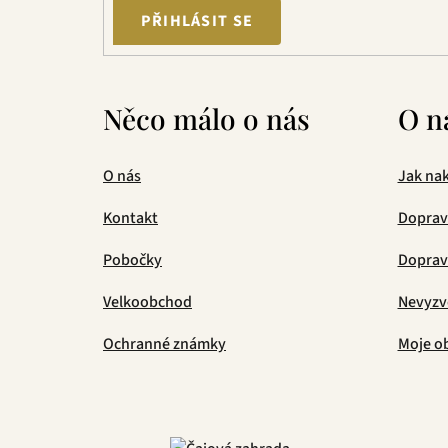
PŘIHLÁSIT SE
Něco málo o nás
O n
O nás
Jak na
Kontakt
Doprav
Pobočky
Doprava
Velkoobchod
Nevyzv
Ochranné známky
Moje o