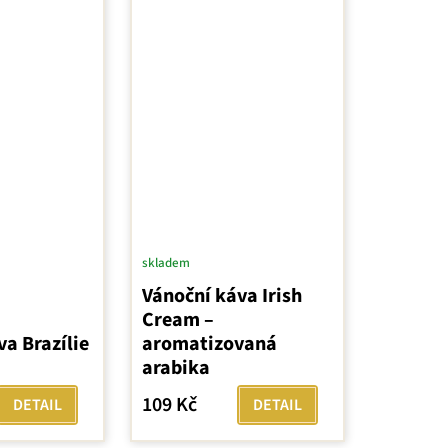
skladem
Vánoční káva Irish
Cream –
a Brazílie
aromatizovaná
arabika
109 Kč
DETAIL
DETAIL