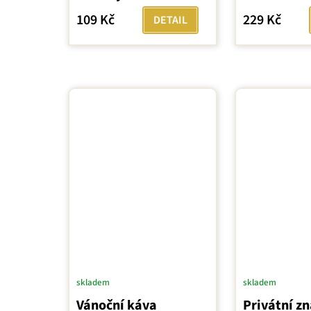
je
109 Kč
229 Kč
DETAIL
5,0
z
5
hvězdiček.
skladem
skladem
Vánoční káva
Privátní z