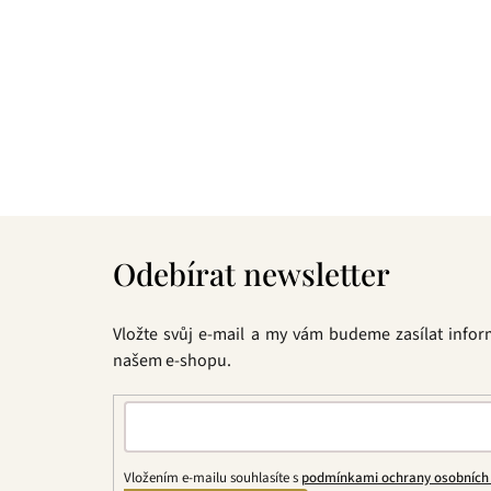
Z
á
Odebírat newsletter
p
a
t
Vložte svůj e-mail a my vám budeme zasílat info
í
našem e-shopu.
Vložením e-mailu souhlasíte s
podmínkami ochrany osobních