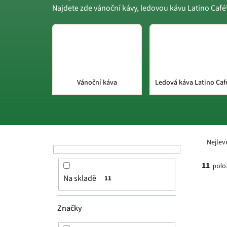
Najdete zde vánoční kávy, ledovou kávu Latino Café®
Vánoční káva
Ledová káva Latino Caf
P
Ř
o
a
Nejlev
s
z
t
e
11
polo
r
n
Na skladě
11
a
í
V
n
p
ý
n
r
p
Značky
í
o
i