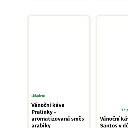
skladem
Vánoční káva
skl
Pralinky –
Průměrné
aromatizovaná směs
Vánoční káv
hodnocení
arabiky
Santos v d
produktu