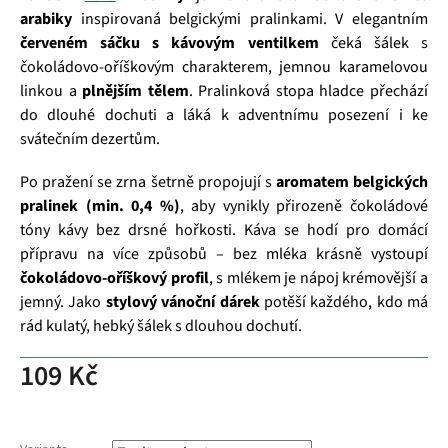
arabiky
inspirovaná belgickými pralinkami. V elegantním
červeném sáčku s kávovým ventilkem
čeká šálek s
čokoládovo‑oříškovým charakterem, jemnou karamelovou
linkou a
plnějším tělem
. Pralinková stopa hladce přechází
do dlouhé dochuti a láká k adventnímu posezení i ke
svátečním dezertům.
Po pražení se zrna šetrně propojují s
aromatem belgických
pralinek (min. 0,4 %)
, aby vynikly přirozeně čokoládové
tóny kávy bez drsné hořkosti. Káva se hodí pro domácí
přípravu na více způsobů – bez mléka krásně vystoupí
čokoládovo‑oříškový profil
, s mlékem je nápoj krémovější a
jemný. Jako
stylový vánoční dárek
potěší každého, kdo má
rád kulatý, hebký šálek s dlouhou dochutí.
109 Kč