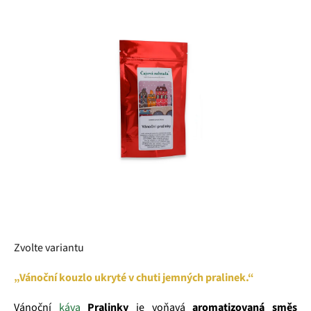
z
5
hvězdiček.
Zvolte variantu
„Vánoční kouzlo ukryté v chuti jemných pralinek.“
Vánoční
káva
Pralinky
je voňavá
aromatizovaná směs