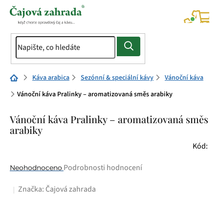
Přejít
na
NÁK
KOŠÍ
obsah
Domů
Káva arabica
Sezónní & speciální kávy
Vánoční káva
Vánoční káva Pralinky – aromatizovaná směs arabiky
Vánoční káva Pralinky – aromatizovaná směs
arabiky
Kód:
Průměrné
Podrobnosti hodnocení
Neohodnoceno
hodnocení
Značka:
Čajová zahrada
produktu
je
0,0