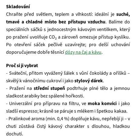
Skladování
Chraňte před světlem, teplem a vlhkostí: ideální je
suché,
tmavé a chladné místo bez přístupu vzduchu
. Balíme do
speciálních sáčků s jednocestným kávovým ventilkem, který
po pražení uvolňuje CO₂ a zároveň omezuje přístup kyslíku.
Po otevření sáček pečlivě uzavírejte; pro delší uchování
doporučujeme dobře těsnící
dózy na čaj a kávu
.
Proč si ji vybrat
- Sváteční, přitom vyvážený šálek s vůní čokolády a oříšků –
skvělý k vánočnímu cukroví i jako
stylový dárek
.
- Pražení na
střední stupeň
podtrhuje plné tělo a jemnou
sladkost arabiky bez spálené hořkosti.
- Univerzální pro přípravu na filtru, ve
moka konvici
i jako
sladší espresso; krásně se páruje s mlékem i špetkou kakaa.
- Pralinkové aroma (min. 0,4 %) doplňuje kávu, nepřebíjí ji – v
chuti zůstává čistý kávový charakter s dlouhou, hladkou
dochutí.