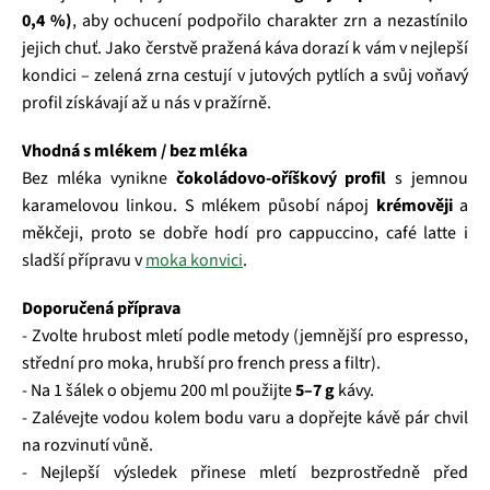
0,4 %)
, aby ochucení podpořilo charakter zrn a nezastínilo
jejich chuť. Jako čerstvě pražená káva dorazí k vám v nejlepší
kondici – zelená zrna cestují v jutových pytlích a svůj voňavý
profil získávají až u nás v pražírně.
Vhodná s mlékem / bez mléka
Bez mléka vynikne
čokoládovo‑oříškový profil
s jemnou
karamelovou linkou. S mlékem působí nápoj
krémověji
a
měkčeji, proto se dobře hodí pro cappuccino, café latte i
sladší přípravu v
moka konvici
.
Doporučená příprava
- Zvolte hrubost mletí podle metody (jemnější pro espresso,
střední pro moka, hrubší pro french press a filtr).
- Na 1 šálek o objemu 200 ml použijte
5–7 g
kávy.
- Zalévejte vodou kolem bodu varu a dopřejte kávě pár chvil
na rozvinutí vůně.
- Nejlepší výsledek přinese mletí bezprostředně před