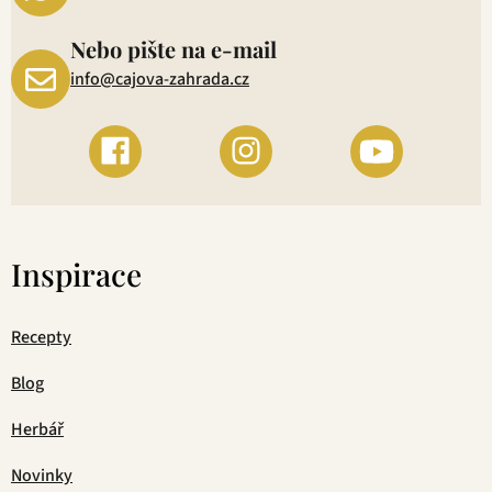
Nebo pište na e-mail
info@cajova-zahrada.cz
Inspirace
Recepty
Blog
Herbář
Novinky