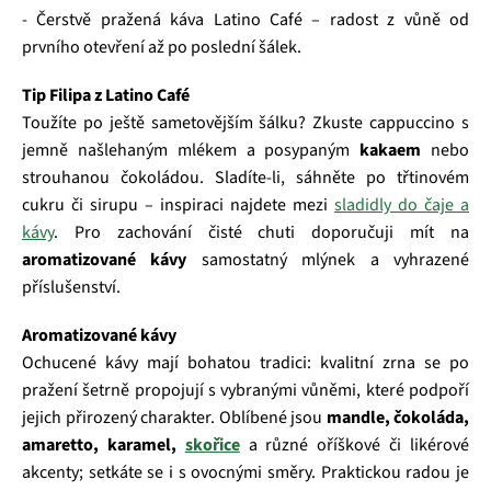
- Čerstvě pražená káva Latino Café – radost z vůně od
prvního otevření až po poslední šálek.
Tip Filipa z Latino Café
Toužíte po ještě sametovějším šálku? Zkuste cappuccino s
jemně našlehaným mlékem a posypaným
kakaem
nebo
strouhanou čokoládou. Sladíte‑li, sáhněte po třtinovém
cukru či sirupu – inspiraci najdete mezi
sladidly do čaje a
kávy
. Pro zachování čisté chuti doporučuji mít na
aromatizované kávy
samostatný mlýnek a vyhrazené
příslušenství.
Aromatizované kávy
Ochucené kávy mají bohatou tradici: kvalitní zrna se po
pražení šetrně propojují s vybranými vůněmi, které podpoří
jejich přirozený charakter. Oblíbené jsou
mandle, čokoláda,
amaretto, karamel,
skořice
a různé oříškové či likérové
akcenty; setkáte se i s ovocnými směry. Praktickou radou je