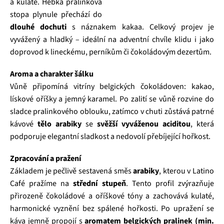
a kulatě. Hebká pralinková
stopa plynule přechází do
dlouhé dochuti
s náznakem kakaa. Celkový projev je
vyvážený a hladký – ideální na adventní chvíle klidu i jako
doprovod k lineckému, perníkům či čokoládovým dezertům.
Aroma a charakter šálku
Vůně připomíná vitríny belgických čokoládoven: kakao,
lískové oříšky a jemný karamel. Po zalití se vůně rozvine do
sladce pralinkového oblouku, zatímco v chuti zůstává patrné
kávové
tělo arabiky
se
svěžší vyváženou aciditou
, která
podporuje elegantní sladkost a nedovolí přebíjející hořkost.
Zpracování a pražení
Základem je pečlivě sestavená směs
arabiky
, kterou v Latino
Café pražíme na
střední stupeň
. Tento profil zvýrazňuje
přirozeně čokoládové a oříškové tóny a zachovává kulaté,
harmonické vyznění bez spálené hořkosti. Po upražení se
káva jemně propojí s
aromatem belgických pralinek (min.