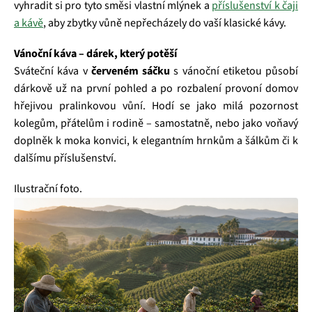
vyhradit si pro tyto směsi vlastní mlýnek a
příslušenství k čaji
a kávě
, aby zbytky vůně nepřecházely do vaší klasické kávy.
Vánoční káva – dárek, který potěší
Sváteční káva v
červeném sáčku
s vánoční etiketou působí
dárkově už na první pohled a po rozbalení provoní domov
hřejivou pralinkovou vůní. Hodí se jako milá pozornost
kolegům, přátelům i rodině – samostatně, nebo jako voňavý
doplněk k moka konvici, k elegantním hrnkům a šálkům či k
dalšímu příslušenství.
Ilustrační foto.