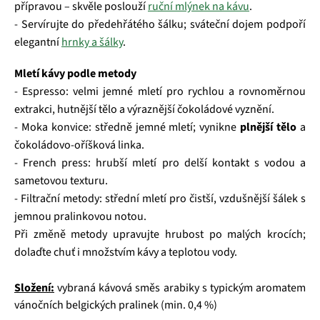
přípravou – skvěle poslouží
ruční mlýnek na kávu
.
- Servírujte do předehřátého šálku; sváteční dojem podpoří
elegantní
hrnky a šálky
.
Mletí kávy podle metody
- Espresso: velmi jemné mletí pro rychlou a rovnoměrnou
extrakci, hutnější tělo a výraznější čokoládové vyznění.
- Moka konvice: středně jemné mletí; vynikne
plnější tělo
a
čokoládovo‑oříšková linka.
- French press: hrubší mletí pro delší kontakt s vodou a
sametovou texturu.
- Filtrační metody: střední mletí pro čistší, vzdušnější šálek s
jemnou pralinkovou notou.
Při změně metody upravujte hrubost po malých krocích;
dolaďte chuť i množstvím kávy a teplotou vody.
Složení:
vybraná kávová směs arabiky s typickým aromatem
vánočních belgických pralinek (min. 0,4 %)