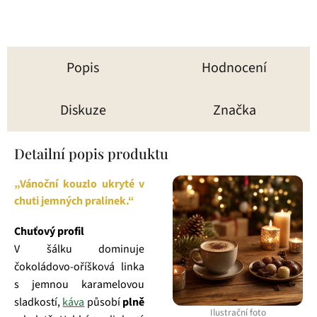
Popis
Hodnocení
Diskuze
Značka
Detailní popis produktu
„Vánoční kouzlo ukryté v
chuti jemných pralinek.“
Chuťový profil
V šálku dominuje
čokoládovo‑oříšková linka
s jemnou karamelovou
sladkostí,
káva
působí
plně
Ilustrační foto