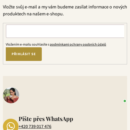
t
Vložte svůj e-mail a my vám budeme zasílat informace o nových
í
produktech na našem e-shopu.
Vložením e-mailu souhlasíte s
podmínkami ochrany osobních údajů
PŘIHLÁSIT SE
V
o
+
P
1
Pište přes WhatsApp
+420 739 017 476