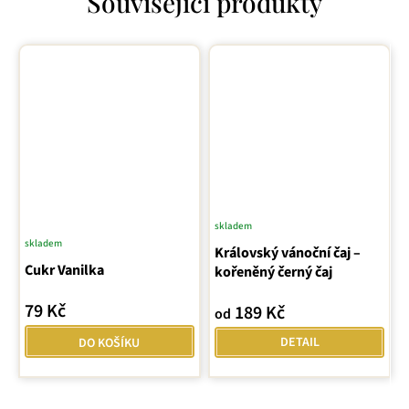
Související produkty
skladem
Průměrné
skladem
Královský vánoční čaj –
hodnocení
Cukr Vanilka
kořeněný černý čaj
produktu
je
79 Kč
189 Kč
od
5,0
z
DETAIL
DO KOŠÍKU
5
hvězdiček.