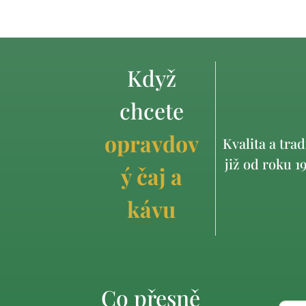
Když
chcete
opravdov
Kvalita a trad
již od roku 1
ý čaj a
kávu
Co přesně