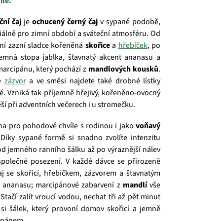
íle.“
ní čaj
je
ochucený černý čaj
v sypané podobě,
álně pro zimní období a sváteční atmosféru. Od
ní zazní sladce kořeněná
skořice
a
hřebíček
, po
 jemná stopa jablka, šťavnatý akcent ananasu a
marcipánu, který pochází z
mandlových kousků
.
je
zázvor
a ve směsi najdete také drobné lístky
ké. Vzniká tak příjemně hřejivý, kořeněno‑ovocný
těší při adventních večerech i u stromečku.
na pro pohodové chvíle s rodinou i jako
voňavý
 Díky sypané formě si snadno zvolíte intenzitu
od jemného ranního šálku až po výraznější nálev
společné posezení. V každé dávce se přirozeně
aj se skořicí, hřebíčkem, zázvorem a šťavnatým
ananasu; marcipánové zabarvení z
mandlí
vše
 Stačí zalít vroucí vodou, nechat tři až pět minut
 si šálek, který provoní domov skořicí a jemně
ipánem.