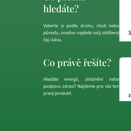
hledáte?
Vyberte si podle druhu, chuti nebo
S
původu, snadno najdete svůj oblíbený
čaj i kávu.
Co právě řešíte?
Hledáte energii, zklidnění nebo
podporu zdraví? Najdeme pro vás ten
pravý produkt.
s