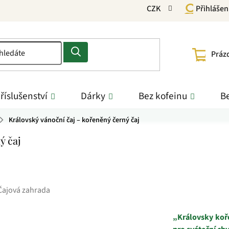
CZK
Přihlášen
NÁKU
Práz
KOŠÍ
říslušenství
Dárky
Bez kofeinu
Be
Královský vánoční čaj – kořeněný černý čaj
ý čaj
Čajová zahrada
„Královsky koř