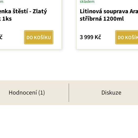
em
skladem
nka štěstí - Zlatý
Litinová souprava Ar
k 1ks
stříbrná 1200ml
č
3 999 Kč
DO KOŠÍKU
DO KOŠÍ
Hodnocení (1)
Diskuze