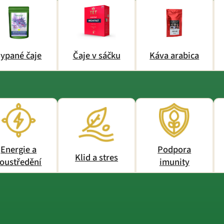
ypané čaje
Čaje v sáčku
Káva arabica
Energie a
Podpora
Klid a stres
oustředění
imunity