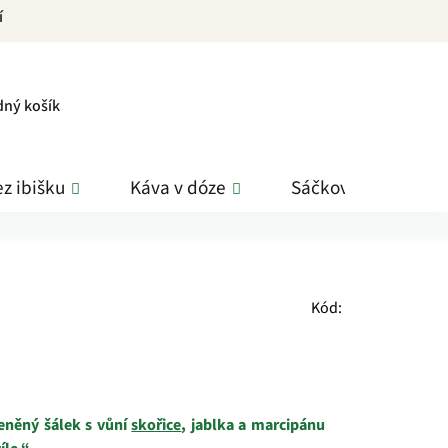
í
PNÍ
dný košík
K
z ibišku
Káva v dóze
Sáčkové čaje
Kód:
eněný šálek s vůní
skořice
, jablka a marcipánu