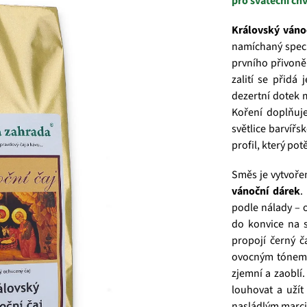
pro sváteční chv
Královský vánoč
namíchaný speci
prvního přivoně
zalití se přidá
dezertní dotek 
Koření doplňu
světlice barvířs
profil, který po
Směs je vytvoře
vánoční dárek
.
podle nálady – 
do konvice na 
propojí černý č
ovocným tónem 
zjemní a zaoblí.
louhovat a užít
nasládlým marc