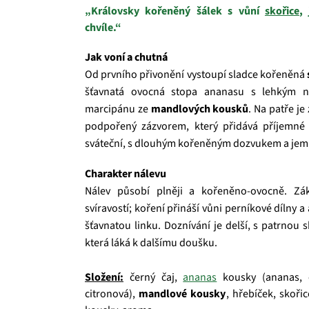
„Královsky kořeněný šálek s vůní
skořice
,
chvíle.“
Jak voní a chutná
Od prvního přivonění vystoupí sladce kořeněná
šťavnatá ovocná stopa ananasu s lehkým n
marcipánu ze
mandlových kousků
. Na patře je
podpořený zázvorem, který přidává příjemné 
sváteční, s dlouhým kořeněným dozvukem a jem
Charakter nálevu
Nálev působí plněji a kořeněno‑ovocně. Zá
svíravostí; koření přináší vůni perníkové dílny
šťavnatou linku. Doznívání je delší, s patrnou
která láká k dalšímu doušku.
Složení:
černý čaj,
ananas
kousky (ananas, cu
citronová),
mandlové kousky
, hřebíček, skoři