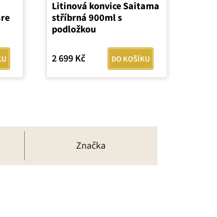
Litinová konvice Saitama
are
stříbrná 900ml s
podložkou
2 699 Kč
KU
DO KOŠÍKU
Značka