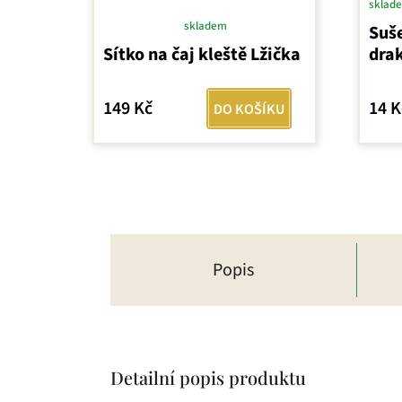
sklad
skladem
Suše
Průměrné
Sítko na čaj kleště Lžička
dra
hodnocení
produktu
je
149 Kč
14 K
DO KOŠÍKU
5,0
z
5
hvězdiček.
Popis
Detailní popis produktu