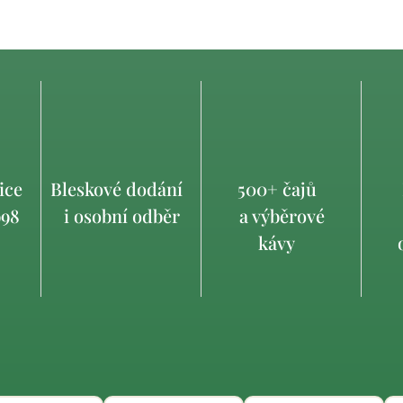
ice
Bleskové dodání
500+ čajů
998
i osobní odběr
a výběrové
kávy
o