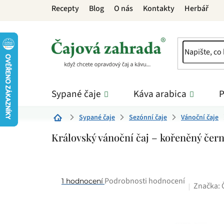
Přejít
Recepty
Blog
O nás
Kontakty
Herbář
na
obsah
Sypané čaje
Káva arabica
P
Sypané čaje
Sezónní čaje
Vánoční čaje
Domů
Královský vánoční čaj – kořeněný čern
Průměrné
Podrobnosti hodnocení
1 hodnocení
Značka:
hodnocení
produktu
je