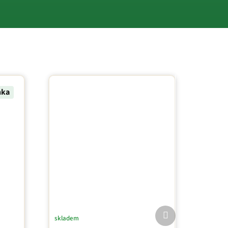
nka
Další
skladem
produkt