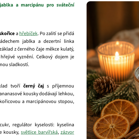
 jablka a marcipánu pro sváteční
skořice
a
hřebíček
. Po zalití se přidá
ádechem jablka a dezertní linka
 základ z černého čaje měkce kulatý,
hřejivé vyznění. Celkový dojem je
nou sladkostí.
klad tvoří
černý čaj
s příjemnou
 a ananasové kousky dodávají lehkou,
 skořicovou a marcipánovou stopou,
kr, regulátor kyselosti: kyselina
ce kousky,
světlice barvířská
,
zázvor