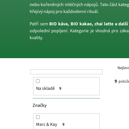
nebo kořeněných mléčných nápojů. Tato část katego
hřejivý nápoj pro každodenní rituál.
Patří sem
BIO káva, BIO kakao, chai latte a další
odpolední popíjení. Kategorie je vhodná pro zákaz
kvality.
P
Ř
o
a
Nejlev
s
z
t
e
9
polože
r
n
Na skladě
9
a
í
V
n
p
ý
n
r
p
Značky
í
o
i
p
d
s
a
u
p
Marc & Kay
9