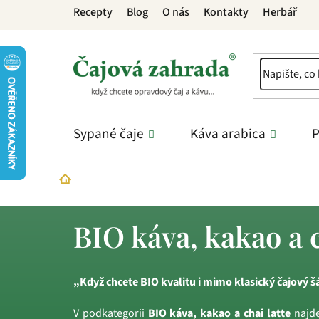
Přejít
Recepty
Blog
O nás
Kontakty
Herbář
na
obsah
Sypané čaje
Káva arabica
P
Bio
BIO káva, kakao a chai latte
Domů
BIO káva, kakao a c
„Když chcete BIO kvalitu i mimo klasický čajový š
V podkategorii
BIO káva, kakao a chai latte
najde