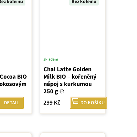
Bez kofeinu
Bez kofeinu
skladem
Chai Latte Golden
 Cocoa BIO
Milk BIO – kořeněný
kokosovým
nápoj s kurkumou
250 g ℮
299 Kč
DETAIL
DO KOŠÍKU