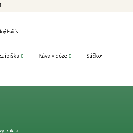
í
PNÍ
dný košík
K
z ibišku
Káva v dóze
Sáčkové čaje
vy, kakaa