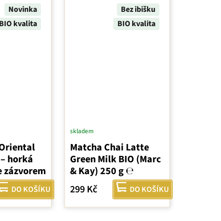
Novinka
Bez ibišku
BIO kvalita
BIO kvalita
skladem
Oriental
Matcha Chai Latte
 – horká
Green Milk BIO (Marc
e zázvorem
& Kay) 250 g ℮
299 Kč
DO KOŠÍKU
DO KOŠÍKU