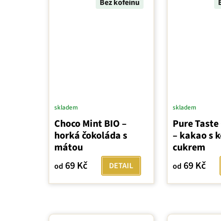
Bez kofeinu
skladem
skladem
Choco Mint BIO –
Pure Taste
horká čokoláda s
– kakao s 
mátou
cukrem
69 Kč
69 Kč
DETAIL
od
od