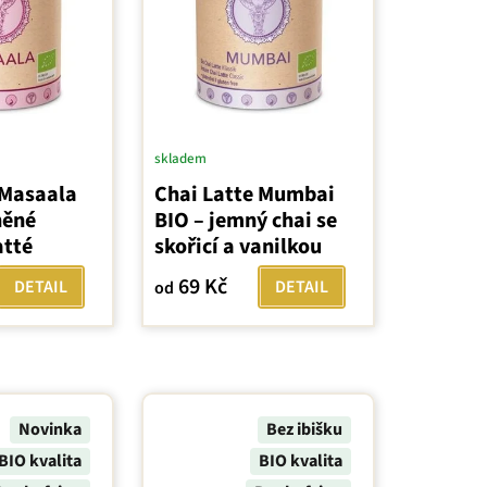
skladem
 Masaala
Chai Latte Mumbai
něné
BIO – jemný chai se
atté
skořicí a vanilkou
69 Kč
DETAIL
DETAIL
od
Novinka
Bez ibišku
BIO kvalita
BIO kvalita