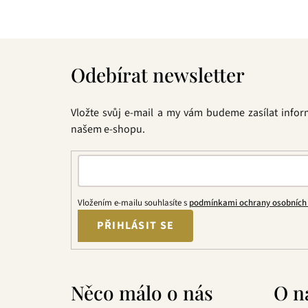
Z
á
Odebírat newsletter
p
a
t
Vložte svůj e-mail a my vám budeme zasílat info
í
našem e-shopu.
Vložením e-mailu souhlasíte s
podmínkami ochrany osobních
PŘIHLÁSIT SE
Něco málo o nás
O n