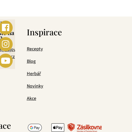
ebo
s
Inspirace
šte na
p
mail
Recepty
o@cajova-
rada.cz
Blog
Herbář
Novinky
Akce
ace