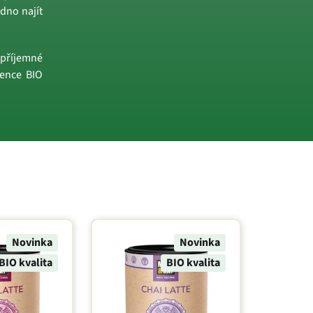
dno najít
 příjemné
rence BIO
Novinka
Novinka
BIO kvalita
BIO kvalita