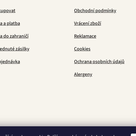
kupovat
Obchodní podmínky
a a platba
Vrácení zboží
 do zahraničí
Reklamace
ednuté zásilky
Cookies
bjednávka
Ochrana osobních údajů
Alergeny
Latino Café