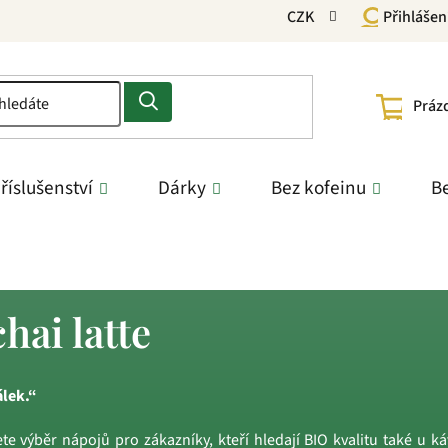
CZK
Přihlášen
NÁKU
Práz
KOŠÍ
říslušenství
Dárky
Bez kofeinu
Be
hai latte
álek.“
te výběr nápojů pro zákazníky, kteří hledají BIO kvalitu také u ká