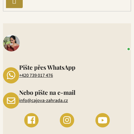
PŘIHLÁSIT
p
i
SE
s
u
V
o
+
P
1
Pište přes WhatsApp
+420 739 017 476
Nebo pište na e-mail
info@cajova-zahrada.cz