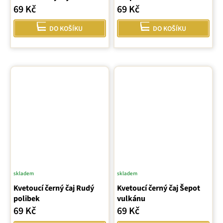
69 Kč
69 Kč
produktu
je
DO KOŠÍKU
DO KOŠÍKU
5,0
z
5
hvězdiček.
skladem
skladem
Kvetoucí černý čaj Rudý
Kvetoucí černý čaj Šepot
polibek
vulkánu
69 Kč
69 Kč