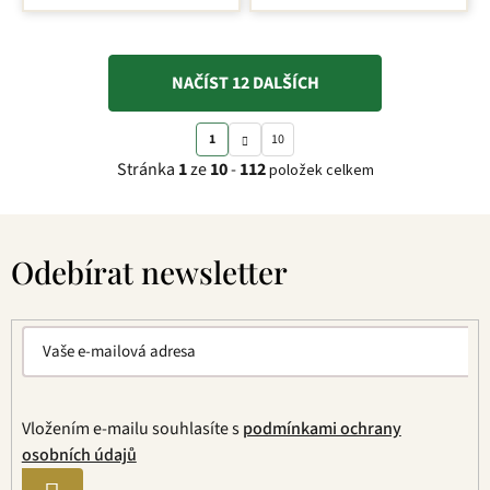
NAČÍST 12 DALŠÍCH
S
O
1
10
t
v
Stránka
1
ze
10
-
112
položek celkem
r
l
á
á
Z
n
d
á
k
a
Odebírat newsletter
p
o
c
a
v
í
t
á
p
í
n
r
í
v
k
y
Vložením e-mailu souhlasíte s
podmínkami ochrany
v
osobních údajů
ý