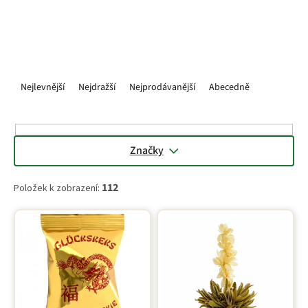
udělat radost.
Ř
a
Nejlevnější
Nejdražší
Nejprodávanější
Abecedně
z
e
n
í
Značky
p
r
112
Položek k zobrazení:
o
d
V
u
ý
k
p
t
i
ů
s
p
r