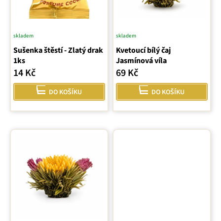
o
d
u
skladem
skladem
k
Sušenka štěstí - Zlatý drak
Kvetoucí bílý čaj
t
1ks
Jasmínová víla
ů
14 Kč
69 Kč
DO KOŠÍKU
DO KOŠÍKU