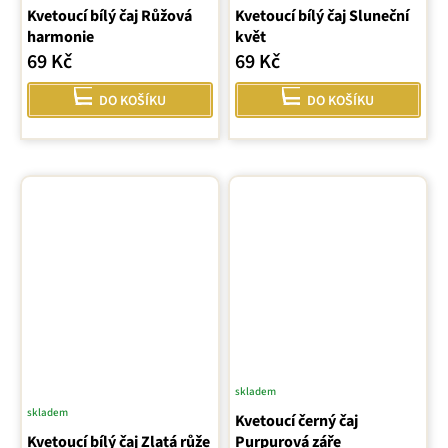
Kvetoucí bílý čaj Růžová
Kvetoucí bílý čaj Sluneční
harmonie
květ
69 Kč
69 Kč
DO KOŠÍKU
DO KOŠÍKU
skladem
skladem
Průměrné
Kvetoucí černý čaj
Kvetoucí bílý čaj Zlatá růže
hodnocení
Purpurová záře