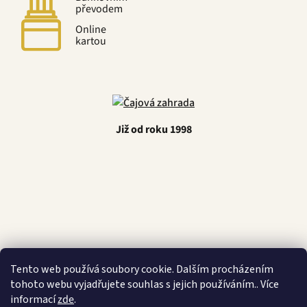
převodem
Online
kartou
Již od roku 1998
Latino Café
Tento web používá soubory cookie. Dalším procházením
tohoto webu vyjadřujete souhlas s jejich používáním.. Více
informací
zde
.