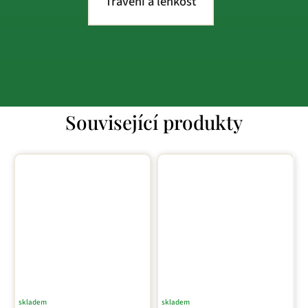
Trávení a lehkost
Související produkty
skladem
skladem
Průměrné