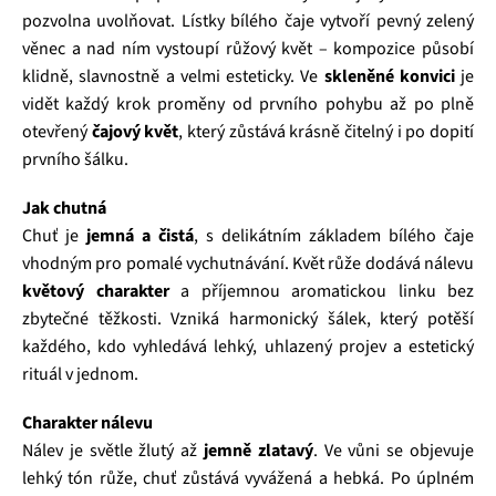
pozvolna uvolňovat. Lístky bílého čaje vytvoří pevný zelený
věnec a nad ním vystoupí růžový květ – kompozice působí
klidně, slavnostně a velmi esteticky. Ve
skleněné konvici
je
vidět každý krok proměny od prvního pohybu až po plně
otevřený
čajový květ
, který zůstává krásně čitelný i po dopití
prvního šálku.
Jak chutná
Chuť je
jemná a čistá
, s delikátním základem bílého čaje
vhodným pro pomalé vychutnávání. Květ růže dodává nálevu
květový charakter
a příjemnou aromatickou linku bez
zbytečné těžkosti. Vzniká harmonický šálek, který potěší
každého, kdo vyhledává lehký, uhlazený projev a estetický
rituál v jednom.
Charakter nálevu
Nálev je světle žlutý až
jemně zlatavý
. Ve vůni se objevuje
lehký tón růže, chuť zůstává vyvážená a hebká. Po úplném