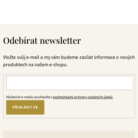
jednou ochutnáte, budete nadšení.
Z
á
Odebírat newsletter
p
a
t
Vložte svůj e-mail a my vám budeme zasílat informace o nových
í
produktech na našem e-shopu.
Vložením e-mailu souhlasíte s
podmínkami ochrany osobních údajů
PŘIHLÁSIT SE
V