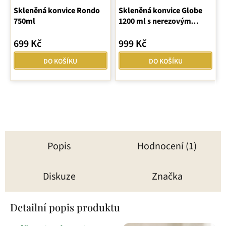
Skleněná konvice Rondo
Skleněná konvice Globe
hodnocení
750ml
1200 ml s nerezovým
produktu
sítkem
je
699 Kč
999 Kč
5,0
z
DO KOŠÍKU
DO KOŠÍKU
5
hvězdiček.
Popis
Hodnocení (1)
Diskuze
Značka
Detailní popis produktu