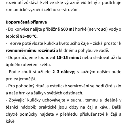
rozvinutí zůstává květ ve skle výrazně viditelný a podtrhuje
romantické vyznění celého servírování.
Doporučená příprava
- Do konvice nalijte přibližně
500 ml
horké (ne vroucí) vody o
teplotě
85–90 °C
.
- Teprve poté vložte kuličku kvetoucího čaje – získá prostor k
rovnoměrnému rozvinutí
a klidnému pohybu ve vodě.
- Doporučujeme louhovat
10–15 minut
nebo sledovat až do
úplného otevření květu.
- Podle chuti si užijete
2–3 nálevy
; s každým dalším bude
projev jemnější.
- Pro pohodlný rituál a estetické servírování se hodí čiré sklo
a naše
hrnky a šálky
v světlých odstínech.
- Zbývající kuličky uchovávejte v suchu, temnu a ideálně v
těsnicí nádobě; praktické jsou
dózy na čaj a kávu
. Další
chytré pomůcky najdete v přehledu
příslušenství k čaji a
kávě
.