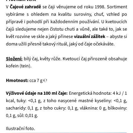
V
Čajové zahradě
se čaji věnujeme od roku 1998. Sortiment
vybíráme s ohledem na kvalitu suroviny, chuť, vzhled po
přípravě i pohodlí při každodenním používání. U kvetoucích
čajů sledujeme nejen čistotu chuti a vůně, ale také to, jak se
květ rozvine ve skle a jaký přinese
vizuální zážitek
– abyste si
doma užili přesně takový rituál, jaký od čaje očekáváte.
Složení:
bílý čaj, květy růže. Kvetoucí čaj přirozeně obsahuje
kofein (tein).
Hmotnost:
cca 7 g ℮
Výživové údaje na 100 ml čaje:
Energetická hodnota: 4 kJ / 1
kcal, tuky: <0,1 g, z toho nasycené mastné kyseliny: <0,1 g,
sacharidy: 0,1 g, z toho cukry: 0,1 g, vláknina: 0 g, bílkoviny:
0,1 g, sůl: 0,01 g.
Ilustrační foto.