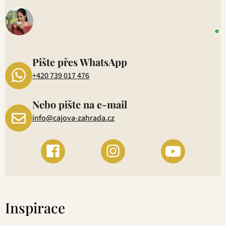
o
+
P
1
Pište přes WhatsApp
+420 739 017 476
Nebo pište na e-mail
info@cajova-zahrada.cz
Inspirace