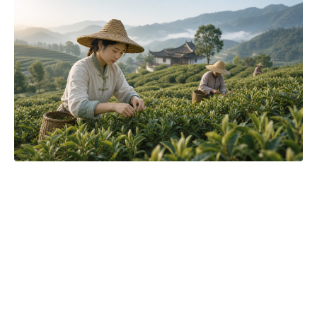
Čajová zahrada je naše vlastní autentická značka, která pro
vás již více než 20 let dováží stovky různých čajů, z nichž si
dokáže vybrat každý! Je jedno, jestli máte rádi prémiové
zelené čaje, nebo preferujete spíše různé ovocné směsi.
Pokud je pro vás prioritou kvalita použitých surovin, jejich
následné šetrné zpracování a také velmi přívětivá cena, pak
jste tu správně. A pevně věříme, že jakmile naše produkty