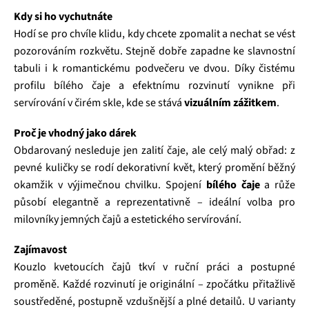
Kdy si ho vychutnáte
Hodí se pro chvíle klidu, kdy chcete zpomalit a nechat se vést
pozorováním rozkvětu. Stejně dobře zapadne ke slavnostní
tabuli i k romantickému podvečeru ve dvou. Díky čistému
profilu bílého čaje a efektnímu rozvinutí vynikne při
servírování v čirém skle, kde se stává
vizuálním zážitkem
.
Proč je vhodný jako dárek
Obdarovaný nesleduje jen zalití čaje, ale celý malý obřad: z
pevné kuličky se rodí dekorativní květ, který promění běžný
okamžik v výjimečnou chvilku. Spojení
bílého čaje
a růže
působí elegantně a reprezentativně – ideální volba pro
milovníky jemných čajů a estetického servírování.
Zajímavost
Kouzlo kvetoucích čajů tkví v ruční práci a postupné
proměně. Každé rozvinutí je originální – zpočátku přitažlivě
soustředěné, postupně vzdušnější a plné detailů. U varianty