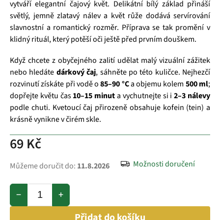
vytváří elegantní čajový květ. Delikátní bílý základ přináší
světlý, jemně zlatavý nálev a květ růže dodává servírování
slavnostní a romantický rozměr. Příprava se tak promění v
klidný rituál, který potěší oči ještě před prvním douškem.
Když chcete z obyčejného zalití udělat malý vizuální zážitek
nebo hledáte
dárkový čaj
, sáhněte po této kuličce. Nejhezčí
rozvinutí získáte při vodě o
85–90 °C
a objemu kolem
500 ml
;
dopřejte květu čas
10–15 minut
a vychutnejte si i
2–3 nálevy
podle chuti. Kvetoucí čaj přirozeně obsahuje kofein (tein) a
krásně vynikne v čirém skle.
69 Kč
Možnosti doručení
Můžeme doručit do:
11.8.2026
−
+
Přidat do košíku