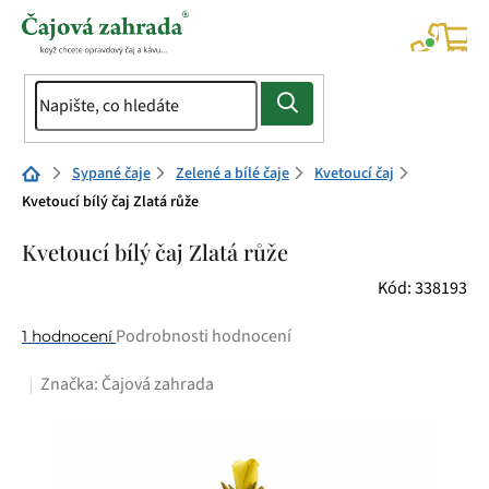
Přejít
na
NÁK
KOŠÍ
obsah
Domů
Sypané čaje
Zelené a bílé čaje
Kvetoucí čaj
Kvetoucí bílý čaj Zlatá růže
Kvetoucí bílý čaj Zlatá růže
Kód:
338193
Průměrné
Podrobnosti hodnocení
1 hodnocení
hodnocení
Značka:
Čajová zahrada
produktu
je
5,0
z