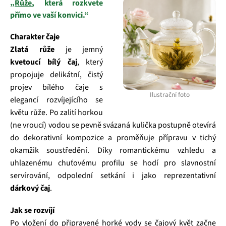
„
Růže
, která rozkvete
přímo ve vaší konvici.“
Charakter čaje
Zlatá růže
je jemný
kvetoucí bílý čaj
, který
propojuje delikátní, čistý
projev bílého čaje s
Ilustrační foto
elegancí rozvíjejícího se
květu růže. Po zalití horkou
(ne vroucí) vodou se pevně svázaná kulička postupně otevírá
do dekorativní kompozice a proměňuje přípravu v tichý
okamžik soustředění. Díky romantickému vzhledu a
uhlazenému chuťovému profilu se hodí pro slavnostní
servírování, odpolední setkání i jako reprezentativní
dárkový čaj
.
Jak se rozvíjí
Po vložení do připravené horké vody se čajový květ začne