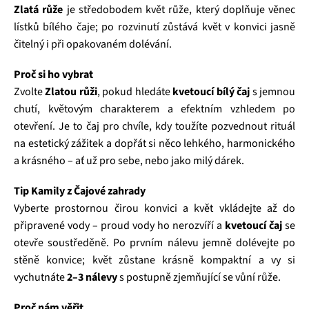
Zlatá růže
je středobodem květ růže, který doplňuje věnec
lístků bílého čaje; po rozvinutí zůstává květ v konvici jasně
čitelný i při opakovaném dolévání.
Proč si ho vybrat
Zvolte
Zlatou růži
, pokud hledáte
kvetoucí bílý čaj
s jemnou
chutí, květovým charakterem a efektním vzhledem po
otevření. Je to čaj pro chvíle, kdy toužíte pozvednout rituál
na estetický zážitek a dopřát si něco lehkého, harmonického
a krásného – ať už pro sebe, nebo jako milý dárek.
Tip Kamily z Čajové zahrady
Vyberte prostornou čirou konvici a květ vkládejte až do
připravené vody – proud vody ho nerozvíří a
kvetoucí čaj
se
otevře soustředěně. Po prvním nálevu jemně dolévejte po
stěně konvice; květ zůstane krásně kompaktní a vy si
vychutnáte
2–3 nálevy
s postupně zjemňující se vůní růže.
Proč nám věřit