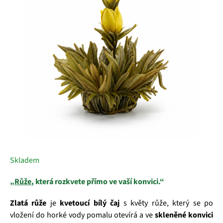
5
hvězdiček.
Skladem
„
Růže
, která rozkvete přímo ve vaší konvici.“
Zlatá růže
je
kvetoucí bílý čaj
s květy růže, který se po
vložení do horké vody pomalu otevírá a ve
skleněné konvici