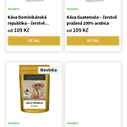
d
skladem
skladem
u
Průměrné
Průměrné
k
Káva Dominikánská
hodnocení
Káva Guatemala – čerstvě
hodnocení
t
republika – čerstvě
pražená 100% arabica
produktu
produktu
ů
pražená 100% arabica
109 Kč
109 Kč
od
od
je
je
5,0
5,0
DETAIL
DETAIL
z
z
5
5
hvězdiček.
hvězdiček.
Novinka
skladem
skladem