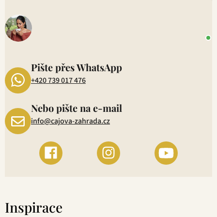
V
u
o
+
P
1
Pište přes WhatsApp
+420 739 017 476
Nebo pište na e-mail
info@cajova-zahrada.cz
Inspirace