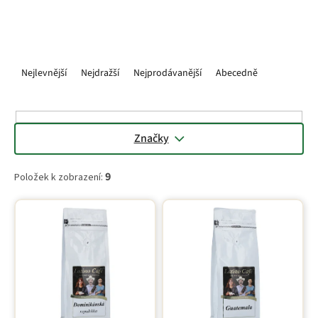
Ř
a
Nejlevnější
Nejdražší
Nejprodávanější
Abecedně
z
e
n
í
Značky
p
r
9
Položek k zobrazení:
o
d
V
u
ý
k
p
t
i
ů
s
p
r
o