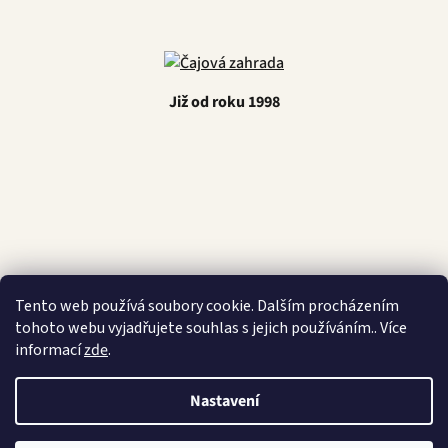
Již od roku 1998
Latino Café
Tento web používá soubory cookie. Dalším procházením
tohoto webu vyjadřujete souhlas s jejich používáním.. Více
informací
zde
.
Vytvořil Shoptet
Nastavení