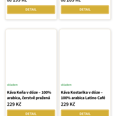
199 Kč
209 Kč
od
od
je
5,0
DETAIL
DETAIL
z
5
hvězdiček.
skladem
skladem
Káva Keňa v dóze – 100%
Káva Kostarika v dóze –
arabica, čerstvě pražená
100% arabica Latino Café
229 Kč
229 Kč
DETAIL
DETAIL