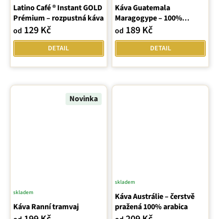
Latino Café ® Instant GOLD
Káva Guatemala
Prémium – rozpustná káva
Maragogype – 100%
Arabica
129 Kč
189 Kč
od
od
DETAIL
DETAIL
Novinka
skladem
Průměrné
skladem
Káva Austrálie – čerstvě
hodnocení
Káva Ranní tramvaj
pražená 100% arabica
produktu