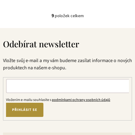
9
položek celkem
O
v
Z
l
á
á
Odebírat newsletter
p
d
a
a
t
c
Vložte svůj e-mail a my vám budeme zasílat informace o nových
í
í
produktech na našem e-shopu.
p
r
v
k
y
Vložením e-mailu souhlasíte s
podmínkami ochrany osobních údajů
v
ý
PŘIHLÁSIT SE
p
i
s